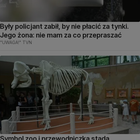
Były policjant zabił, by nie płacić za tynki.
Jego żona: nie mam za co przepraszać
"UWAGA!" TVN
Symbol zoo i przewodniczka stada.