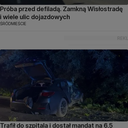
Próba przed defiladą. Zamkną Wisłostradę
i wiele ulic dojazdowych
ŚRÓDMIEŚCIE
Trafił do szpitala i dostał mandat na 6,5