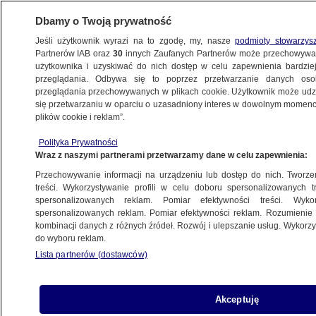
Dbamy o Twoją prywatność
Jeśli użytkownik wyrazi na to zgodę, my, nasze
podmioty stowarzys
Partnerów IAB oraz
30
innych Zaufanych Partnerów może przechowywa
WARSZAWA
użytkownika i uzyskiwać do nich dostęp w celu zapewnienia bardzi
przeglądania. Odbywa się to poprzez przetwarzanie danych os
przeglądania przechowywanych w plikach cookie. Użytkownik może udzie
PIASECZNO
się przetwarzaniu w oparciu o uzasadniony interes w dowolnym momencie
plików cookie i reklam”.
Śnięte ryby w rzece. Apelują o unikanie
Polityka Prywatności
kąpieli w lokalnych zbiornikach
Wraz z naszymi partnerami przetwarzamy dane w celu zapewnienia:
Przechowywanie informacji na urządzeniu lub dostęp do nich. Tworzeni
Oprac.
Klaudia Kamieniarz
treści. Wykorzystywanie profili w celu doboru spersonalizowanych tr
spersonalizowanych reklam. Pomiar efektywności treści. Wyko
5.07.2026, 09:26
spersonalizowanych reklam. Pomiar efektywności reklam. Rozumienie o
kombinacji danych z różnych źródeł. Rozwój i ulepszanie usług. Wykor
do wyboru reklam.
Posłuchaj artykułu
Czyta lektor AI
Lista partnerów (dostawców)
Akceptuję