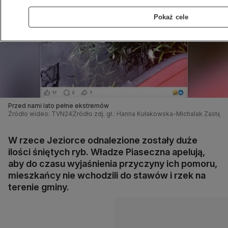
Pokaż cele
Przed nami lato pełne ekstremów
Źródło wideo: TVN24
Źródło zdj. gł.: Hanna Kułakowska-Michalak Zastę
W rzece Jeziorce odnalezione zostały duże
ilości śniętych ryb. Władze Piaseczna apelują,
aby do czasu wyjaśnienia przyczyny ich pomoru,
mieszkańcy nie wchodzili do stawów i rzek na
terenie gminy.