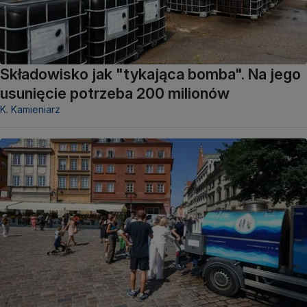
Składowisko jak "tykająca bomba". Na jego
usunięcie potrzeba 200 milionów
K. Kamieniarz