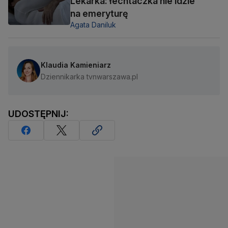
Lekarka: łechtaczka nie idzie
na emeryturę
Agata Daniluk
Klaudia Kamieniarz
Dziennikarka tvnwarszawa.pl
UDOSTĘPNIJ: