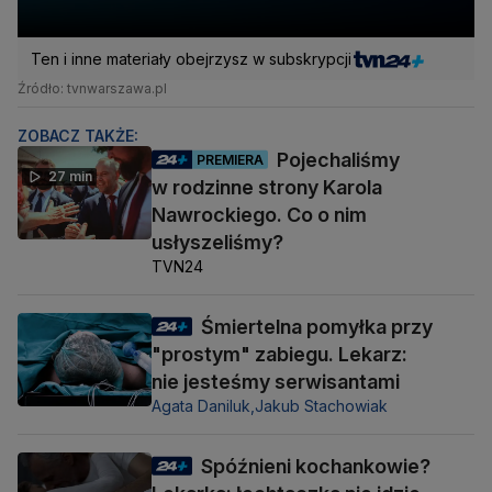
Ten i inne materiały obejrzysz w subskrypcji
Źródło: tvnwarszawa.pl
ZOBACZ TAKŻE:
Pojechaliśmy
PREMIERA
27 min
w rodzinne strony Karola
Nawrockiego. Co o nim
usłyszeliśmy?
TVN24
Śmiertelna pomyłka przy
"prostym" zabiegu. Lekarz:
nie jesteśmy serwisantami
Agata Daniluk,
Jakub Stachowiak
Spóźnieni kochankowie?