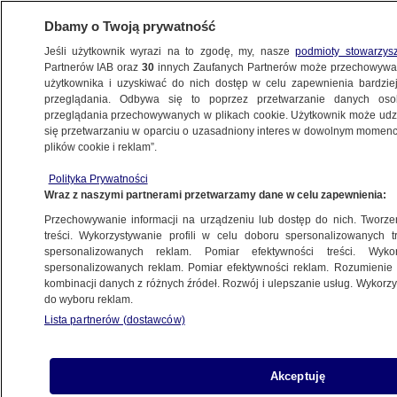
Dbamy o Twoją prywatność
Jeśli użytkownik wyrazi na to zgodę, my, nasze
podmioty stowarzys
Partnerów IAB oraz
30
innych Zaufanych Partnerów może przechowywa
WARSZAWA
użytkownika i uzyskiwać do nich dostęp w celu zapewnienia bardzi
przeglądania. Odbywa się to poprzez przetwarzanie danych os
przeglądania przechowywanych w plikach cookie. Użytkownik może udzie
OKOLICE
się przetwarzaniu w oparciu o uzasadniony interes w dowolnym momencie
plików cookie i reklam”.
Myślała, że ktoś ukradł jej auto. Zagadkę
Polityka Prywatności
jego zniknięcia rozwiązali policjanci
Wraz z naszymi partnerami przetwarzamy dane w celu zapewnienia:
Przechowywanie informacji na urządzeniu lub dostęp do nich. Tworzeni
Oprac.
Klaudia Kamieniarz
treści. Wykorzystywanie profili w celu doboru spersonalizowanych tr
spersonalizowanych reklam. Pomiar efektywności treści. Wyko
15.06.2026, 08:52
spersonalizowanych reklam. Pomiar efektywności reklam. Rozumienie o
kombinacji danych z różnych źródeł. Rozwój i ulepszanie usług. Wykor
do wyboru reklam.
Posłuchaj artykułu
Czyta lektor AI
Lista partnerów (dostawców)
Akceptuję