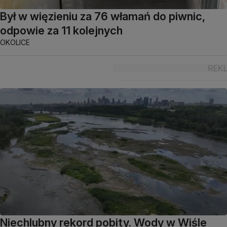
Był w więzieniu za 76 włamań do piwnic,
odpowie za 11 kolejnych
OKOLICE
Niechlubny rekord pobity. Wody w Wiśle