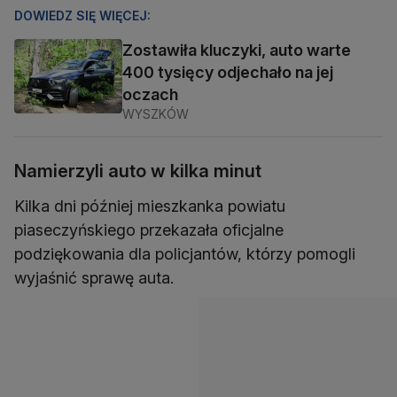
DOWIEDZ SIĘ WIĘCEJ:
Zostawiła kluczyki, auto warte
400 tysięcy odjechało na jej
oczach
WYSZKÓW
Namierzyli auto w kilka minut
Kilka dni później mieszkanka powiatu
piaseczyńskiego przekazała oficjalne
podziękowania dla policjantów, którzy pomogli
wyjaśnić sprawę auta.