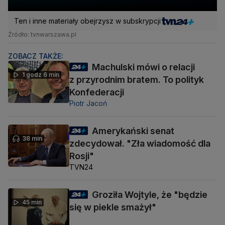
Ten i inne materiały obejrzysz w subskrypcji
Źródło: tvnwarszawa.pl
ZOBACZ TAKŻE:
Machulski mówi o relacji
1 godz 6 min
z przyrodnim bratem. To polityk
Konfederacji
Piotr Jacoń
Amerykański senat
38 min
zdecydował. "Zła wiadomość dla
Rosji"
TVN24
Groziła Wojtyle, że "będzie
45 min
się w piekle smażył"