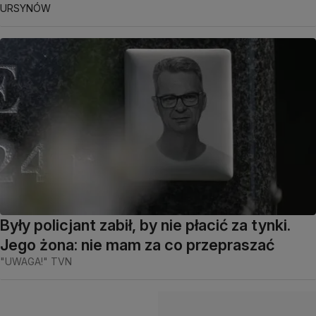
URSYNÓW
Były policjant zabił, by nie płacić za tynki.
Jego żona: nie mam za co przepraszać
"UWAGA!" TVN