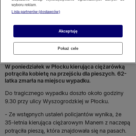
wyboru reklam.
Lista partnerów (dostawców)
Akceptuję
Pokaż cele
Problemy z przestrzeganiem pierwszeństwa na pasach
Źródło wideo: TVN24
Źródło zdj. gł.: KMP Płock
W poniedziałek w Płocku kierująca ciężarówką
potrąciła kobietę na przejściu dla pieszych. 62-
latka zmarła na miejscu wypadku.
Do tragicznego wypadku doszło około godziny
9.30 przy ulicy Wyszogrodzkiej w Płocku.
- Ze wstępnych ustaleń policjantów wynika, że
35-letnia kierująca ciężarowym Manem z naczepą
potrąciła pieszą, która znajdowała się na pasach.