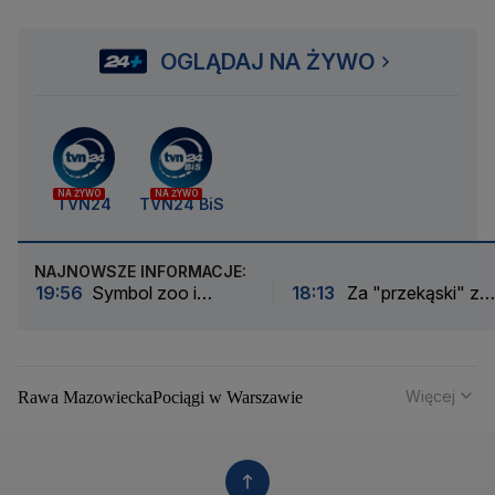
OGLĄDAJ NA ŻYWO
NA ŻYWO
NA ŻYWO
TVN24
TVN24 BiS
NAJNOWSZE INFORMACJE:
19:56
Symbol zoo i
18:13
Za "przekąski" z
przewodniczka stada.
Kalifornii grozi mu 20 lat
Wydrukowali szkielet
więzienia
słonicy Erny w 3D
Więcej
Rawa Mazowiecka
Pociągi w Warszawie
Powstanie Warszawskie
Remonty dróg
Tomaszów Mazowiecki
PKP Energetyka
GDDKiA
Koleje Mazowieckie
Droga ekspresowa S17