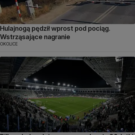
Hulajnogą pędził wprost pod pociąg.
Wstrząsające nagranie
OKOLICE