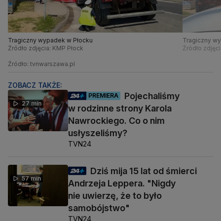
Tragiczny wypadek w Płocku
Tragiczny w
Źródło zdjęcia: KMP Płock
Źródło zdjęc
Źródło: tvnwarszawa.pl
ZOBACZ TAKŻE:
Pojechaliśmy
PREMIERA
27 min
w rodzinne strony Karola
Nawrockiego. Co o nim
usłyszeliśmy?
TVN24
Dziś mija 15 lat od śmierci
57 min
Andrzeja Leppera. "Nigdy
nie uwierzę, że to było
samobójstwo"
TVN24