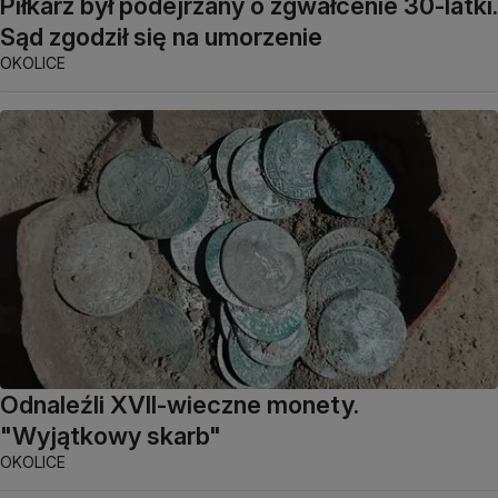
Piłkarz był podejrzany o zgwałcenie 30-latki.
Sąd zgodził się na umorzenie
OKOLICE
Odnaleźli XVII-wieczne monety.
"Wyjątkowy skarb"
OKOLICE