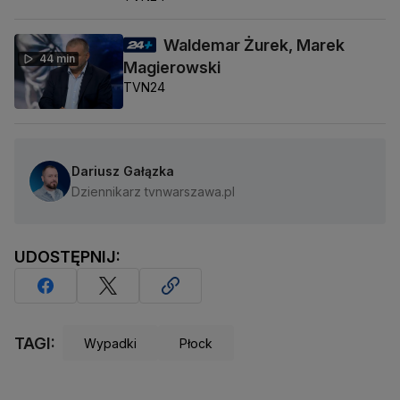
Waldemar Żurek, Marek
44 min
Magierowski
TVN24
Dariusz Gałązka
Dziennikarz tvnwarszawa.pl
UDOSTĘPNIJ:
TAGI:
Wypadki
Płock