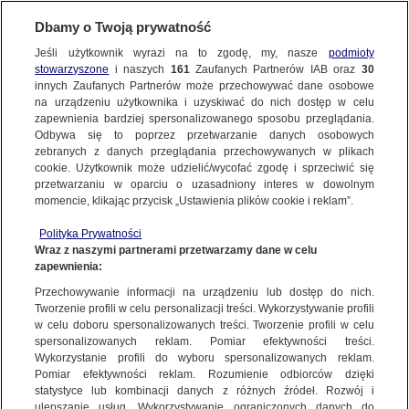
Dbamy o Twoją prywatność
WARSZAWA
Jeśli użytkownik wyrazi na to zgodę, my, nasze
podmioty
stowarzyszone
i naszych
161
Zaufanych Partnerów IAB oraz
30
PŁOCK
innych Zaufanych Partnerów może przechowywać dane osobowe
na urządzeniu użytkownika i uzyskiwać do nich dostęp w celu
Kobieta potrącona na przejściu dla
zapewnienia bardziej spersonalizowanego sposobu przeglądania.
pieszych przez ciężarówkę. 62-latka
Odbywa się to poprzez przetwarzanie danych osobowych
zebranych z danych przeglądania przechowywanych w plikach
nie żyje
cookie. Użytkownik może udzielić/wycofać zgodę i sprzeciwić się
przetwarzaniu w oparciu o uzasadniony interes w dowolnym
momencie, klikając przycisk „Ustawienia plików cookie i reklam”.
Oprac.
Dariusz Gałązka
Polityka Prywatności
8.06.2026, 12:17
Wraz z naszymi partnerami przetwarzamy dane w celu
zapewnienia:
Udostępnij
Przechowywanie informacji na urządzeniu lub dostęp do nich.
Tworzenie profili w celu personalizacji treści. Wykorzystywanie profili
w celu doboru spersonalizowanych treści. Tworzenie profili w celu
spersonalizowanych reklam. Pomiar efektywności treści.
Wykorzystanie profili do wyboru spersonalizowanych reklam.
Pomiar efektywności reklam. Rozumienie odbiorców dzięki
statystyce lub kombinacji danych z różnych źródeł. Rozwój i
ulepszanie usług. Wykorzystywanie ograniczonych danych do