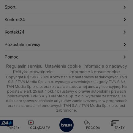
Drogi w Polsce
Bielany
Sport
Newslettery
Ludzie Faktów
Kraków
Notowania
Pogoda godzinowa
Sport
Europejski Trybunał Praw Człowieka
CBA
Młynów
Mokotów
Zdrowie
Poznań
Pieniądze
Bródno
Pogoda długoterminowa
Ciechanów
Jelonki
Amnesty International
Piłka Nożna
Konkret24
Alert RCB
Ambasada USA w Polsce
Ochota
Technologia
Trójmiasto
Nieruchomości
Pogoda na jutro
Tenis
Najnowsze
Kontakt24
Agencja Bezpieczeństwa Wewnętrznego
ABW
Falenica
Augustów
Żerań
Praga Północ
Kultura i styl
Wrocław
Rynki
Pogoda na weekend
Kolarstwo
Polska
Najnowsze
Pozostałe serwisy
Biuro Bezpieczeństwa Narodowego
Łomianki
Praga Południe
Ciekawostki
Kielce
Dla firm
Najnowsze
Skoki Narciarskie
Świat
Gorące Tematy
TVN
Pomoc
Rembertów
Regulamin serwisu
Quizy
Ustawienia cookie
Informacje o nadawcy
Kujawsko-pomorskie
Handel
Polska
Sporty zimowe
Polityka
Wyślij zgłoszenie
Dzień Dobry TVN
Centrum pomocy
Polityka prywatności
Informacje konsumenckie
Copyright (C) 1997-2026 Korzystanie z materiałów redakcyjnych TVN
Śródmieście
Lublin
Ze świata
Prognoza
Lekkoatletyka
Zdrowie
Uwaga TVN
Test zgodności
S.A. / TVN Media Sp. z o.o. wymaga wcześniejszej zgody TVN S.A./
TVN Media Sp. z o.o. oraz zawarcia stosownej umowy licencyjnej. Na
Targówek
Lubuskie
podstawie art. 25 ust. 1 pkt. 1 b) ustawy o prawie autorskim i prawach
Tech
Świat
Siatkówka
Tech
HGTV
Oglądaj na TV
pokrewnych TVN S.A. / TVN Media Sp. z o.o. wyraźnie zastrzega, że
dalsze rozpowszechnianie artykułów zamieszczonych w programach
Ursus
Olsztyn
Moto
Nauka
F1
Nauka
TVN Turbo
Zrealizuj voucher
oraz na stronach internetowych TVN S.A. / TVN Media Sp. z o.o. jest
zabronione.
Ursynów
Opole
Dla seniora
Ciekawostki
Rozrywka
TVN Style
Wawer
Rzeszów
Turystyka
TVN24+
OGLĄDAJ TV
POGODA
FAKTY
Podróże
TVN7