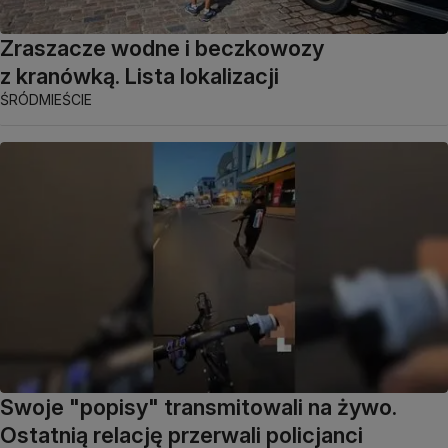
Zraszacze wodne i beczkowozy
z kranówką. Lista lokalizacji
ŚRÓDMIEŚCIE
Swoje "popisy" transmitowali na żywo.
Ostatnią relację przerwali policjanci