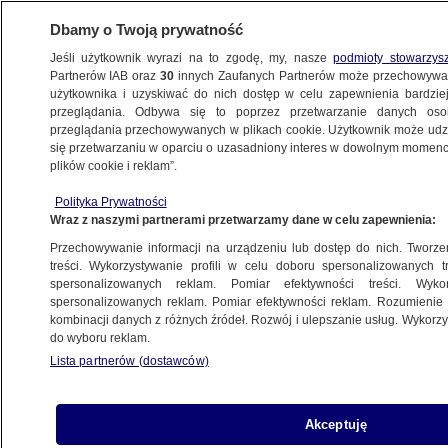
Dbamy o Twoją prywatność
Jeśli użytkownik wyrazi na to zgodę, my, nasze
podmioty stowarzys
Partnerów IAB oraz
30
innych Zaufanych Partnerów może przechowywa
WARSZAWA
użytkownika i uzyskiwać do nich dostęp w celu zapewnienia bardzi
przeglądania. Odbywa się to poprzez przetwarzanie danych os
przeglądania przechowywanych w plikach cookie. Użytkownik może udzie
OCHOTA
się przetwarzaniu w oparciu o uzasadniony interes w dowolnym momencie
plików cookie i reklam”.
MZA i producent autobusów zabierają głos
Polityka Prywatności
po wypadku
Wraz z naszymi partnerami przetwarzamy dane w celu zapewnienia:
Przechowywanie informacji na urządzeniu lub dostęp do nich. Tworzeni
Oprac.
Alicja Glinianowicz
treści. Wykorzystywanie profili w celu doboru spersonalizowanych tr
spersonalizowanych reklam. Pomiar efektywności treści. Wyko
6.07.2026, 13:38
spersonalizowanych reklam. Pomiar efektywności reklam. Rozumienie o
kombinacji danych z różnych źródeł. Rozwój i ulepszanie usług. Wykor
do wyboru reklam.
Posłuchaj artykułu
Czyta lektor AI
Lista partnerów (dostawców)
Akceptuję