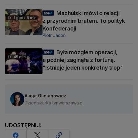
Machulski mówi o relacji
1 godz 6 min
z przyrodnim bratem. To polityk
Konfederacji
Piotr Jacoń
Była mózgiem operacji,
45 min
a później zaginęła z fortuną.
"Istnieje jeden konkretny trop"
Alicja Glinianowicz
Dziennikarka tvnwarszawa.pl
UDOSTĘPNIJ: