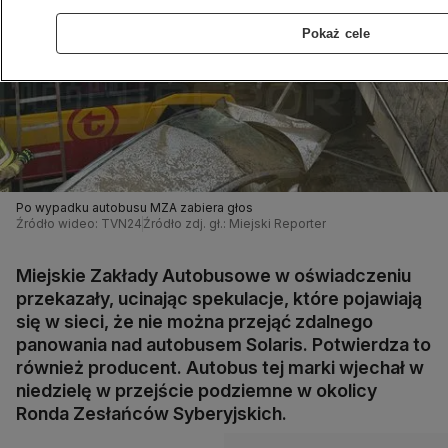
Pokaż cele
Po wypadku autobusu MZA zabiera głos
Źródło wideo: TVN24
Źródło zdj. gł.: Miejski Reporter
Miejskie Zakłady Autobusowe w oświadczeniu
przekazały, ucinając spekulacje, które pojawiają
się w sieci, że nie można przejąć zdalnego
panowania nad autobusem Solaris. Potwierdza to
również producent. Autobus tej marki wjechał w
niedzielę w przejście podziemne w okolicy
Ronda Zesłańców Syberyjskich.