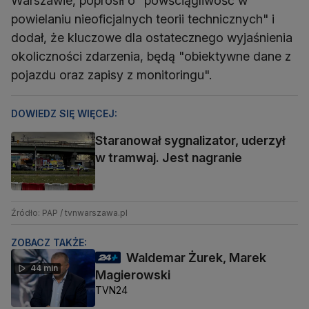
Warszawie, poprosił o "powściągliwość w
powielaniu nieoficjalnych teorii technicznych" i
dodał, że kluczowe dla ostatecznego wyjaśnienia
okoliczności zdarzenia, będą "obiektywne dane z
pojazdu oraz zapisy z monitoringu".
DOWIEDZ SIĘ WIĘCEJ:
Staranował sygnalizator, uderzył
w tramwaj. Jest nagranie
Źródło: PAP / tvnwarszawa.pl
ZOBACZ TAKŻE:
Waldemar Żurek, Marek
44 min
Magierowski
TVN24