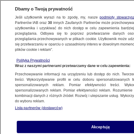
Dbamy o Twoją prywatność
Jeśli użytkownik wyrazi na to zgodę, my, nasze
podmioty stowarzys
Partnerów IAB oraz
30
innych Zaufanych Partnerów może przechowywa
WARSZAWA
użytkownika i uzyskiwać do nich dostęp w celu zapewnienia bardzi
przeglądania. Odbywa się to poprzez przetwarzanie danych os
przeglądania przechowywanych w plikach cookie. Użytkownik może udzie
się przetwarzaniu w oparciu o uzasadniony interes w dowolnym momencie
OCHOTA
plików cookie i reklam”.
Od Ursynowa, przez Ochotę,
po Pragę. Jak garażówki podbiły
Polityka Prywatności
Wraz z naszymi partnerami przetwarzamy dane w celu zapewnienia:
Warszawę
Przechowywanie informacji na urządzeniu lub dostęp do nich. Tworzeni
treści. Wykorzystywanie profili w celu doboru spersonalizowanych tr
spersonalizowanych reklam. Pomiar efektywności treści. Wyko
Alicja Glinianowicz
spersonalizowanych reklam. Pomiar efektywności reklam. Rozumienie o
Mateusz Mżyk
kombinacji danych z różnych źródeł. Rozwój i ulepszanie usług. Wykor
4.06.2026, 14:55
do wyboru reklam.
Lista partnerów (dostawców)
Posłuchaj artykułu
Czyta lektor AI
Akceptuję