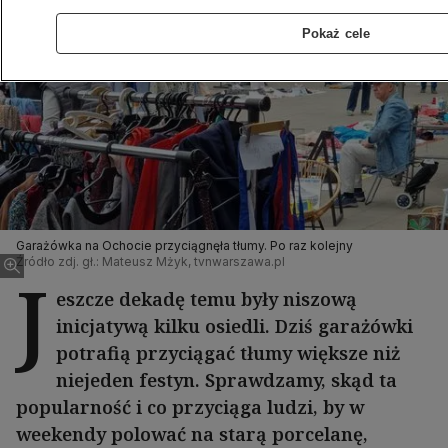
Pokaż cele
Garażówka na Ochocie przyciągnęła tłumy. Po raz kolejny
Źródło zdj. gł.: Mateusz Mżyk, tvnwarszawa.pl
J
eszcze dekadę temu były niszową
inicjatywą kilku osiedli. Dziś garażówki
potrafią przyciągać tłumy większe niż
niejeden festyn. Sprawdzamy, skąd ta
popularność i co przyciąga ludzi, by w
weekendy polować na starą porcelanę,