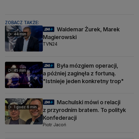
ZOBACZ TAKŻE:
Waldemar Żurek, Marek
44 min
Magierowski
TVN24
Była mózgiem operacji,
45 min
a później zaginęła z fortuną.
"Istnieje jeden konkretny trop"
Machulski mówi o relacji
1 godz 6 min
z przyrodnim bratem. To polityk
Konfederacji
Piotr Jacoń