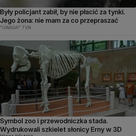
Były policjant zabił, by nie płacić za tynki.
Jego żona: nie mam za co przepraszać
"UWAGA!" TVN
Symbol zoo i przewodniczka stada.
Wydrukowali szkielet słonicy Erny w 3D