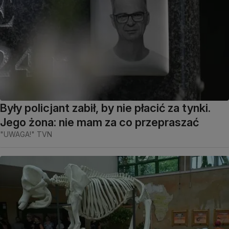
Były policjant zabił, by nie płacić za tynki.
Jego żona: nie mam za co przepraszać
"UWAGA!" TVN