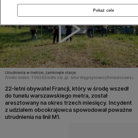
Pokaż cele
Utrudnienia w metrze, zamknięte stacje
Źródło wideo: TVN24
Źródło zdj. gł.: Artur Węgrzynowicz/tvnwarszawa.pl
22-letni obywatel Francji, który w środę wszedł
do tunelu warszawskiego metra, został
aresztowany na okres trzech miesięcy. Incydent
z udziałem obcokrajowca spowodował poważne
utrudnienia na linii M1.