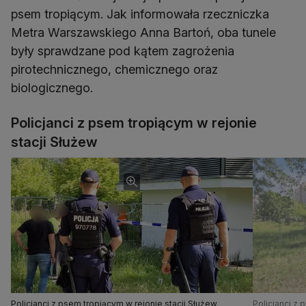
psem tropiącym. Jak informowała rzeczniczka
Metra Warszawskiego Anna Bartoń, oba tunele
były sprawdzane pod kątem zagrożenia
pirotechnicznego, chemicznego oraz
biologicznego.
Policjanci z psem tropiącym w rejonie
stacji Służew
Policjanci z psem tropiącym w rejonie stacji Służew
Policjanci z 