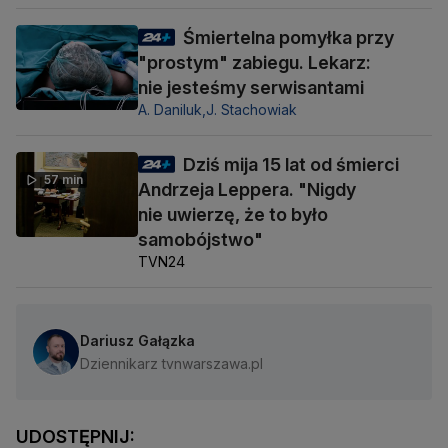
Śmiertelna pomyłka przy
"prostym" zabiegu. Lekarz:
nie jesteśmy serwisantami
A. Daniluk,
J. Stachowiak
Dziś mija 15 lat od śmierci
57 min
Andrzeja Leppera. "Nigdy
nie uwierzę, że to było
samobójstwo"
TVN24
Dariusz Gałązka
Dziennikarz tvnwarszawa.pl
UDOSTĘPNIJ: