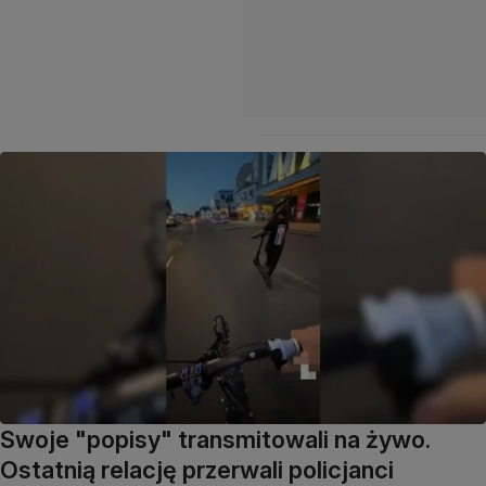
Swoje "popisy" transmitowali na żywo.
Ostatnią relację przerwali policjanci