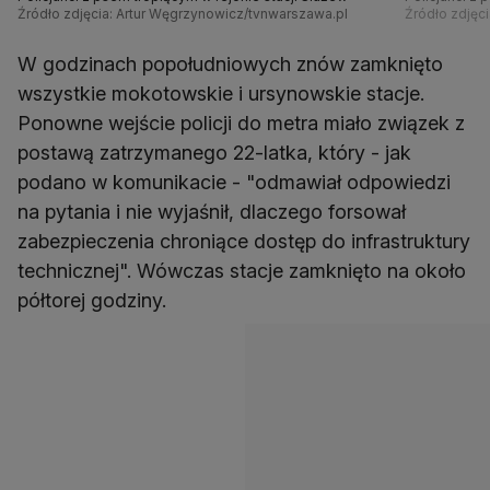
Źródło zdjęcia: Artur Węgrzynowicz/tvnwarszawa.pl
Źródło zdjęc
W godzinach popołudniowych znów zamknięto
wszystkie mokotowskie i ursynowskie stacje.
Ponowne wejście policji do metra miało związek z
postawą zatrzymanego 22-latka, który - jak
podano w komunikacie - "odmawiał odpowiedzi
na pytania i nie wyjaśnił, dlaczego forsował
zabezpieczenia chroniące dostęp do infrastruktury
technicznej". Wówczas stacje zamknięto na około
półtorej godziny.