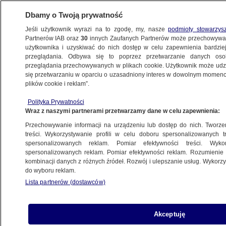
Dbamy o Twoją prywatność
Jeśli użytkownik wyrazi na to zgodę, my, nasze
podmioty stowarzys
Partnerów IAB oraz
30
innych Zaufanych Partnerów może przechowywa
WARSZAWA
użytkownika i uzyskiwać do nich dostęp w celu zapewnienia bardzi
przeglądania. Odbywa się to poprzez przetwarzanie danych os
przeglądania przechowywanych w plikach cookie. Użytkownik może udzie
MOKOTÓW
się przetwarzaniu w oparciu o uzasadniony interes w dowolnym momencie
plików cookie i reklam”.
Wszedł do tunelu metra,
Polityka Prywatności
nie współpracował z policją. Nowe
Wraz z naszymi partnerami przetwarzamy dane w celu zapewnienia:
informacje o zatrzymanym
Przechowywanie informacji na urządzeniu lub dostęp do nich. Tworzeni
treści. Wykorzystywanie profili w celu doboru spersonalizowanych tr
spersonalizowanych reklam. Pomiar efektywności treści. Wyko
Dariusz Gałązka
spersonalizowanych reklam. Pomiar efektywności reklam. Rozumienie o
26.06.2026, 15:20
kombinacji danych z różnych źródeł. Rozwój i ulepszanie usług. Wykor
do wyboru reklam.
Lista partnerów (dostawców)
Posłuchaj artykułu
Czyta lektor AI
Akceptuję