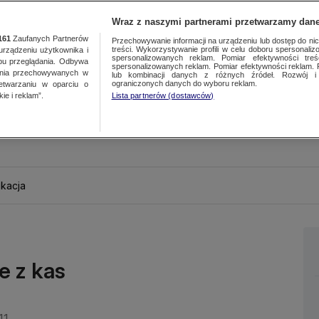
Wraz z naszymi partnerami przetwarzamy dane
161
Zaufanych Partnerów
Przechowywanie informacji na urządzeniu lub dostęp do nich.
treści. Wykorzystywanie profili w celu doboru spersonalizo
ządzeniu użytkownika i
spersonalizowanych reklam. Pomiar efektywności treś
bu przeglądania. Odbywa
spersonalizowanych reklam. Pomiar efektywności reklam. 
ania przechowywanych w
lub kombinacji danych z różnych źródeł. Rozwój i 
ograniczonych danych do wyboru reklam.
zetwarzaniu w oparciu o
ie i reklam”.
Lista partnerów (dostawców)
kacja
e z kas
11