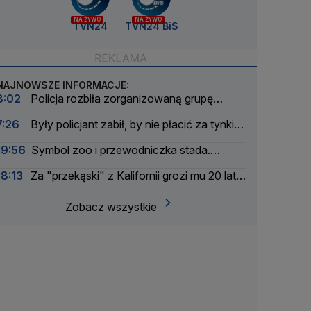
NA ŻYWO
NA ŻYWO
TVN24
TVN24 BiS
NAJNOWSZE INFORMACJE:
8:02
Policja rozbiła zorganizowaną grupę
przestępczą. Sześć osób zatrzymanych
7:26
Były policjant zabił, by nie płacić za tynki.
Jego żona: nie mam za co przepraszać
19:56
Symbol zoo i przewodniczka stada.
Wydrukowali szkielet słonicy Erny w 3D
18:13
Za "przekąski" z Kalifornii grozi mu 20 lat
więzienia
Zobacz wszystkie