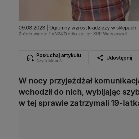
09.08.2023 | Ogromny wzrost kradzieży w sklepach
Źródło wideo: TVN24
Źródło zdj. gł.: KRP Warszawa II
Posłuchaj artykułu
Udostępnij
Czyta lektor AI
W nocy przyjeżdżał komunikacją 
wchodził do nich, wybijając szyb
w tej sprawie zatrzymali 19-latk