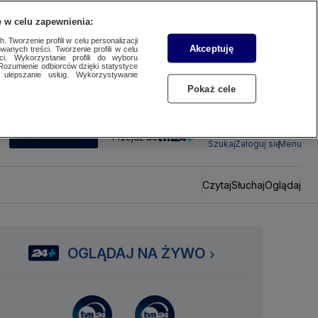
 w celu zapewnienia:
 Tworzenie profili w celu personalizacji
Akceptuję
wanych treści. Tworzenie profili w celu
ci. Wykorzystanie profili do wyboru
Rozumienie odbiorców dzięki statystyce
ulepszanie usług. Wykorzystywanie
Pokaż cele
SUBSKRYBUJ
Przejdź do
Szukaj
Zaloguj się
Menu
Czytaj
Słuchaj
Oglądaj
OGLĄDAJ NA ŻYWO