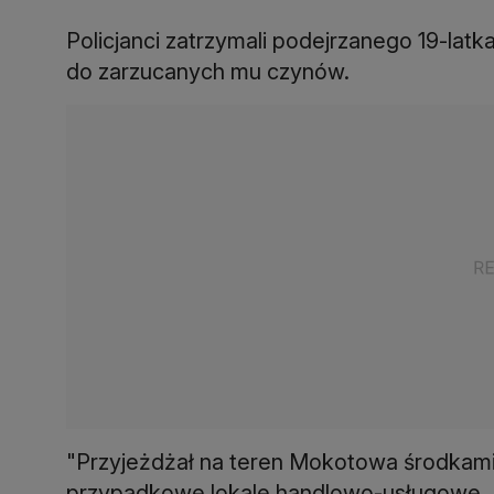
Policjanci zatrzymali podejrzanego 19-latka
do zarzucanych mu czynów.
"Przyjeżdżał na teren Mokotowa środkami 
przypadkowe lokale handlowo-usługowe. D