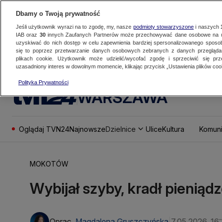
Dbamy o Twoją prywatność
Jeśli użytkownik wyrazi na to zgodę, my, nasze
podmioty stowarzyszone
i naszych
IAB oraz
30
innych Zaufanych Partnerów może przechowywać dane osobowe na ur
uzyskiwać do nich dostęp w celu zapewnienia bardziej spersonalizowanego sposo
się to poprzez przetwarzanie danych osobowych zebranych z danych przegląd
plikach cookie. Użytkownik może udzielić/wycofać zgodę i sprzeciwić się pr
uzasadniony interes w dowolnym momencie, klikając przycisk „Ustawienia plików cook
Polityka Prywatności
WARSZAWA
Oglądaj TVN24
Najnowsze
Dzielnice
Ulice
Kultura
Komuni
MOKOTÓW
Wybijał szyby, kradł pieniądz
Oprac.
Magdalena Gruszczyńska
7.05.2026, 16:
|