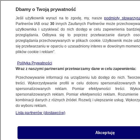
Dbamy o Twoją prywatność
Jeśli użytkownik wyrazi na to zgodę, my, nasze
podmioty stowarzys
Partnerów IAB oraz
30
innych Zaufanych Partnerów może przechowywa
WARSZAWA
użytkownika i uzyskiwać do nich dostęp w celu zapewnienia bardzi
przeglądania. Odbywa się to poprzez przetwarzanie danych os
przeglądania przechowywanych w plikach cookie. Użytkownik może udzie
BIAŁOŁĘKA
się przetwarzaniu w oparciu o uzasadniony interes w dowolnym momencie
plików cookie i reklam”.
Ulica zyska chodnik i oświetlenie.
Polityka Prywatności
Mieszkańcy długo na to czekali
Wraz z naszymi partnerami przetwarzamy dane w celu zapewnienia:
Przechowywanie informacji na urządzeniu lub dostęp do nich. Tworzeni
24.02.2026, 17:25
treści. Wykorzystywanie profili w celu doboru spersonalizowanych tr
spersonalizowanych reklam. Pomiar efektywności treści. Wyko
Posłuchaj artykułu
spersonalizowanych reklam. Pomiar efektywności reklam. Rozumienie o
Czyta lektor AI
kombinacji danych z różnych źródeł. Rozwój i ulepszanie usług. Wykor
do wyboru reklam.
Lista partnerów (dostawców)
Akceptuję