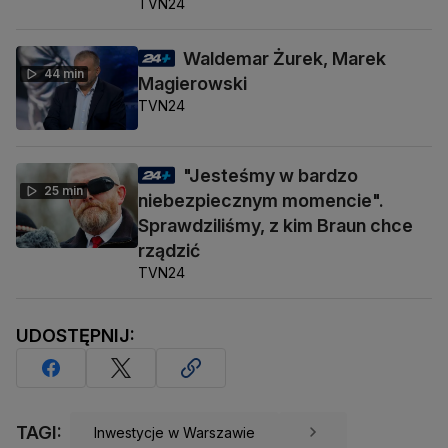
TVN24
Waldemar Żurek, Marek
44 min
Magierowski
TVN24
"Jesteśmy w bardzo
25 min
niebezpiecznym momencie".
Sprawdziliśmy, z kim Braun chce
rządzić
TVN24
UDOSTĘPNIJ:
TAGI:
Inwestycje w Warszawie