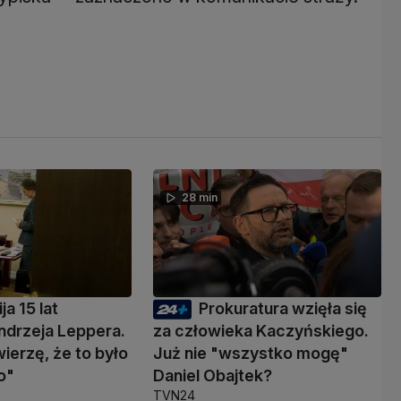
28 min
ja 15 lat
Prokuratura wzięła się
ndrzeja Leppera.
za człowieka Kaczyńskiego.
wierzę, że to było
Już nie "wszystko mogę"
o"
Daniel Obajtek?
TVN24