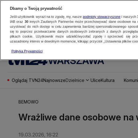
Dbamy o Twoją prywatność
Jeśli użytkownik wyrazi na to zgodę, my, nasze
podmioty stowarzyszone
i naszych
IAB oraz
30
innych Zaufanych Partnerów może przechowywać dane osobowe na ur
uzyskiwać do nich dostęp w celu zapewnienia bardziej spersonalizowanego sposo
się to poprzez przetwarzanie danych osobowych zebranych z danych przegląd
plikach cookie. Użytkownik może udzielić/wycofać zgodę i sprzeciwić się pr
uzasadniony interes w dowolnym momencie, klikając przycisk „Ustawienia plików cook
Polityka Prywatności
WARSZAWA
Oglądaj TVN24
Najnowsze
Dzielnice
Ulice
Kultura
Komuni
BEMOWO
Wrażliwe dane osobowe na 
19.03.2026, 16:22