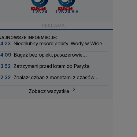
NA ŻYWO
NA ŻYWO
TVN24
TVN24 BiS
NAJNOWSZE INFORMACJE:
14:23
Niechlubny rekord pobity. Wody w Wiśle
coraz mniej
14:09
Bagaż bez opieki, pasażerowie
ewakuowani
13:52
Zatrzymani przed lotem do Paryża
12:32
Znalazł dzban z monetami z czasów
potopu szwedzkiego
Zobacz wszystkie