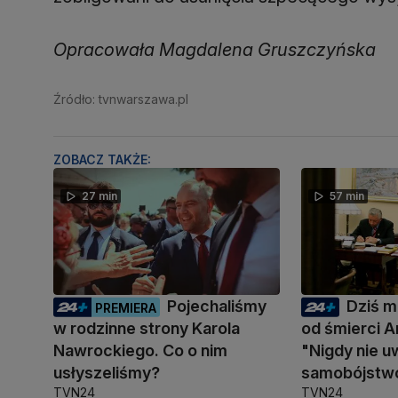
Opracowała Magdalena Gruszczyńska
Źródło: tvnwarszawa.pl
ZOBACZ TAKŻE:
27 min
57 min
Pojechaliśmy
Dziś mi
PREMIERA
w rodzinne strony Karola
od śmierci A
Nawrockiego. Co o nim
"Nigdy nie u
usłyszeliśmy?
samobójstw
TVN24
TVN24