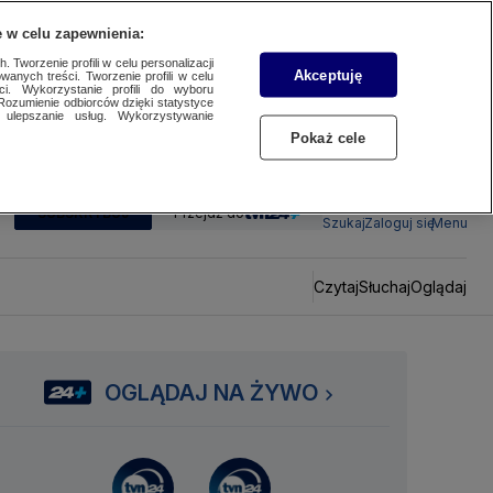
 w celu zapewnienia:
 Tworzenie profili w celu personalizacji
Akceptuję
wanych treści. Tworzenie profili w celu
ci. Wykorzystanie profili do wyboru
Rozumienie odbiorców dzięki statystyce
ulepszanie usług. Wykorzystywanie
Pokaż cele
SUBSKRYBUJ
Przejdź do
Szukaj
Zaloguj się
Menu
Czytaj
Słuchaj
Oglądaj
OGLĄDAJ NA ŻYWO