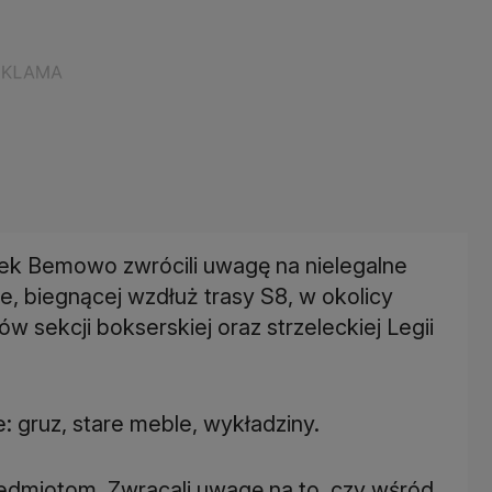
ałek Bemowo zwrócili uwagę na nielegalne
e, biegnącej wzdłuż trasy S8, w okolicy
 sekcji bokserskiej oraz strzeleckiej Legii
gruz, stare meble, wykładziny.
zedmiotom. Zwracali uwagę na to, czy wśród