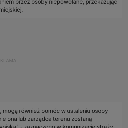
taniem przez osoby niepowołane, przekazując
miejskiej.
ze, mogą również pomóc w ustaleniu osoby
nie ona lub zarządca terenu zostaną
ypiska" - zaznaczono w komunikacie straży.