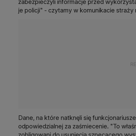
zabezpieczyli informacje przed wykorzys
je policji" - czytamy w komunikacie straży 
Dane, na które natknęli się funkcjonarius
odpowiedzialnej za zaśmiecenie. "To właś
zobligowani do usunięcia szpecącego wys