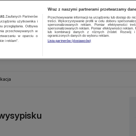
Wraz z naszymi partnerami przetwarzamy dane
161
Zaufanych Partnerów
Przechowywanie informacji na urządzeniu lub dostęp do nich.
treści. Wykorzystywanie profili w celu doboru spersonalizo
ządzeniu użytkownika i
spersonalizowanych reklam. Pomiar efektywności treś
bu przeglądania. Odbywa
spersonalizowanych reklam. Pomiar efektywności reklam. 
ania przechowywanych w
lub kombinacji danych z różnych źródeł. Rozwój i 
ograniczonych danych do wyboru reklam.
zetwarzaniu w oparciu o
ie i reklam”.
Lista partnerów (dostawców)
kacja
wysypisku