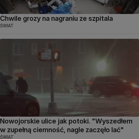
Chwile grozy na nagraniu ze szpitala
ŚWIAT
Nowojorskie ulice jak potoki. "Wyszedłem
w zupełną ciemność, nagle zaczęło lać"
ŚWIAT