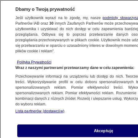
Dbamy o Twoją prywatność
Jeśli użytkownik wyrazi na to zgodę, my, nasze
podmioty stowarzys
Partnerów IAB oraz
30
innych Zaufanych Partnerów może przechowywa
METEO
użytkownika i uzyskiwać do nich dostęp w celu zapewnienia bardzi
przeglądania. Odbywa się to poprzez przetwarzanie danych os
przeglądania przechowywanych w plikach cookie. Użytkownik może udzie
ŚWIAT
się przetwarzaniu w oparciu o uzasadniony interes w dowolnym momencie
plików cookie i reklam”.
Ten czynnik zwiększa śmiertelność
Polityka Prywatności
związaną z ekstremalną pogodą
Wraz z naszymi partnerami przetwarzamy dane w celu zapewnienia:
Przechowywanie informacji na urządzeniu lub dostęp do nich. Tworzeni
Oprac.
Franciszek Wajdzik
treści. Wykorzystywanie profili w celu doboru spersonalizowanych tr
spersonalizowanych reklam. Pomiar efektywności treści. Wyko
11.05.2026, 13:21
spersonalizowanych reklam. Pomiar efektywności reklam. Rozumienie o
kombinacji danych z różnych źródeł. Rozwój i ulepszanie usług. Wykor
do wyboru reklam.
Posłuchaj artykułu
Czyta lektor AI
Lista partnerów (dostawców)
Akceptuję