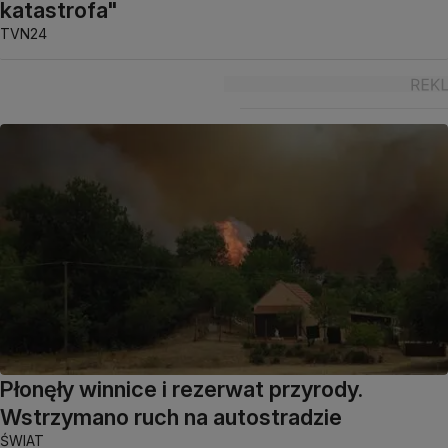
katastrofa"
TVN24
Płonęły winnice i rezerwat przyrody.
Wstrzymano ruch na autostradzie
ŚWIAT