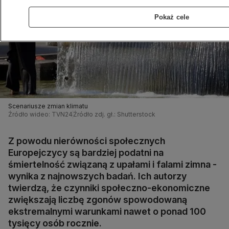
Pokaż cele
Scenariusze zmian klimatu
Źródło wideo: TVN24
Źródło zdj. gł.: Shutterstock
Z powodu nierówności społecznych
Europejczycy są bardziej podatni na
śmiertelność związaną z upałami i falami zimna -
wynika z najnowszych badań. Ich autorzy
twierdzą, że czynniki społeczno-ekonomiczne
zwiększają liczbę zgonów spowodowaną
ekstremalnymi warunkami nawet o ponad 100
tysięcy osób rocznie.