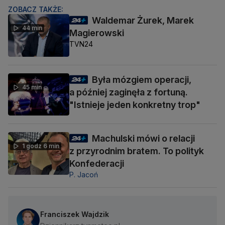
ZOBACZ TAKŻE:
Waldemar Żurek, Marek
44 min
Magierowski
TVN24
Była mózgiem operacji,
45 min
a później zaginęła z fortuną.
"Istnieje jeden konkretny trop"
Machulski mówi o relacji
1 godz 6 min
z przyrodnim bratem. To polityk
Konfederacji
P. Jacoń
Franciszek Wajdzik