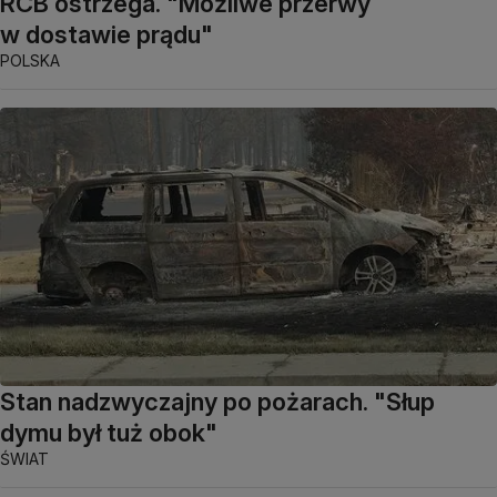
RCB ostrzega. "Możliwe przerwy
w dostawie prądu"
POLSKA
Stan nadzwyczajny po pożarach. "Słup
dymu był tuż obok"
ŚWIAT