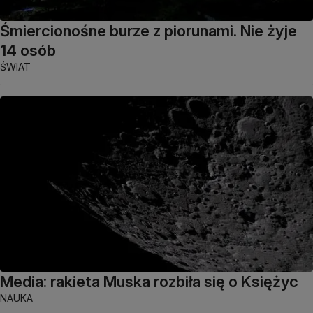
Śmiercionośne burze z piorunami. Nie żyje
14 osób
ŚWIAT
Media: rakieta Muska rozbiła się o Księżyc
NAUKA