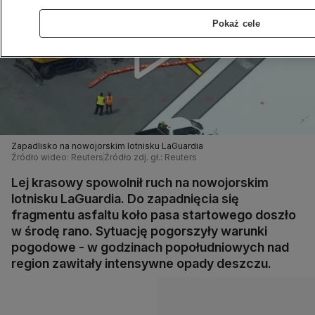
Pokaż cele
Zapadlisko na nowojorskim lotnisku LaGuardia
Źródło wideo: Reuters
Źródło zdj. gł.: Reuters
Lej krasowy spowolnił ruch na nowojorskim
lotnisku LaGuardia. Do zapadnięcia się
fragmentu asfaltu koło pasa startowego doszło
w środę rano. Sytuację pogorszyły warunki
pogodowe - w godzinach popołudniowych nad
region zawitały intensywne opady deszczu.