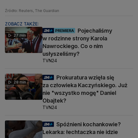
Źródło: Reuters, The Guardian
ZOBACZ TAKŻE:
Pojechaliśmy
PREMIERA
27 min
w rodzinne strony Karola
Nawrockiego. Co o nim
usłyszeliśmy?
TVN24
Prokuratura wzięła się
28 min
za człowieka Kaczyńskiego. Już
nie "wszystko mogę" Daniel
Obajtek?
TVN24
Spóźnieni kochankowie?
Lekarka: łechtaczka nie idzie