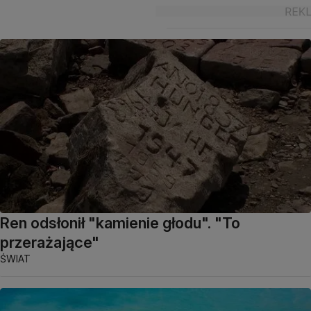
Ren odsłonił "kamienie głodu". "To
przerażające"
ŚWIAT