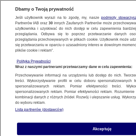
Dbamy o Twoją prywatność
Jeśli użytkownik wyrazi na to zgodę, my, nasze
podmioty stowarzys
Partnerów IAB oraz
30
innych Zaufanych Partnerów może przechowywa
METEO
użytkownika i uzyskiwać do nich dostęp w celu zapewnienia bardzi
przeglądania. Odbywa się to poprzez przetwarzanie danych os
przeglądania przechowywanych w plikach cookie. Użytkownik może udzie
ŚWIAT
się przetwarzaniu w oparciu o uzasadniony interes w dowolnym momencie
plików cookie i reklam”.
Zapadlisko na nowojorskim lotnisku.
Polityka Prywatności
Odwołano setki lotów
Wraz z naszymi partnerami przetwarzamy dane w celu zapewnienia:
Przechowywanie informacji na urządzeniu lub dostęp do nich. Tworzeni
Agnieszka Stradecka
treści. Wykorzystywanie profili w celu doboru spersonalizowanych tr
spersonalizowanych reklam. Pomiar efektywności treści. Wyko
21.05.2026, 07:58
spersonalizowanych reklam. Pomiar efektywności reklam. Rozumienie o
kombinacji danych z różnych źródeł. Rozwój i ulepszanie usług. Wykor
do wyboru reklam.
Posłuchaj artykułu
Czyta lektor AI
Lista partnerów (dostawców)
Akceptuję