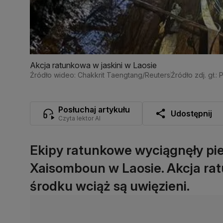
Akcja ratunkowa w jaskini w Laosie
Źródło wideo: Chakkrit Taengtang/Reuters
Źródło zdj. g
Posłuchaj artykułu
Udostępnij
Czyta lektor AI
Ekipy ratunkowe wyciągnęły pier
Xaisomboun w Laosie. Akcja ra
środku wciąż są uwięzieni.