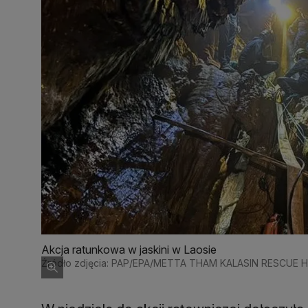
Akcja ratunkowa w jaskini w Laosie
Źródło zdjęcia: PAP/EPA/METTA THAM KALASIN RESCUE