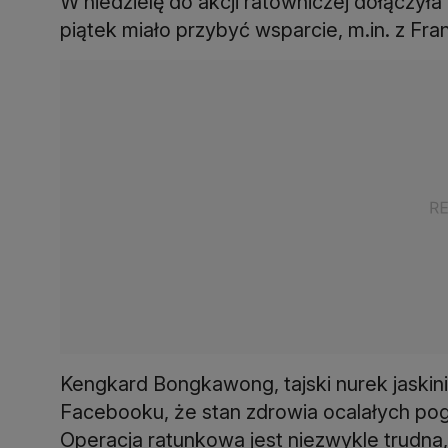
W niedzielę do akcji ratowniczej dołączyła 
piątek miało przybyć wsparcie, m.in. z Francji
Kengkard Bongkawong, tajski nurek jaskinio
Facebooku, że stan zdrowia ocalałych pog
Operacja ratunkowa jest niezwykle trudna