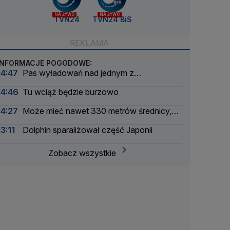
NA ŻYWO
NA ŻYWO
TVN24
TVN24 BiS
INFORMACJE POGODOWE:
14:47
Pas wyładowań nad jednym z
województw
14:46
Tu wciąż będzie burzowo
14:27
Może mieć nawet 330 metrów średnicy,
niedługo przeleci obok Ziemi
13:11
Dolphin sparaliżował część Japonii
Zobacz wszystkie