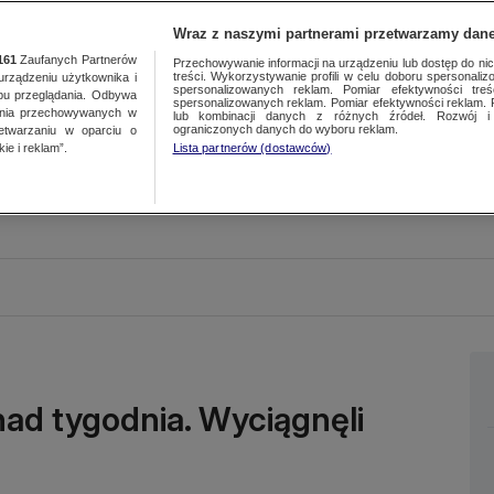
Wraz z naszymi partnerami przetwarzamy dane
161
Zaufanych Partnerów
Przechowywanie informacji na urządzeniu lub dostęp do nich.
treści. Wykorzystywanie profili w celu doboru spersonalizo
ządzeniu użytkownika i
spersonalizowanych reklam. Pomiar efektywności treś
bu przeglądania. Odbywa
spersonalizowanych reklam. Pomiar efektywności reklam. 
ania przechowywanych w
lub kombinacji danych z różnych źródeł. Rozwój i 
ograniczonych danych do wyboru reklam.
zetwarzaniu w oparciu o
ie i reklam”.
Lista partnerów (dostawców)
nad tygodnia. Wyciągnęli