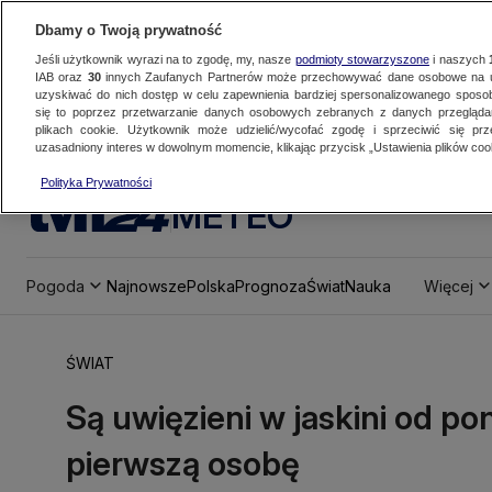
Dbamy o Twoją prywatność
Jeśli użytkownik wyrazi na to zgodę, my, nasze
podmioty stowarzyszone
i naszych
IAB oraz
30
innych Zaufanych Partnerów może przechowywać dane osobowe na ur
uzyskiwać do nich dostęp w celu zapewnienia bardziej spersonalizowanego sposo
się to poprzez przetwarzanie danych osobowych zebranych z danych przegląd
plikach cookie. Użytkownik może udzielić/wycofać zgodę i sprzeciwić się pr
uzasadniony interes w dowolnym momencie, klikając przycisk „Ustawienia plików cook
Polityka Prywatności
METEO
Pogoda
Najnowsze
Polska
Prognoza
Świat
Nauka
Więcej
ŚWIAT
Są uwięzieni w jaskini od po
pierwszą osobę