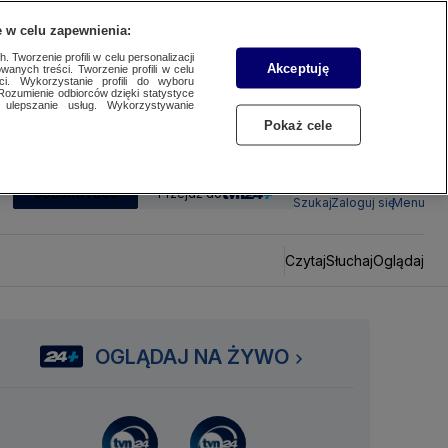
 w celu zapewnienia:
 Tworzenie profili w celu personalizacji
Akceptuję
wanych treści. Tworzenie profili w celu
ci. Wykorzystanie profili do wyboru
Rozumienie odbiorców dzięki statystyce
ulepszanie usług. Wykorzystywanie
Pokaż cele
SUBSKRYBUJ
Przejdź do
Szukaj
Zaloguj się
Menu
Czytaj
Słuchaj
Oglądaj
OGLĄDAJ NA ŻYWO