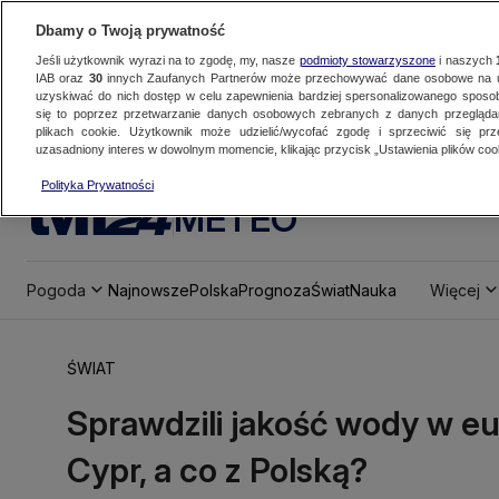
Dbamy o Twoją prywatność
Jeśli użytkownik wyrazi na to zgodę, my, nasze
podmioty stowarzyszone
i naszych
IAB oraz
30
innych Zaufanych Partnerów może przechowywać dane osobowe na ur
uzyskiwać do nich dostęp w celu zapewnienia bardziej spersonalizowanego sposo
się to poprzez przetwarzanie danych osobowych zebranych z danych przegląd
plikach cookie. Użytkownik może udzielić/wycofać zgodę i sprzeciwić się pr
uzasadniony interes w dowolnym momencie, klikając przycisk „Ustawienia plików cook
Polityka Prywatności
METEO
Pogoda
Najnowsze
Polska
Prognoza
Świat
Nauka
Więcej
ŚWIAT
Sprawdzili jakość wody w e
Cypr, a co z Polską?