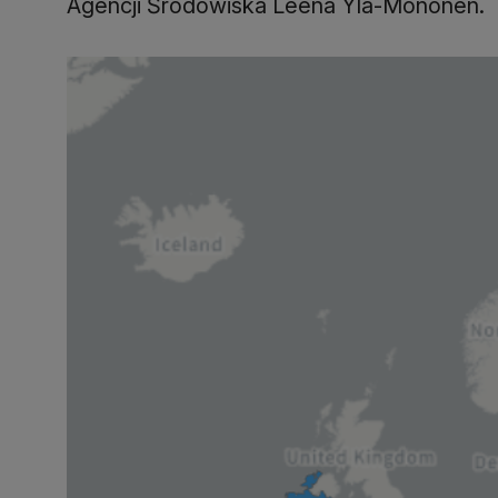
Agencji Środowiska Leena Yla-Mononen.