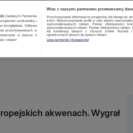
Wraz z naszymi partnerami przetwarzamy dane
161
Zaufanych Partnerów
Przechowywanie informacji na urządzeniu lub dostęp do nich.
treści. Wykorzystywanie profili w celu doboru spersonalizo
ządzeniu użytkownika i
spersonalizowanych reklam. Pomiar efektywności treś
bu przeglądania. Odbywa
spersonalizowanych reklam. Pomiar efektywności reklam. 
ania przechowywanych w
lub kombinacji danych z różnych źródeł. Rozwój i 
ograniczonych danych do wyboru reklam.
zetwarzaniu w oparciu o
ie i reklam”.
Lista partnerów (dostawców)
uropejskich akwenach. Wygrał