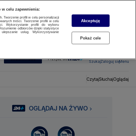
 w celu zapewnienia:
 Tworzenie profili w celu personalizacji
Akceptuję
wanych treści. Tworzenie profili w celu
ci. Wykorzystanie profili do wyboru
Rozumienie odbiorców dzięki statystyce
ulepszanie usług. Wykorzystywanie
Pokaż cele
SUBSKRYBUJ
Przejdź do
Szukaj
Zaloguj się
Menu
Czytaj
Słuchaj
Oglądaj
OGLĄDAJ NA ŻYWO