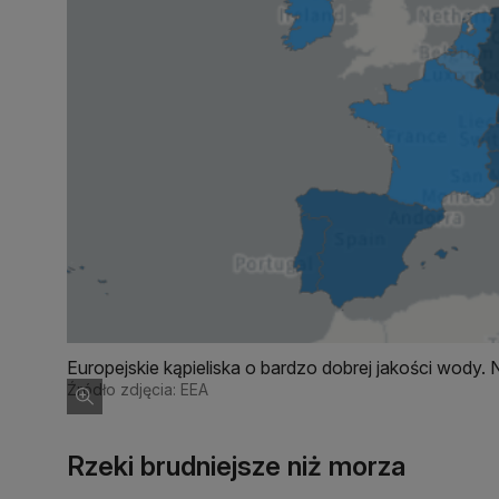
Europejskie kąpieliska o bardzo dobrej jakości wody. 
60 procent kąpielisk spełnia ten warunek
Źródło zdjęcia: EEA
Rzeki brudniejsze niż morza