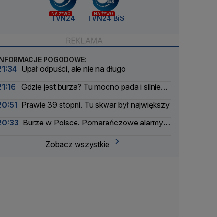
NA ŻYWO
NA ŻYWO
TVN24
TVN24 BiS
INFORMACJE POGODOWE:
21:34
Upał odpuści, ale nie na długo
21:16
Gdzie jest burza? Tu mocno pada i silnie
wieje
20:51
Prawie 39 stopni. Tu skwar był największy
20:33
Burze w Polsce. Pomarańczowe alarmy w
większości województw
Zobacz wszystkie