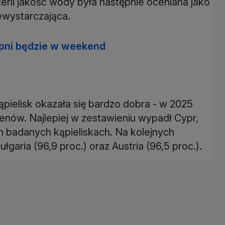
terii jakość wody była następnie oceniana jako
ewystarczająca.
opni będzie w weekend
pielisk okazała się bardzo dobra - w 2025
nów. Najlepiej w zestawieniu wypadł Cypr,
h badanych kąpieliskach. Na kolejnych
ułgaria (96,9 proc.) oraz Austria (96,5 proc.).