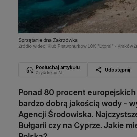
Sprzątanie dna Zakrzówka
Źródło wideo: Klub Płetwonurków LOK "Litoral" - Kraków
Ź
Posłuchaj artykułu
Udostępnij
Czyta lektor AI
Ponad 80 procent europejskich 
bardzo dobrą jakością wody - wy
Agencji Środowiska. Najczystsze
Bułgarii czy na Cyprze. Jakie m
Polska?