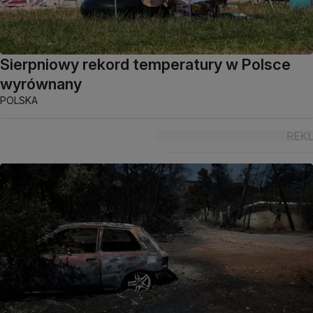
Sierpniowy rekord temperatury w Polsce
wyrównany
POLSKA