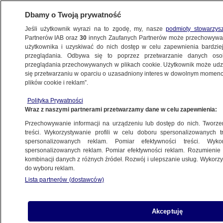
Dbamy o Twoją prywatność
Jeśli użytkownik wyrazi na to zgodę, my, nasze
podmioty stowarzys
Partnerów IAB oraz
30
innych Zaufanych Partnerów może przechowywa
METEO
użytkownika i uzyskiwać do nich dostęp w celu zapewnienia bardzi
przeglądania. Odbywa się to poprzez przetwarzanie danych os
przeglądania przechowywanych w plikach cookie. Użytkownik może udzie
ŚWIAT
się przetwarzaniu w oparciu o uzasadniony interes w dowolnym momencie
plików cookie i reklam”.
Mają dość upału. "Wielu z nas jest
Polityka Prywatności
kompletnie wyczerpanych"
Wraz z naszymi partnerami przetwarzamy dane w celu zapewnienia:
Przechowywanie informacji na urządzeniu lub dostęp do nich. Tworzeni
Damian Dziugieł
treści. Wykorzystywanie profili w celu doboru spersonalizowanych tr
spersonalizowanych reklam. Pomiar efektywności treści. Wyko
29.05.2026, 17:38
spersonalizowanych reklam. Pomiar efektywności reklam. Rozumienie o
kombinacji danych z różnych źródeł. Rozwój i ulepszanie usług. Wykor
do wyboru reklam.
Posłuchaj artykułu
Czyta lektor AI
Lista partnerów (dostawców)
"To codzienna rzeczywistość, która wpływa na
nasze warunki życia" - tak hiszpańska gazeta "El
Akceptuję
Pais" komentuje falę upałów, która w maju nęka