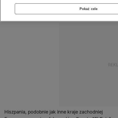
wiele krajów Europy. W piątkowym tekście
Pokaż cele
redakcja zwraca uwagę na to, jak istotną rolę w
skali tego zjawiska pełnią zmiany klimatu.
Hiszpania, podobnie jak inne kraje zachodniej