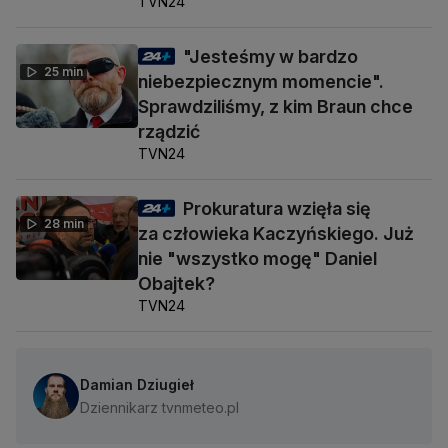
TVN24
"Jesteśmy w bardzo
25 min
niebezpiecznym momencie".
Sprawdziliśmy, z kim Braun chce
rządzić
TVN24
Prokuratura wzięła się
28 min
za człowieka Kaczyńskiego. Już
nie "wszystko mogę" Daniel
Obajtek?
TVN24
Damian Dziugieł
Dziennikarz tvnmeteo.pl