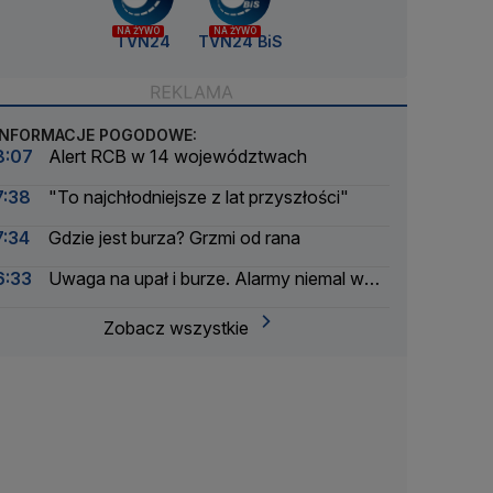
NA ŻYWO
NA ŻYWO
TVN24
TVN24 BiS
INFORMACJE POGODOWE:
8:07
Alert RCB w 14 województwach
7:38
"To najchłodniejsze z lat przyszłości"
7:34
Gdzie jest burza? Grzmi od rana
6:33
Uwaga na upał i burze. Alarmy niemal w
całym kraju
Zobacz wszystkie