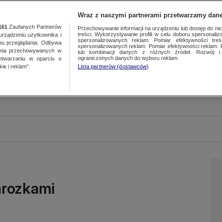
Wraz z naszymi partnerami przetwarzamy dane
161
Zaufanych Partnerów
Przechowywanie informacji na urządzeniu lub dostęp do nich.
treści. Wykorzystywanie profili w celu doboru spersonalizo
ządzeniu użytkownika i
spersonalizowanych reklam. Pomiar efektywności treś
bu przeglądania. Odbywa
spersonalizowanych reklam. Pomiar efektywności reklam. 
ania przechowywanych w
lub kombinacji danych z różnych źródeł. Rozwój i 
ograniczonych danych do wyboru reklam.
zetwarzaniu w oparciu o
ie i reklam”.
Lista partnerów (dostawców)
mrozkami