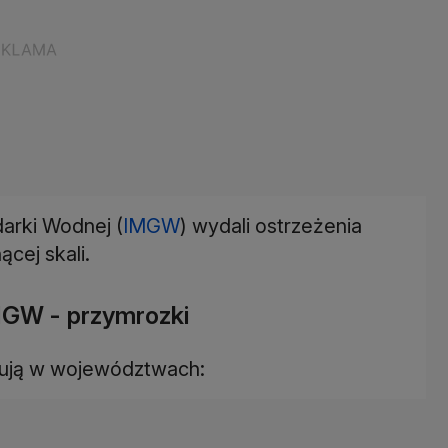
arki Wodnej (
IMGW
) wydali ostrzeżenia
cej skali.
MGW - przymrozki
zują w województwach: