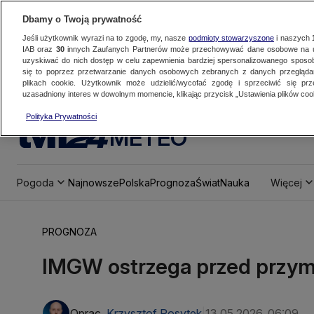
Dbamy o Twoją prywatność
Jeśli użytkownik wyrazi na to zgodę, my, nasze
podmioty stowarzyszone
i naszych
IAB oraz
30
innych Zaufanych Partnerów może przechowywać dane osobowe na ur
uzyskiwać do nich dostęp w celu zapewnienia bardziej spersonalizowanego sposo
się to poprzez przetwarzanie danych osobowych zebranych z danych przegląd
plikach cookie. Użytkownik może udzielić/wycofać zgodę i sprzeciwić się pr
uzasadniony interes w dowolnym momencie, klikając przycisk „Ustawienia plików cook
Polityka Prywatności
METEO
Pogoda
Najnowsze
Polska
Prognoza
Świat
Nauka
Więcej
PROGNOZA
IMGW ostrzega przed przy
Oprac.
Krzysztof Posytek
13.05.2026, 06:09
|