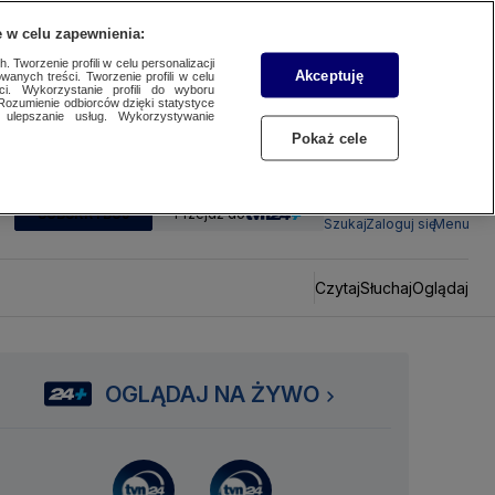
 w celu zapewnienia:
 Tworzenie profili w celu personalizacji
Akceptuję
wanych treści. Tworzenie profili w celu
ci. Wykorzystanie profili do wyboru
Rozumienie odbiorców dzięki statystyce
ulepszanie usług. Wykorzystywanie
Pokaż cele
SUBSKRYBUJ
Przejdź do
Szukaj
Zaloguj się
Menu
Czytaj
Słuchaj
Oglądaj
OGLĄDAJ NA ŻYWO