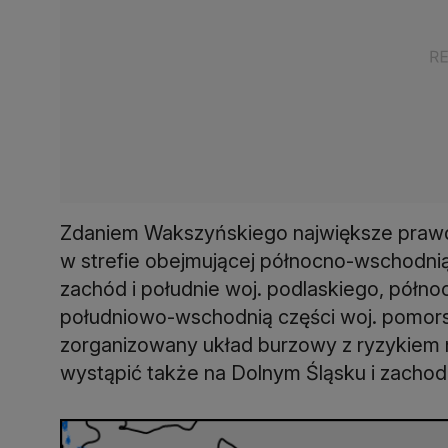
Zdaniem Wakszyńskiego największe prawd
w strefie obejmującej północno-wschodn
zachód i południe woj. podlaskiego, półn
południowo-wschodnią części woj. pomorsk
zorganizowany układ burzowy z ryzykie
wystąpić także na Dolnym Śląsku i zachod