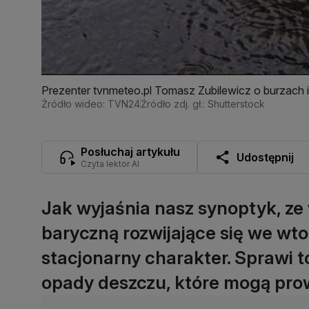
Prezenter tvnmeteo.pl Tomasz Zubilewicz o burzach
Źródło wideo: TVN24
Źródło zdj. gł.: Shutterstock
Posłuchaj artykułu
Udostępnij
Czyta lektor AI
Jak wyjaśnia nasz synoptyk, ze
baryczną rozwijające się we wt
stacjonarny charakter. Sprawi t
opady deszczu, które mogą prow