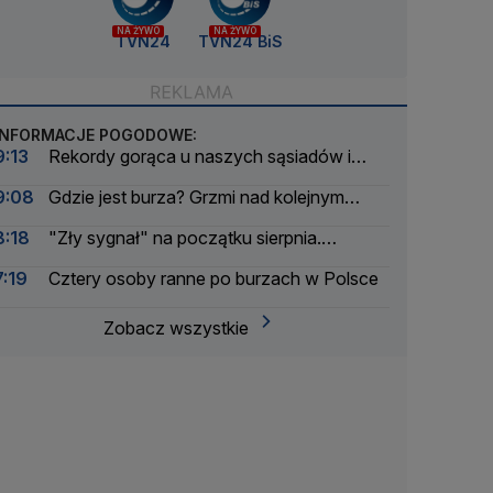
NA ŻYWO
NA ŻYWO
TVN24
TVN24 BiS
INFORMACJE POGODOWE:
9:13
Rekordy gorąca u naszych sąsiadów i
bratanków
9:08
Gdzie jest burza? Grzmi nad kolejnym
regionem
8:18
"Zły sygnał" na początku sierpnia.
Problem będzie narastał
7:19
Cztery osoby ranne po burzach w Polsce
Zobacz wszystkie