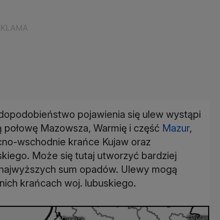
opodobieństwo pojawienia się ulew wystąpi
ią połowę Mazowsza, Warmię i część
Mazur
,
ocno-wschodnie krańce Kujaw oraz
iego. Może się tutaj utworzyć bardziej
m najwyższych sum opadów. Ulewy mogą
nich krańcach woj. lubuskiego.