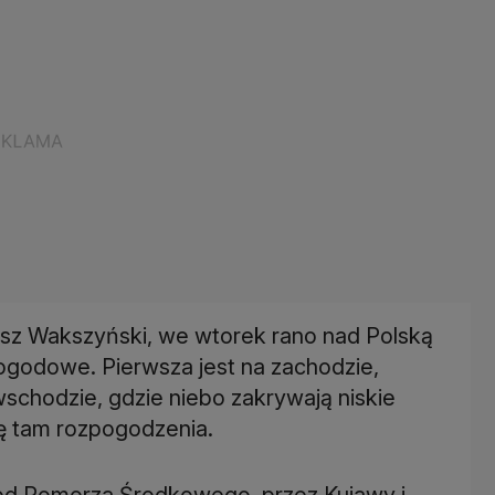
sz Wakszyński, we wtorek rano nad Polską
ogodowe. Pierwsza jest na zachodzie,
chodzie, gdzie niebo zakrywają niskie
ię tam rozpogodzenia.
od Pomorza Środkowego, przez Kujawy i