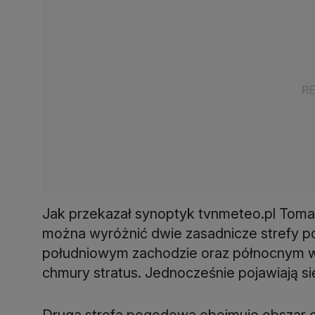
Jak przekazał synoptyk tvnmeteo.pl Toma
można wyróżnić dwie zasadnicze strefy p
południowym zachodzie oraz północnym ws
chmury stratus. Jednocześnie pojawiają s
Druga strefa pogodowa obejmuje obszar 