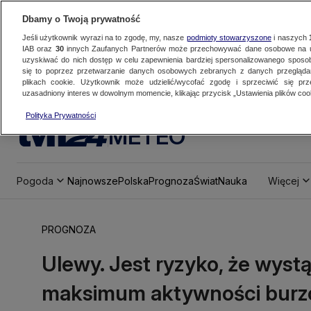
Dbamy o Twoją prywatność
Jeśli użytkownik wyrazi na to zgodę, my, nasze
podmioty stowarzyszone
i naszych
IAB oraz
30
innych Zaufanych Partnerów może przechowywać dane osobowe na ur
uzyskiwać do nich dostęp w celu zapewnienia bardziej spersonalizowanego sposo
się to poprzez przetwarzanie danych osobowych zebranych z danych przegląd
plikach cookie. Użytkownik może udzielić/wycofać zgodę i sprzeciwić się pr
uzasadniony interes w dowolnym momencie, klikając przycisk „Ustawienia plików cook
Polityka Prywatności
METEO
Pogoda
Najnowsze
Polska
Prognoza
Świat
Nauka
Więcej
PROGNOZA
Ulewy. Jest ryzyko, że wystą
maksimum aktywności burz