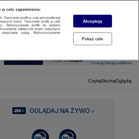
 w celu zapewnienia:
 Tworzenie profili w celu personalizacji
Akceptuję
wanych treści. Tworzenie profili w celu
ci. Wykorzystanie profili do wyboru
Rozumienie odbiorców dzięki statystyce
ulepszanie usług. Wykorzystywanie
Pokaż cele
SUBSKRYBUJ
Przejdź do
Szukaj
Zaloguj się
Menu
Czytaj
Słuchaj
Oglądaj
OGLĄDAJ NA ŻYWO