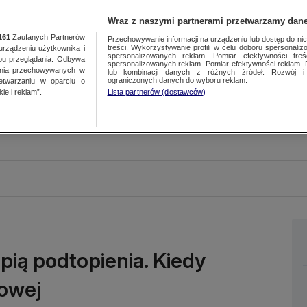
Wraz z naszymi partnerami przetwarzamy dane
161
Zaufanych Partnerów
Przechowywanie informacji na urządzeniu lub dostęp do nich.
treści. Wykorzystywanie profili w celu doboru spersonalizo
ządzeniu użytkownika i
spersonalizowanych reklam. Pomiar efektywności treś
bu przeglądania. Odbywa
spersonalizowanych reklam. Pomiar efektywności reklam. 
ania przechowywanych w
lub kombinacji danych z różnych źródeł. Rozwój i 
ograniczonych danych do wyboru reklam.
zetwarzaniu w oparciu o
ie i reklam”.
Lista partnerów (dostawców)
pią podtopienia. Kiedy
owej