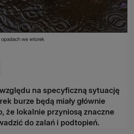
 i opadach we wtorek
 względu na specyficzną sytuację
orek burze będą miały głównie
o, że lokalnie przyniosą znaczne
adzić do zalań i podtopień.