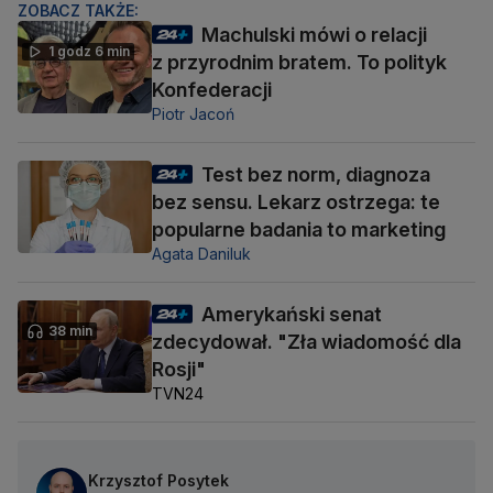
ZOBACZ TAKŻE:
Machulski mówi o relacji
1 godz 6 min
z przyrodnim bratem. To polityk
Konfederacji
Piotr Jacoń
Test bez norm, diagnoza
bez sensu. Lekarz ostrzega: te
popularne badania to marketing
Agata Daniluk
Amerykański senat
38 min
zdecydował. "Zła wiadomość dla
Rosji"
TVN24
Krzysztof Posytek