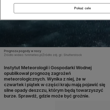
Pokaż cele
Prognoza pogody w nocy
Źródło wideo: tvnmeteo.pl
Źródło zdj. gł.: Shutterstock
Instytut Meteorologii i Gospodarki Wodnej
opublikował prognozę zagrożeń
meteorologicznych. Wynika z niej, że w
czwartek i piątek w części kraju mają pojawić się
silne opady deszczu, którym będą towarzyszyć
burze. Sprawdź, gdzie może być groźnie.