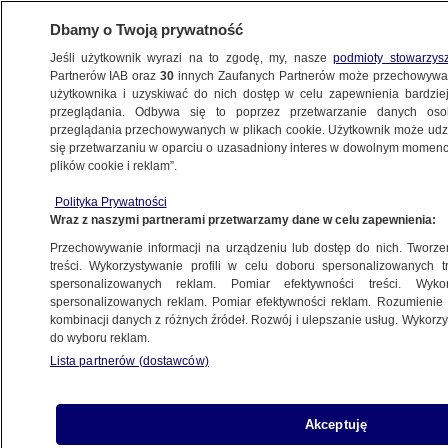
Dbamy o Twoją prywatność
Jeśli użytkownik wyrazi na to zgodę, my, nasze
podmioty stowarzys
Partnerów IAB oraz
30
innych Zaufanych Partnerów może przechowywa
METEO
użytkownika i uzyskiwać do nich dostęp w celu zapewnienia bardzi
przeglądania. Odbywa się to poprzez przetwarzanie danych os
przeglądania przechowywanych w plikach cookie. Użytkownik może udzie
PROGNOZA
się przetwarzaniu w oparciu o uzasadniony interes w dowolnym momencie
plików cookie i reklam”.
Silny deszcz z burzami. Tu zamierza
Polityka Prywatności
ostrzegać IMGW
Wraz z naszymi partnerami przetwarzamy dane w celu zapewnienia:
Przechowywanie informacji na urządzeniu lub dostęp do nich. Tworzeni
Oprac.
Krzysztof Posytek
treści. Wykorzystywanie profili w celu doboru spersonalizowanych tr
spersonalizowanych reklam. Pomiar efektywności treści. Wyko
8.07.2026, 21:38
spersonalizowanych reklam. Pomiar efektywności reklam. Rozumienie o
kombinacji danych z różnych źródeł. Rozwój i ulepszanie usług. Wykor
do wyboru reklam.
Posłuchaj artykułu
Czyta lektor AI
Lista partnerów (dostawców)
Akceptuję