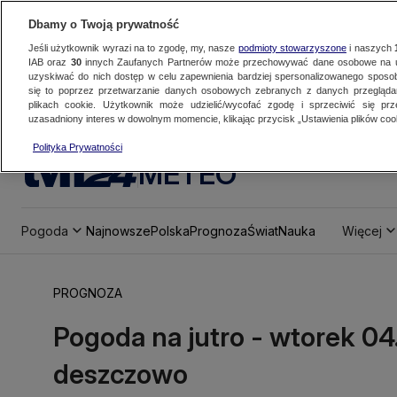
Dbamy o Twoją prywatność
Jeśli użytkownik wyrazi na to zgodę, my, nasze
podmioty stowarzyszone
i naszych
IAB oraz
30
innych Zaufanych Partnerów może przechowywać dane osobowe na ur
uzyskiwać do nich dostęp w celu zapewnienia bardziej spersonalizowanego sposo
się to poprzez przetwarzanie danych osobowych zebranych z danych przegląd
plikach cookie. Użytkownik może udzielić/wycofać zgodę i sprzeciwić się pr
uzasadniony interes w dowolnym momencie, klikając przycisk „Ustawienia plików cook
Polityka Prywatności
METEO
Pogoda
Najnowsze
Polska
Prognoza
Świat
Nauka
Więcej
PROGNOZA
Pogoda na jutro - wtorek 04
deszczowo