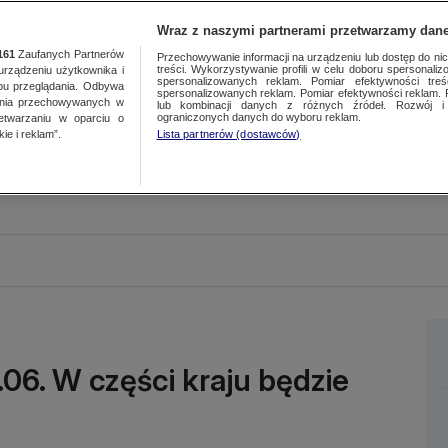
Wraz z naszymi partnerami przetwarzamy dane
161
Zaufanych Partnerów
Przechowywanie informacji na urządzeniu lub dostęp do nich.
treści. Wykorzystywanie profili w celu doboru spersonalizo
ządzeniu użytkownika i
spersonalizowanych reklam. Pomiar efektywności treś
bu przeglądania. Odbywa
spersonalizowanych reklam. Pomiar efektywności reklam. 
ania przechowywanych w
lub kombinacji danych z różnych źródeł. Rozwój i 
ograniczonych danych do wyboru reklam.
zetwarzaniu w oparciu o
ie i reklam”.
Lista partnerów (dostawców)
.06. W części kraju będzie