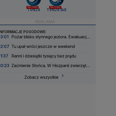
NA ŻYWO
NA ŻYWO
TVN24
TVN24 BiS
INFORMACJE POGODOWE:
13:01
Pożar blisko słynnego jeziora. Ewakuacja
kilkuset turystów
12:07
Tu upał wróci jeszcze w weekend
11:37
Ranni i dziesiątki tysięcy bez prądu
10:23
Zaćmienie Słońca. W Hiszpanii zwierzęta
mogą "zaśpiewać"
Zobacz wszystkie