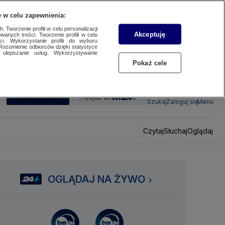
 w celu zapewnienia:
 Tworzenie profili w celu personalizacji
Akceptuję
wanych treści. Tworzenie profili w celu
ci. Wykorzystanie profili do wyboru
Rozumienie odbiorców dzięki statystyce
ulepszanie usług. Wykorzystywanie
Pokaż cele
SUBSKRYBUJ
Przejdź do
Szukaj
Zaloguj się
Menu
Czytaj
Słuchaj
Oglądaj
OGLĄDAJ NA ŻYWO