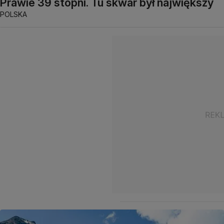
Prawie 39 stopni. Tu skwar był największy
POLSKA