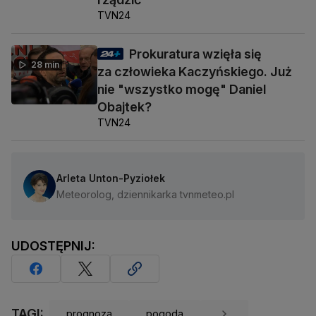
TVN24
Prokuratura wzięła się
28 min
za człowieka Kaczyńskiego. Już
nie "wszystko mogę" Daniel
Obajtek?
TVN24
Arleta Unton-Pyziołek
Meteorolog, dziennikarka tvnmeteo.pl
UDOSTĘPNIJ:
TAGI:
prognoza
pogoda