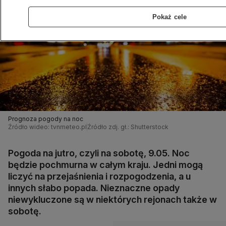
Pokaż cele
Prognoza pogody na noc
Źródło wideo: tvnmeteo.pl
Źródło zdj. gł.: Shutterstock
Pogoda na jutro, czyli na sobotę, 9.05. Noc
będzie pochmurna w całym kraju. Jedni mogą
liczyć na przejaśnienia i rozpogodzenia, a u
innych słabo popada. Nieznaczne opady
niewykluczone są w niektórych rejonach także w
sobotę.