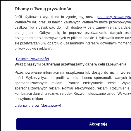
Dbamy o Twoją prywatność
Jeśli użytkownik wyrazi na to zgodę, my, nasze
podmioty stowarzys
Partnerów IAB oraz
30
innych Zaufanych Partnerów może przechowywa
METEO
użytkownika i uzyskiwać do nich dostęp w celu zapewnienia bardzi
przeglądania. Odbywa się to poprzez przetwarzanie danych os
przeglądania przechowywanych w plikach cookie. Użytkownik może udzie
PROGNOZA
się przetwarzaniu w oparciu o uzasadniony interes w dowolnym momencie
plików cookie i reklam”.
Pogoda na jutro - sobota, 9.05. Jednym noc
Polityka Prywatności
dla przejaśnienia i rozpogodzenia, a innym
Wraz z naszymi partnerami przetwarzamy dane w celu zapewnienia:
deszcz
Przechowywanie informacji na urządzeniu lub dostęp do nich. Tworzeni
treści. Wykorzystywanie profili w celu doboru spersonalizowanych tr
spersonalizowanych reklam. Pomiar efektywności treści. Wyko
Arleta Unton-Pyziołek
spersonalizowanych reklam. Pomiar efektywności reklam. Rozumienie o
8.05.2026, 18:56
kombinacji danych z różnych źródeł. Rozwój i ulepszanie usług. Wykor
do wyboru reklam.
Lista partnerów (dostawców)
Posłuchaj artykułu
Czyta lektor AI
Akceptuję