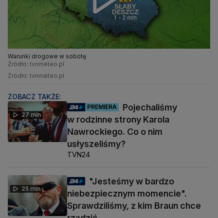
Warunki drogowe w sobotę
Źródło: tvnmeteo.pl
Źródło: tvnmeteo.pl
ZOBACZ TAKŻE:
Pojechaliśmy
PREMIERA
27 min
w rodzinne strony Karola
Nawrockiego. Co o nim
usłyszeliśmy?
TVN24
"Jesteśmy w bardzo
25 min
niebezpiecznym momencie".
Sprawdziliśmy, z kim Braun chce
rządzić