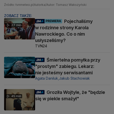
Źródło: tvnmeteo.pl
Autorka/Autor: Tomasz Wakszyński
ZOBACZ TAKŻE:
Pojechaliśmy
PREMIERA
27 min
w rodzinne strony Karola
Nawrockiego. Co o nim
usłyszeliśmy?
TVN24
Śmiertelna pomyłka przy
"prostym" zabiegu. Lekarz:
nie jesteśmy serwisantami
Agata Daniluk,
Jakub Stachowiak
Groziła Wojtyle, że "będzie
45 min
się w piekle smażył"