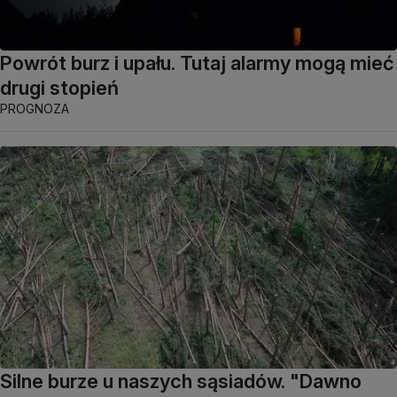
Powrót burz i upału. Tutaj alarmy mogą mieć
drugi stopień
PROGNOZA
Silne burze u naszych sąsiadów. "Dawno