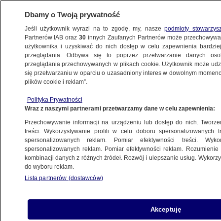
Dbamy o Twoją prywatność
Jeśli użytkownik wyrazi na to zgodę, my, nasze
podmioty stowarzys
Partnerów IAB oraz
30
innych Zaufanych Partnerów może przechowywa
METEO
użytkownika i uzyskiwać do nich dostęp w celu zapewnienia bardzi
przeglądania. Odbywa się to poprzez przetwarzanie danych os
przeglądania przechowywanych w plikach cookie. Użytkownik może udzie
PROGNOZA
się przetwarzaniu w oparciu o uzasadniony interes w dowolnym momencie
plików cookie i reklam”.
Pogoda na jutro - czwartek, 20.11. Nocą
Polityka Prywatności
ściśnie mróz, możliwe oblodzenia
Wraz z naszymi partnerami przetwarzamy dane w celu zapewnienia:
Przechowywanie informacji na urządzeniu lub dostęp do nich. Tworzeni
Tomasz Wakszyński
treści. Wykorzystywanie profili w celu doboru spersonalizowanych tr
spersonalizowanych reklam. Pomiar efektywności treści. Wyko
19.11.2025, 19:14
spersonalizowanych reklam. Pomiar efektywności reklam. Rozumienie o
kombinacji danych z różnych źródeł. Rozwój i ulepszanie usług. Wykor
do wyboru reklam.
Posłuchaj artykułu
Czyta lektor AI
Lista partnerów (dostawców)
Akceptuję