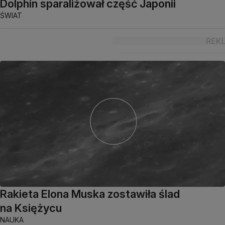
Dolphin sparaliżował część Japonii
ŚWIAT
Rakieta Elona Muska zostawiła ślad
na Księżycu
NAUKA