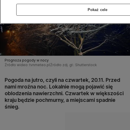
Pokaż cele
Prognoza pogody w nocy
Źródło wideo: tvnmeteo.pl
Źródło zdj. gł.: Shutterstock
Pogoda na jutro, czyli na czwartek, 20.11. Przed
nami mroźna noc. Lokalnie mogą pojawić się
oblodzenia nawierzchni. Czwartek w większości
kraju będzie pochmurny, a miejscami spadnie
śnieg.