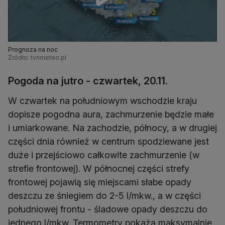
Prognoza na noc
Źródło: tvnmeteo.pl
Pogoda na jutro - czwartek, 20.11.
W czwartek na południowym wschodzie kraju
dopisze pogodna aura, zachmurzenie będzie małe
i umiarkowane. Na zachodzie, północy, a w drugiej
części dnia również w centrum spodziewane jest
duże i przejściowo całkowite zachmurzenie (w
strefie frontowej). W północnej części strefy
frontowej pojawią się miejscami słabe opady
deszczu ze śniegiem do 2-5 l/mkw., a w części
południowej frontu - śladowe opady deszczu do
jednego l/mkw. Termometry pokażą maksymalnie