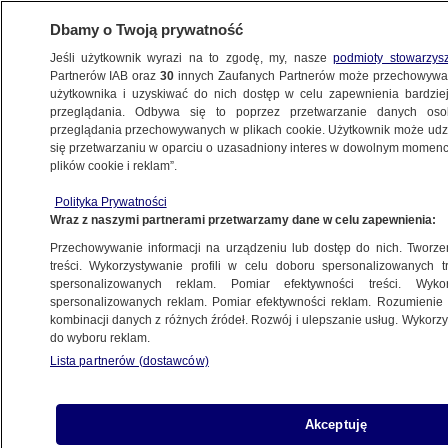
Dbamy o Twoją prywatność
Jeśli użytkownik wyrazi na to zgodę, my, nasze
podmioty stowarzys
Partnerów IAB oraz
30
innych Zaufanych Partnerów może przechowywa
METEO
użytkownika i uzyskiwać do nich dostęp w celu zapewnienia bardzi
przeglądania. Odbywa się to poprzez przetwarzanie danych os
przeglądania przechowywanych w plikach cookie. Użytkownik może udzie
PROGNOZA
się przetwarzaniu w oparciu o uzasadniony interes w dowolnym momencie
plików cookie i reklam”.
Pogoda na dziś - sobota, 30.05. Tutaj dzień
Polityka Prywatności
będzie niespokojny
Wraz z naszymi partnerami przetwarzamy dane w celu zapewnienia:
Przechowywanie informacji na urządzeniu lub dostęp do nich. Tworzeni
Damian Zdonek
treści. Wykorzystywanie profili w celu doboru spersonalizowanych tr
spersonalizowanych reklam. Pomiar efektywności treści. Wyko
29.05.2026, 18:58
Aktualizacja:
30.05.2026, 06:18
spersonalizowanych reklam. Pomiar efektywności reklam. Rozumienie o
kombinacji danych z różnych źródeł. Rozwój i ulepszanie usług. Wykor
do wyboru reklam.
Posłuchaj artykułu
Czyta lektor AI
Lista partnerów (dostawców)
Akceptuję