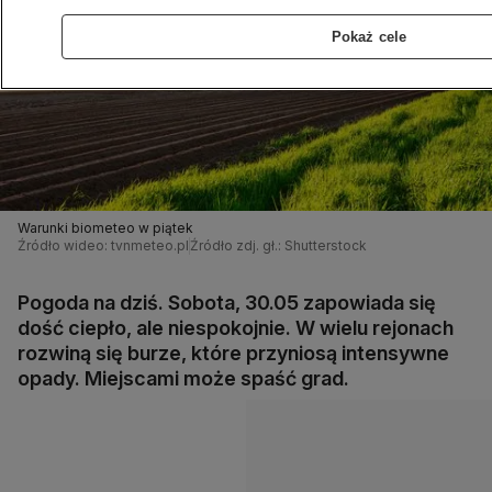
Pokaż cele
Warunki biometeo w piątek
Źródło wideo: tvnmeteo.pl
Źródło zdj. gł.: Shutterstock
Pogoda na dziś. Sobota, 30.05 zapowiada się
dość ciepło, ale niespokojnie. W wielu rejonach
rozwiną się burze, które przyniosą intensywne
opady. Miejscami może spaść grad.