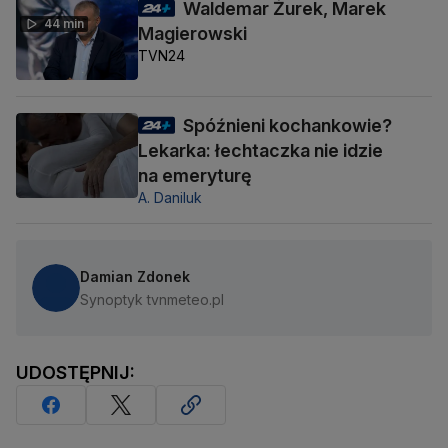
Waldemar Żurek, Marek
44 min
Magierowski
TVN24
Spóźnieni kochankowie?
Lekarka: łechtaczka nie idzie
na emeryturę
A. Daniluk
Damian Zdonek
Synoptyk tvnmeteo.pl
UDOSTĘPNIJ: