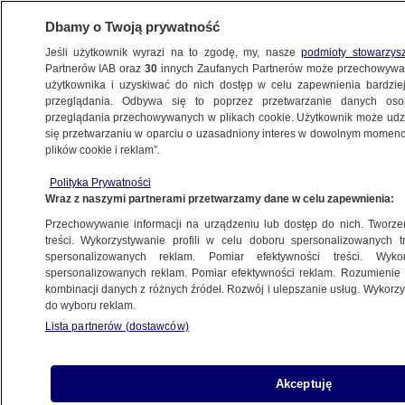
Dbamy o Twoją prywatność
Jeśli użytkownik wyrazi na to zgodę, my, nasze
podmioty stowarzys
Partnerów IAB oraz
30
innych Zaufanych Partnerów może przechowywa
METEO
użytkownika i uzyskiwać do nich dostęp w celu zapewnienia bardzi
przeglądania. Odbywa się to poprzez przetwarzanie danych os
przeglądania przechowywanych w plikach cookie. Użytkownik może udzie
PROGNOZA
się przetwarzaniu w oparciu o uzasadniony interes w dowolnym momencie
plików cookie i reklam”.
Pogoda na dziś - poniedziałek, 19.05.
Polityka Prywatności
Termometry pokażą do 16 stopni, może
Wraz z naszymi partnerami przetwarzamy dane w celu zapewnienia:
popadać
Przechowywanie informacji na urządzeniu lub dostęp do nich. Tworzeni
treści. Wykorzystywanie profili w celu doboru spersonalizowanych tr
19.05.2025, 02:00
spersonalizowanych reklam. Pomiar efektywności treści. Wyko
spersonalizowanych reklam. Pomiar efektywności reklam. Rozumienie o
kombinacji danych z różnych źródeł. Rozwój i ulepszanie usług. Wykor
Udostępnij
do wyboru reklam.
Lista partnerów (dostawców)
Akceptuję