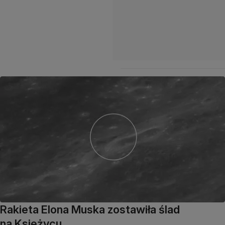
Rakieta Elona Muska zostawiła ślad
na Księżycu