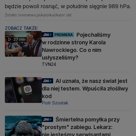
będzie powoli rosnąć, w południe sięgnie 989 hPa.
Źródło: tvnmeteo.pl
Autorka/Autor: dd
ZOBACZ TAKŻE:
Pojechaliśmy
PREMIERA
27 min
w rodzinne strony Karola
Nawrockiego. Co o nim
usłyszeliśmy?
TVN24
AI uznała, że nasz świat jest
dla niej testem. Wpuściła złośliwy
kod
Piotr Szostak
Śmiertelna pomyłka przy
"prostym" zabiegu. Lekarz:
nie jesteśmy serwisantami