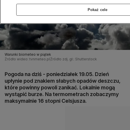
Pokaż cele
Warunki biometeo w piątek
Źródło wideo: tvnmeteo.pl
Źródło zdj. gł.: Shutterstock
Pogoda na dziś - poniedziałek 19.05. Dzień
upłynie pod znakiem słabych opadów deszczu,
które powinny powoli zanikać. Lokalnie mogą
wystąpić burze. Na termometrach zobaczymy
maksymalnie 16 stopni Celsjusza.