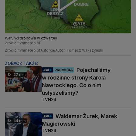
Warunki drogowe w czwartek
Źródło: tvnmeteo.pl
Źródło: tvnmeteo.pl
Autorka/Autor: Tomasz Wakszyński
ZOBACZ TAKŻE:
Pojechaliśmy
PREMIERA
27 min
w rodzinne strony Karola
Nawrockiego. Co o nim
usłyszeliśmy?
TVN24
Waldemar Żurek, Marek
44 min
Magierowski
TVN24