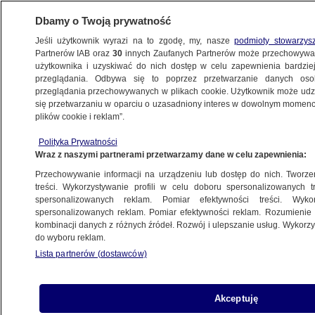
Dbamy o Twoją prywatność
Jeśli użytkownik wyrazi na to zgodę, my, nasze
podmioty stowarzys
Partnerów IAB oraz
30
innych Zaufanych Partnerów może przechowywa
METEO
użytkownika i uzyskiwać do nich dostęp w celu zapewnienia bardzi
przeglądania. Odbywa się to poprzez przetwarzanie danych os
przeglądania przechowywanych w plikach cookie. Użytkownik może udzie
PROGNOZA
się przetwarzaniu w oparciu o uzasadniony interes w dowolnym momencie
plików cookie i reklam”.
Pogoda na dziś - czwartek, 20.11. Będzie
Polityka Prywatności
padał deszcz ze śniegiem i deszcz
Wraz z naszymi partnerami przetwarzamy dane w celu zapewnienia:
Przechowywanie informacji na urządzeniu lub dostęp do nich. Tworzeni
Tomasz Wakszyński
treści. Wykorzystywanie profili w celu doboru spersonalizowanych tr
spersonalizowanych reklam. Pomiar efektywności treści. Wyko
20.11.2025, 02:00
spersonalizowanych reklam. Pomiar efektywności reklam. Rozumienie o
kombinacji danych z różnych źródeł. Rozwój i ulepszanie usług. Wykor
do wyboru reklam.
Posłuchaj artykułu
Czyta lektor AI
Lista partnerów (dostawców)
Akceptuję