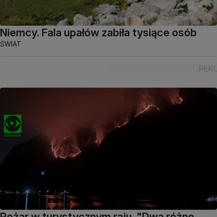
Niemcy. Fala upałów zabiła tysiące osób
ŚWIAT
Pożar w turystycznym raju. "Dwa różne