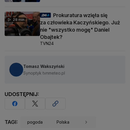
Prokuratura wzięła się
28 min
za człowieka Kaczyńskiego. Już
nie "wszystko mogę" Daniel
Obajtek?
TVN24
Tomasz Wakszyński
Synoptyk tvnmeteo.pl
UDOSTĘPNIJ:
TAGI:
pogoda
Polska