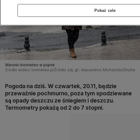
Pokaż cele
Warunki biometeo w piątek
Źródło wideo: tvnmeteo.pl
Źródło zdj. gł.: Alexandros Michailidis/Shutters
Pogoda na dziś. W czwartek, 20.11, będzie
przeważnie pochmurno, poza tym spodziewane
są opady deszczu ze śniegiem i deszczu.
Termometry pokażą od 2 do 7 stopni.