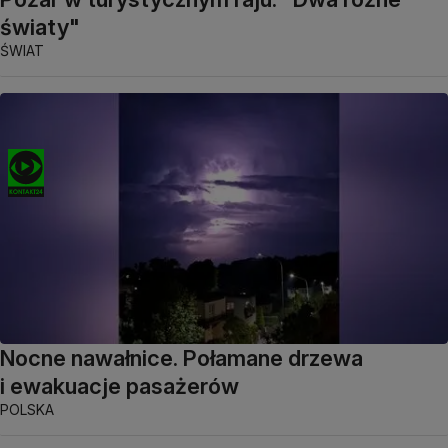
światy"
ŚWIAT
Nocne nawałnice. Połamane drzewa
i ewakuacje pasażerów
POLSKA