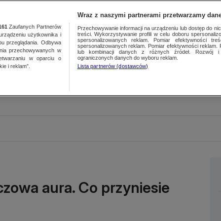
Wraz z naszymi partnerami przetwarzamy dane
161
Zaufanych Partnerów
Przechowywanie informacji na urządzeniu lub dostęp do nich.
treści. Wykorzystywanie profili w celu doboru spersonalizo
ządzeniu użytkownika i
spersonalizowanych reklam. Pomiar efektywności treś
bu przeglądania. Odbywa
spersonalizowanych reklam. Pomiar efektywności reklam. 
ania przechowywanych w
lub kombinacji danych z różnych źródeł. Rozwój i 
ograniczonych danych do wyboru reklam.
zetwarzaniu w oparciu o
ie i reklam”.
Lista partnerów (dostawców)
zowa aura. Co przyniesie