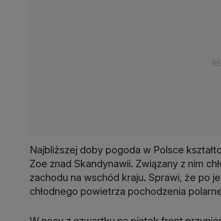
Najbliższej doby pogoda w Polsce kształto
Zoe znad Skandynawii. Związany z nim chł
zachodu na wschód kraju. Sprawi, że po je
chłodnego powietrza pochodzenia polarne
W nocy z czwartku na piątek front przynie