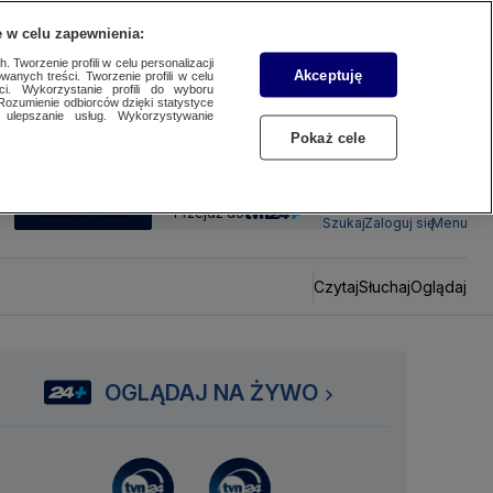
 w celu zapewnienia:
 Tworzenie profili w celu personalizacji
Akceptuję
wanych treści. Tworzenie profili w celu
ci. Wykorzystanie profili do wyboru
Rozumienie odbiorców dzięki statystyce
ulepszanie usług. Wykorzystywanie
Pokaż cele
SUBSKRYBUJ
Przejdź do
Szukaj
Zaloguj się
Menu
Czytaj
Słuchaj
Oglądaj
OGLĄDAJ NA ŻYWO