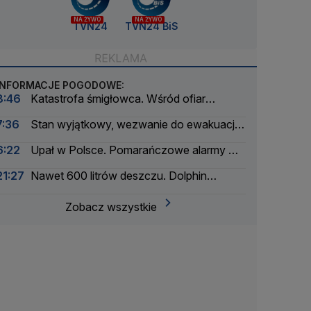
NA ŻYWO
NA ŻYWO
TVN24
TVN24 BiS
INFORMACJE POGODOWE:
8:46
Katastrofa śmigłowca. Wśród ofiar
śmiertelnych trzyosobowa rodzina
7:36
Stan wyjątkowy, wezwanie do ewakuacji
dla ponad 20 tysięcy osób
6:22
Upał w Polsce. Pomarańczowe alarmy w
trzech województwach
21:27
Nawet 600 litrów deszczu. Dolphin
zmierza do Chin
Zobacz wszystkie