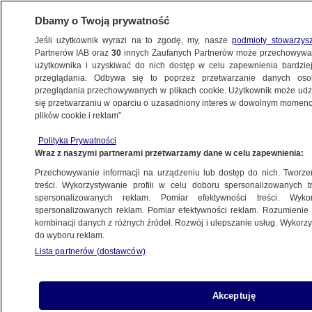
Dbamy o Twoją prywatność
Jeśli użytkownik wyrazi na to zgodę, my, nasze
podmioty stowarzys
Partnerów IAB oraz
30
innych Zaufanych Partnerów może przechowywa
METEO
użytkownika i uzyskiwać do nich dostęp w celu zapewnienia bardzi
przeglądania. Odbywa się to poprzez przetwarzanie danych os
przeglądania przechowywanych w plikach cookie. Użytkownik może udzie
PROGNOZA
się przetwarzaniu w oparciu o uzasadniony interes w dowolnym momencie
plików cookie i reklam”.
Tu aura może być groźna. IMGW wydał
Polityka Prywatności
prognozę zagrożeń
Wraz z naszymi partnerami przetwarzamy dane w celu zapewnienia:
Przechowywanie informacji na urządzeniu lub dostęp do nich. Tworzeni
Oprac.
Krzysztof Posytek
treści. Wykorzystywanie profili w celu doboru spersonalizowanych tr
spersonalizowanych reklam. Pomiar efektywności treści. Wyko
17.05.2026, 06:47
Aktualizacja:
17.05.2026, 19:54
spersonalizowanych reklam. Pomiar efektywności reklam. Rozumienie o
kombinacji danych z różnych źródeł. Rozwój i ulepszanie usług. Wykor
do wyboru reklam.
Posłuchaj artykułu
Czyta lektor AI
Lista partnerów (dostawców)
Akceptuję