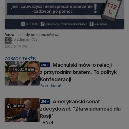
Burza - zasady bezpieczeństwa
Źródło zdjęcia: RCB
Źródło: IMGW
ZOBACZ TAKŻE:
Machulski mówi o relacji
1 godz 6 min
z przyrodnim bratem. To polityk
Konfederacji
Piotr Jacoń
Amerykański senat
38 min
zdecydował. "Zła wiadomość dla
Rosji"
TVN24