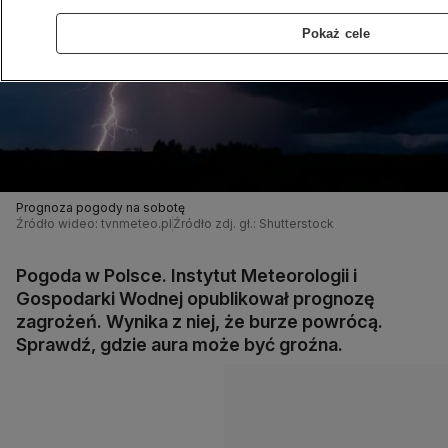
Pokaż cele
Prognoza pogody na sobotę
Źródło wideo: tvnmeteo.pl
Źródło zdj. gł.: Shutterstock
Pogoda w Polsce. Instytut Meteorologii i
Gospodarki Wodnej opublikował prognozę
zagrożeń. Wynika z niej, że burze powrócą.
Sprawdź, gdzie aura może być groźna.