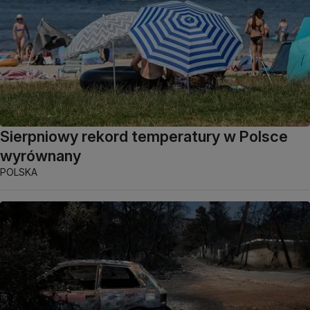
Sierpniowy rekord temperatury w Polsce
wyrównany
POLSKA