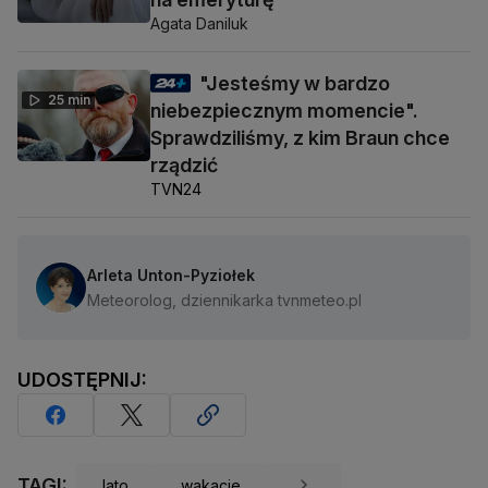
Agata Daniluk
"Jesteśmy w bardzo
25 min
niebezpiecznym momencie".
Sprawdziliśmy, z kim Braun chce
rządzić
TVN24
Arleta Unton-Pyziołek
Meteorolog, dziennikarka tvnmeteo.pl
UDOSTĘPNIJ:
TAGI:
lato
wakacje