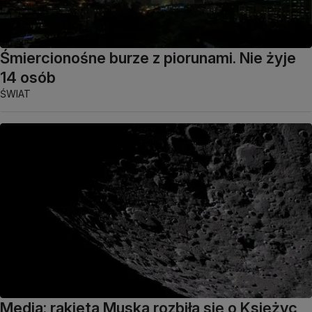
Śmiercionośne burze z piorunami. Nie żyje
14 osób
ŚWIAT
Media: rakieta Muska rozbiła się o Księżyc