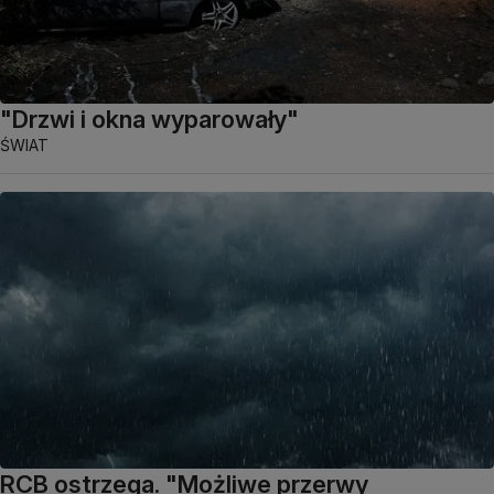
"Drzwi i okna wyparowały"
ŚWIAT
RCB ostrzega. "Możliwe przerwy