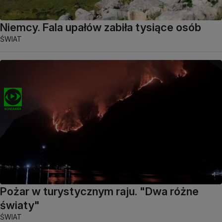
Niemcy. Fala upałów zabiła tysiące osób
ŚWIAT
Pożar w turystycznym raju. "Dwa różne
światy"
ŚWIAT