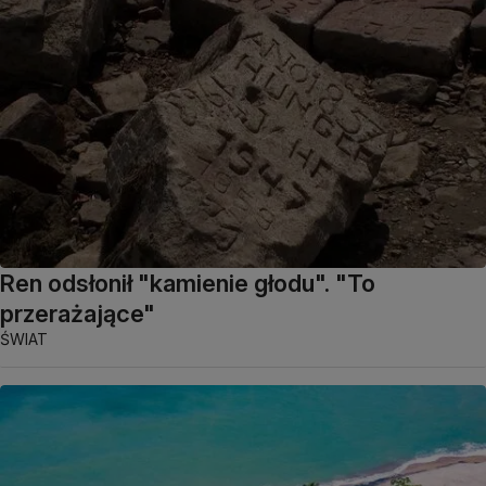
Ren odsłonił "kamienie głodu". "To
przerażające"
ŚWIAT