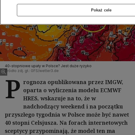
Pokaż cele
40-stopniowe upały w Polsce? Jest duże ryzyko
Źródło zdj. gł.: GFS/wetter3.de
P
rognoza opublikowana przez IMGW,
oparta o wyliczenia modelu ECMWF
HRES, wskazuje na to, że w
nadchodzący weekend i na początku
przyszłego tygodnia w Polsce może być nawet
40 stopni Celsjusza. Na forach internetowych
sceptycy przypominają, że model ten ma