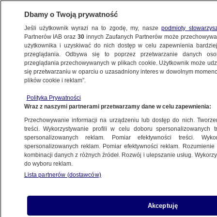
Dbamy o Twoją prywatność
Jeśli użytkownik wyrazi na to zgodę, my, nasze
podmioty stowarzys
Partnerów IAB oraz
30
innych Zaufanych Partnerów może przechowywa
METEO
użytkownika i uzyskiwać do nich dostęp w celu zapewnienia bardzi
przeglądania. Odbywa się to poprzez przetwarzanie danych os
przeglądania przechowywanych w plikach cookie. Użytkownik może udzie
się przetwarzaniu w oparciu o uzasadniony interes w dowolnym momencie
PROGNOZA
plików cookie i reklam”.
Cała Polska znajdzie się pod kopułą
ciepła. Analiza prognozy,
Polityka Prywatności
Wraz z naszymi partnerami przetwarzamy dane w celu zapewnienia:
której strach się bać
Przechowywanie informacji na urządzeniu lub dostęp do nich. Tworzeni
treści. Wykorzystywanie profili w celu doboru spersonalizowanych tr
spersonalizowanych reklam. Pomiar efektywności treści. Wyko
Arleta Unton-Pyziołek
spersonalizowanych reklam. Pomiar efektywności reklam. Rozumienie o
23.06.2026, 16:24
kombinacji danych z różnych źródeł. Rozwój i ulepszanie usług. Wykor
do wyboru reklam.
Lista partnerów (dostawców)
Udostępnij
Akceptuję