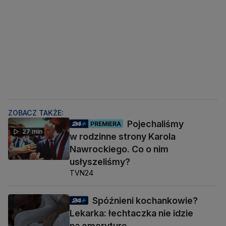
ZOBACZ TAKŻE:
Pojechaliśmy
PREMIERA
27 min
w rodzinne strony Karola
Nawrockiego. Co o nim
usłyszeliśmy?
TVN24
Spóźnieni kochankowie?
Lekarka: łechtaczka nie idzie
na emeryturę