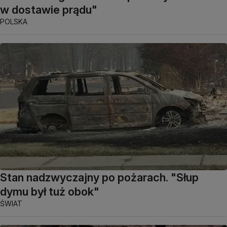
w dostawie prądu"
POLSKA
Stan nadzwyczajny po pożarach. "Słup
dymu był tuż obok"
ŚWIAT