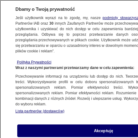
Dbamy o Twoją prywatność
Jeśli użytkownik wyrazi na to zgodę, my, nasze
podmioty stowarzys
Partnerów IAB oraz
30
innych Zaufanych Partnerów może przechowywa
METEO
użytkownika i uzyskiwać do nich dostęp w celu zapewnienia bardzi
przeglądania. Odbywa się to poprzez przetwarzanie danych os
przeglądania przechowywanych w plikach cookie. Użytkownik może udzie
POLSKA
się przetwarzaniu w oparciu o uzasadniony interes w dowolnym momencie
plików cookie i reklam”.
Wiatr zmusił do ewakuacji kolejnych
Polityka Prywatności
harcerzy
Wraz z naszymi partnerami przetwarzamy dane w celu zapewnienia:
Przechowywanie informacji na urządzeniu lub dostęp do nich. Tworzeni
Zespół autorów
treści. Wykorzystywanie profili w celu doboru spersonalizowanych tr
spersonalizowanych reklam. Pomiar efektywności treści. Wyko
8.07.2026, 11:02
Aktualizacja:
8.07.2026, 17:11
spersonalizowanych reklam. Pomiar efektywności reklam. Rozumienie o
kombinacji danych z różnych źródeł. Rozwój i ulepszanie usług. Wykor
do wyboru reklam.
Posłuchaj artykułu
Czyta lektor AI
Lista partnerów (dostawców)
Akceptuję