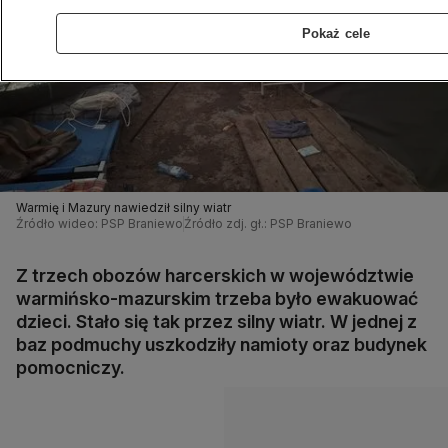
Pokaż cele
Warmię i Mazury nawiedził silny wiatr
Źródło wideo: PSP Braniewo
Źródło zdj. gł.: PSP Braniewo
Z trzech obozów harcerskich w województwie
warmińsko-mazurskim trzeba było ewakuować
dzieci. Stało się tak przez silny wiatr. W jednej z
baz podmuchy uszkodziły namioty oraz budynek
pomocniczy.