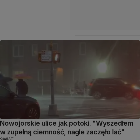
Nowojorskie ulice jak potoki. "Wyszedłem
w zupełną ciemność, nagle zaczęło lać"
ŚWIAT