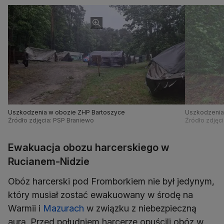
Uszkodzenia w obozie ZHP Bartoszyce
Uszkodzenia
Źródło zdjęcia: PSP Braniewo
Źródło zdjęc
Ewakuacja obozu harcerskiego w
Rucianem-Nidzie
Obóz harcerski pod Fromborkiem nie był jedynym,
który musiał zostać ewakuowany w środę na
Warmii i
Mazurach
w związku z niebezpieczną
aurą. Przed południem harcerze opuścili obóz w