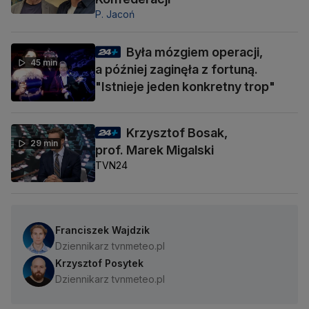
P. Jacoń
Była mózgiem operacji,
45 min
a później zaginęła z fortuną.
"Istnieje jeden konkretny trop"
Krzysztof Bosak,
29 min
prof. Marek Migalski
TVN24
Franciszek Wajdzik
Dziennikarz tvnmeteo.pl
Krzysztof Posytek
Dziennikarz tvnmeteo.pl