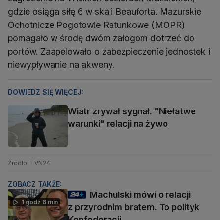
gdzie osiąga siłę 6 w skali Beauforta. Mazurskie
Ochotnicze Pogotowie Ratunkowe (MOPR)
pomagało w środę dwóm załogom dotrzeć do
portów. Zaapelowało o zabezpieczenie jednostek i
niewypływanie na akweny.
DOWIEDZ SIĘ WIĘCEJ:
Wiatr zrywał sygnał. "Niełatwe
warunki" relacji na żywo
Źródło: TVN24
ZOBACZ TAKŻE:
Machulski mówi o relacji
1 godz 6 min
z przyrodnim bratem. To polityk
Konfederacji