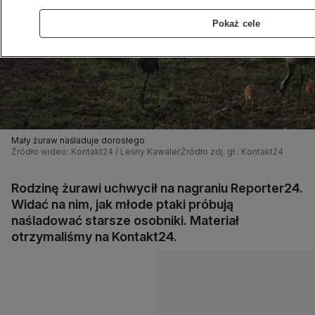
Pokaż cele
Mały żuraw naśladuje dorosłego
Źródło wideo: Kontakt24 / Leśny Kawaler
Źródło zdj. gł.: Kontakt24
Rodzinę żurawi uchwycił na nagraniu Reporter24.
Widać na nim, jak młode ptaki próbują
naśladować starsze osobniki. Materiał
otrzymaliśmy na Kontakt24.