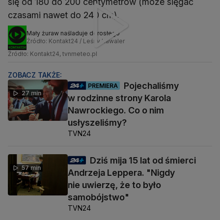
się od 180 do 200 centymetrów (może sięgać
czasami nawet do 240 cm).
Mały żuraw naśladuje dorosłego
Źródło: Kontakt24 / Leśny Kawaler
Źródło: Kontakt24, tvnmeteo.pl
ZOBACZ TAKŻE:
Pojechaliśmy
PREMIERA
27 min
w rodzinne strony Karola
Nawrockiego. Co o nim
usłyszeliśmy?
TVN24
Dziś mija 15 lat od śmierci
57 min
Andrzeja Leppera. "Nigdy
nie uwierzę, że to było
samobójstwo"
TVN24