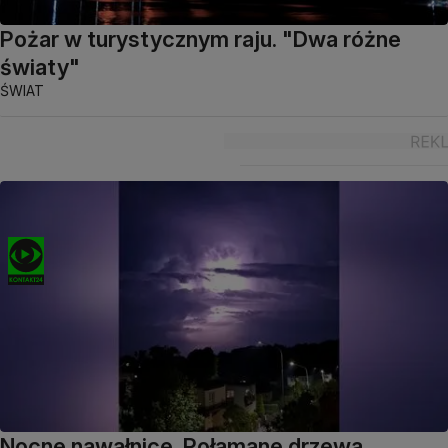
Pożar w turystycznym raju. "Dwa różne
światy"
ŚWIAT
Nocne nawałnice. Połamane drzewa