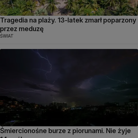
Tragedia na plaży. 13-latek zmarł poparzony
przez meduzę
ŚWIAT
Śmiercionośne burze z piorunami. Nie żyje