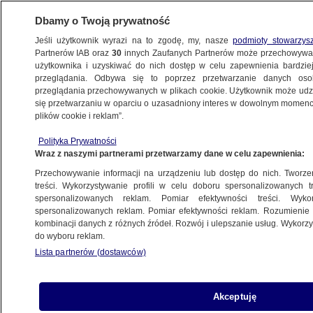
Dbamy o Twoją prywatność
Jeśli użytkownik wyrazi na to zgodę, my, nasze
podmioty stowarzys
Partnerów IAB oraz
30
innych Zaufanych Partnerów może przechowywa
METEO
użytkownika i uzyskiwać do nich dostęp w celu zapewnienia bardzi
przeglądania. Odbywa się to poprzez przetwarzanie danych os
przeglądania przechowywanych w plikach cookie. Użytkownik może udzie
POLSKA
się przetwarzaniu w oparciu o uzasadniony interes w dowolnym momencie
plików cookie i reklam”.
"Maluchy dzielnie podążają za swoimi
Polityka Prywatności
rodzicami". Nagranie
Wraz z naszymi partnerami przetwarzamy dane w celu zapewnienia:
Przechowywanie informacji na urządzeniu lub dostęp do nich. Tworzeni
Anna Bruszewska
treści. Wykorzystywanie profili w celu doboru spersonalizowanych tr
spersonalizowanych reklam. Pomiar efektywności treści. Wyko
25.05.2026, 12:38
spersonalizowanych reklam. Pomiar efektywności reklam. Rozumienie o
kombinacji danych z różnych źródeł. Rozwój i ulepszanie usług. Wykor
do wyboru reklam.
Udostępnij
Lista partnerów (dostawców)
Akceptuję