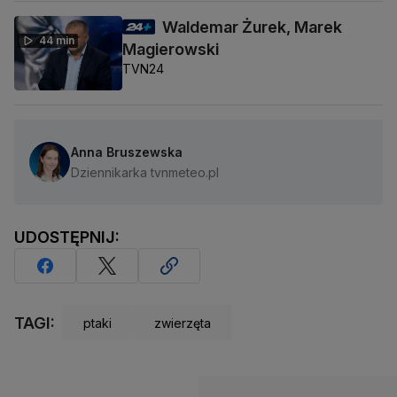
Waldemar Żurek, Marek
44 min
Magierowski
TVN24
Anna Bruszewska
Dziennikarka tvnmeteo.pl
UDOSTĘPNIJ:
TAGI:
ptaki
zwierzęta