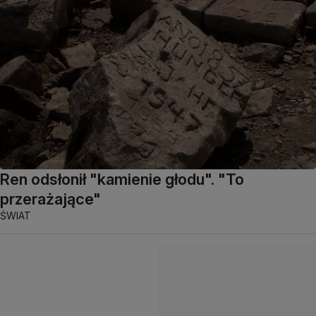
Ren odsłonił "kamienie głodu". "To
przerażające"
ŚWIAT