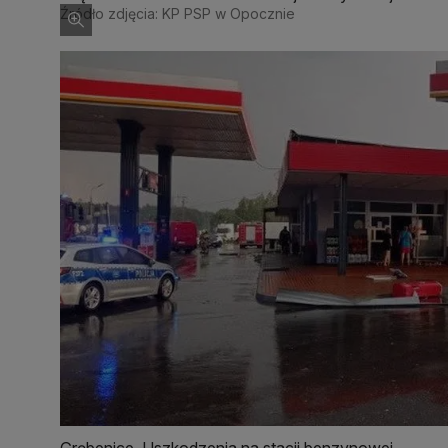
Źródło zdjęcia: KP PSP w Opocznie
Grębenice. Uszkodzenia na stacji benzynowej