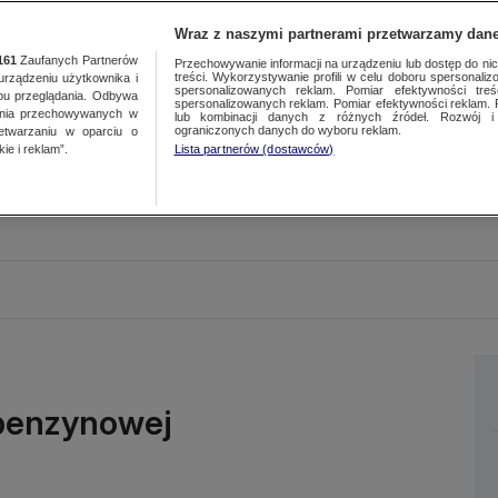
Wraz z naszymi partnerami przetwarzamy dane
161
Zaufanych Partnerów
Przechowywanie informacji na urządzeniu lub dostęp do nich.
treści. Wykorzystywanie profili w celu doboru spersonalizo
ządzeniu użytkownika i
spersonalizowanych reklam. Pomiar efektywności treś
bu przeglądania. Odbywa
spersonalizowanych reklam. Pomiar efektywności reklam. 
ania przechowywanych w
lub kombinacji danych z różnych źródeł. Rozwój i 
ograniczonych danych do wyboru reklam.
zetwarzaniu w oparciu o
ie i reklam”.
Lista partnerów (dostawców)
i benzynowej