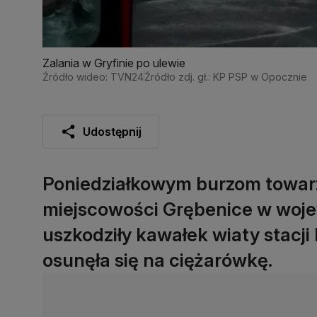
Zalania w Gryfinie po ulewie
Źródło wideo: TVN24
Źródło zdj. gł.: KP PSP w Opocznie
Udostępnij
Poniedziałkowym burzom towarz
miejscowości Grębenice w woj
uszkodziły kawałek wiaty stacji
osunęła się na ciężarówkę.