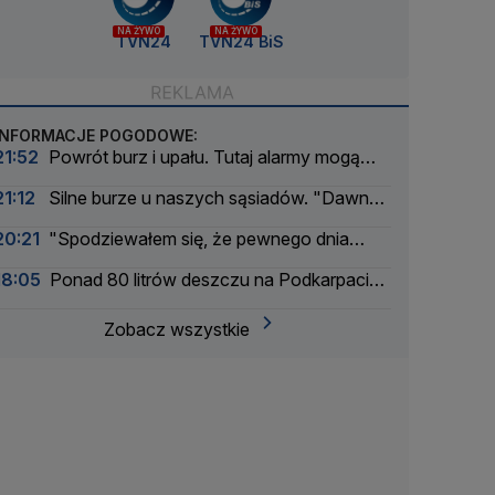
NA ŻYWO
NA ŻYWO
TVN24
TVN24 BiS
INFORMACJE POGODOWE:
21:52
Powrót burz i upału. Tutaj alarmy mogą
mieć drugi stopień
21:12
Silne burze u naszych sąsiadów. "Dawno
nie było tak intensywnego okresu"
20:21
"Spodziewałem się, że pewnego dnia
nadejdzie nasza kolej"
18:05
Ponad 80 litrów deszczu na Podkarpaciu.
Ulice Rzeszowa jak rzeki
Zobacz wszystkie