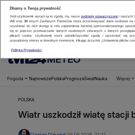
Dbamy o Twoją prywatność
Jeśli użytkownik wyrazi na to zgodę, my, nasze
podmioty stowarzyszone
i naszych
IAB oraz
30
innych Zaufanych Partnerów może przechowywać dane osobowe na ur
uzyskiwać do nich dostęp w celu zapewnienia bardziej spersonalizowanego sposo
się to poprzez przetwarzanie danych osobowych zebranych z danych przegląd
plikach cookie. Użytkownik może udzielić/wycofać zgodę i sprzeciwić się pr
uzasadniony interes w dowolnym momencie, klikając przycisk „Ustawienia plików cook
Polityka Prywatności
METEO
Pogoda
Najnowsze
Polska
Prognoza
Świat
Nauka
Więcej
POLSKA
Wiatr uszkodził wiatę stacj
Damian Dziugieł
29.06.2026, 21:41
|