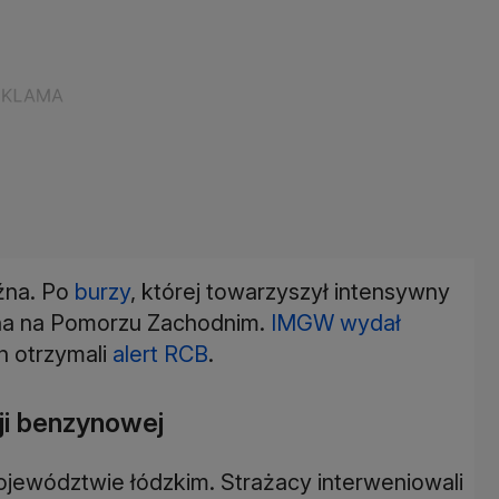
źna. Po
burzy
, której towarzyszył intensywny
fina na Pomorzu Zachodnim.
IMGW wydał
h otrzymali
alert RCB
.
cji benzynowej
ojewództwie łódzkim. Strażacy interweniowali