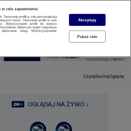
 w celu zapewnienia:
 Tworzenie profili w celu personalizacji
Akceptuję
wanych treści. Tworzenie profili w celu
ci. Wykorzystanie profili do wyboru
Rozumienie odbiorców dzięki statystyce
ulepszanie usług. Wykorzystywanie
Pokaż cele
SUBSKRYBUJ
Przejdź do
Szukaj
Zaloguj się
Menu
Czytaj
Słuchaj
Oglądaj
OGLĄDAJ NA ŻYWO