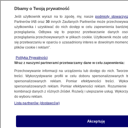
Dbamy o Twoją prywatność
Jeśli użytkownik wyrazi na to zgodę, my, nasze
podmioty stowarzys
Partnerów IAB oraz
30
innych Zaufanych Partnerów może przechowywa
METEO
użytkownika i uzyskiwać do nich dostęp w celu zapewnienia bardzi
przeglądania. Odbywa się to poprzez przetwarzanie danych os
przeglądania przechowywanych w plikach cookie. Użytkownik może udzie
POLSKA
się przetwarzaniu w oparciu o uzasadniony interes w dowolnym momencie
plików cookie i reklam”.
Gdzie jest burza? Front burzowy kroczy
Polityka Prywatności
nad Polską
Wraz z naszymi partnerami przetwarzamy dane w celu zapewnienia:
Przechowywanie informacji na urządzeniu lub dostęp do nich. Tworzeni
Oprac.
Anna Bruszewska
treści. Wykorzystywanie profili w celu doboru spersonalizowanych tr
spersonalizowanych reklam. Pomiar efektywności treści. Wyko
16.05.2026, 14:31
Aktualizacja:
16.05.2026, 17:30
spersonalizowanych reklam. Pomiar efektywności reklam. Rozumienie o
kombinacji danych z różnych źródeł. Rozwój i ulepszanie usług. Wykor
do wyboru reklam.
Posłuchaj artykułu
Czyta lektor AI
Lista partnerów (dostawców)
Akceptuję