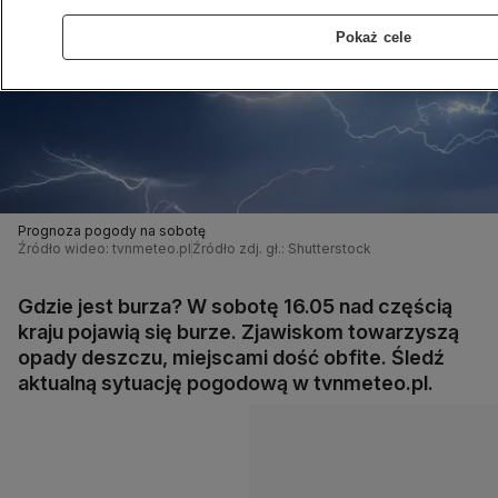
Pokaż cele
Prognoza pogody na sobotę
Źródło wideo: tvnmeteo.pl
Źródło zdj. gł.: Shutterstock
Gdzie jest burza? W sobotę 16.05 nad częścią
kraju pojawią się burze. Zjawiskom towarzyszą
opady deszczu, miejscami dość obfite. Śledź
aktualną sytuację pogodową w tvnmeteo.pl.