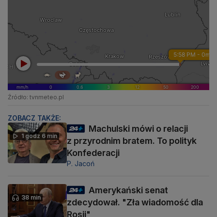
Źródło: tvnmeteo.pl
ZOBACZ TAKŻE:
Machulski mówi o relacji
1 godz 6 min
z przyrodnim bratem. To polityk
Konfederacji
P. Jacoń
Amerykański senat
38 min
zdecydował. "Zła wiadomość dla
Rosji"