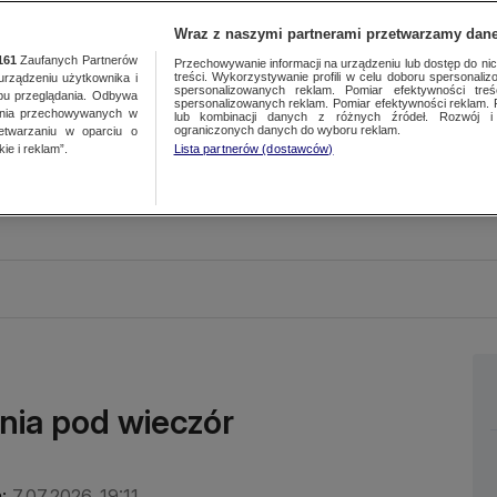
Wraz z naszymi partnerami przetwarzamy dane
161
Zaufanych Partnerów
Przechowywanie informacji na urządzeniu lub dostęp do nich.
treści. Wykorzystywanie profili w celu doboru spersonalizo
ządzeniu użytkownika i
spersonalizowanych reklam. Pomiar efektywności treś
bu przeglądania. Odbywa
spersonalizowanych reklam. Pomiar efektywności reklam. 
ania przechowywanych w
lub kombinacji danych z różnych źródeł. Rozwój i 
ograniczonych danych do wyboru reklam.
zetwarzaniu w oparciu o
ie i reklam”.
Lista partnerów (dostawców)
nia pod wieczór
:
7.07.2026, 19:11