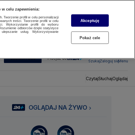
 w celu zapewnienia:
 Tworzenie profili w celu personalizacji
Akceptuję
wanych treści. Tworzenie profili w celu
ci. Wykorzystanie profili do wyboru
Rozumienie odbiorców dzięki statystyce
ulepszanie usług. Wykorzystywanie
Pokaż cele
SUBSKRYBUJ
Przejdź do
Szukaj
Zaloguj się
Menu
Czytaj
Słuchaj
Oglądaj
OGLĄDAJ NA ŻYWO