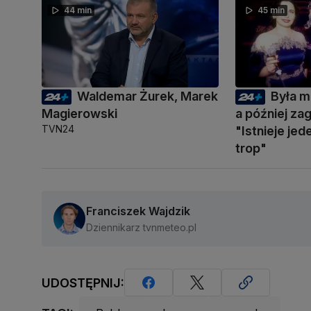
44 min
45 min
Waldemar Żurek, Marek
Była m
Magierowski
a później zag
TVN24
"Istnieje je
trop"
Franciszek Wajdzik
Dziennikarz tvnmeteo.pl
UDOSTĘPNIJ: