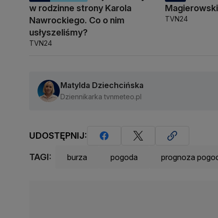
w rodzinne strony Karola
Magierowsk
TVN24
Nawrockiego. Co o nim
usłyszeliśmy?
TVN24
Matylda Dziechcińska
Dziennikarka tvnmeteo.pl
UDOSTĘPNIJ:
TAGI:
burza
pogoda
prognoza pogo