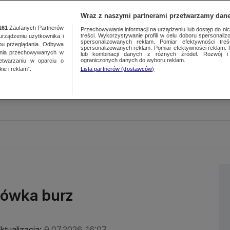
Wraz z naszymi partnerami przetwarzamy dane
161
Zaufanych Partnerów
Przechowywanie informacji na urządzeniu lub dostęp do nich.
treści. Wykorzystywanie profili w celu doboru spersonalizo
ządzeniu użytkownika i
spersonalizowanych reklam. Pomiar efektywności treś
bu przeglądania. Odbywa
spersonalizowanych reklam. Pomiar efektywności reklam. 
ania przechowywanych w
lub kombinacji danych z różnych źródeł. Rozwój i 
ograniczonych danych do wyboru reklam.
zetwarzaniu w oparciu o
ie i reklam”.
Lista partnerów (dostawców)
rówka burz
ktualizacja:
9.07.2026, 16:07