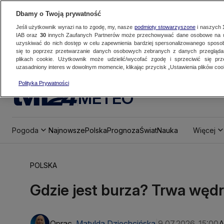
Dbamy o Twoją prywatność
Jeśli użytkownik wyrazi na to zgodę, my, nasze
podmioty stowarzyszone
i naszych
IAB oraz
30
innych Zaufanych Partnerów może przechowywać dane osobowe na ur
uzyskiwać do nich dostęp w celu zapewnienia bardziej spersonalizowanego sposo
się to poprzez przetwarzanie danych osobowych zebranych z danych przegląd
plikach cookie. Użytkownik może udzielić/wycofać zgodę i sprzeciwić się pr
uzasadniony interes w dowolnym momencie, klikając przycisk „Ustawienia plików cook
Polityka Prywatności
METEO
Pogoda
Najnowsze
Polska
Prognoza
Świat
Nauka
Więcej
POLSKA
Gdzie jest burza? Trwa węd
Oprac.
Matylda Dziechcińska
9.07.2026, 15:00
A
|