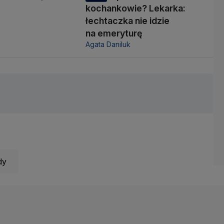
i
kochankowie? Lekarka:
łechtaczka nie idzie
na emeryturę
Agata Daniluk
dy