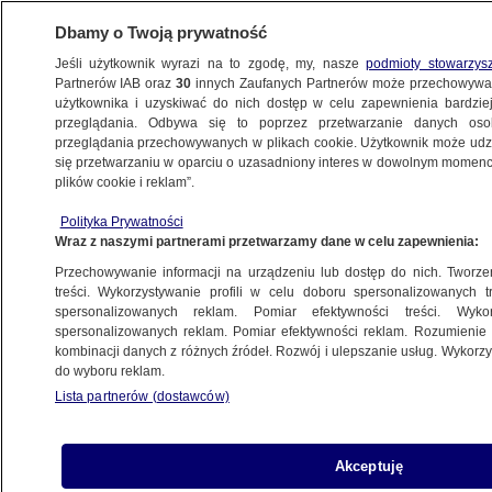
Dbamy o Twoją prywatność
Jeśli użytkownik wyrazi na to zgodę, my, nasze
podmioty stowarzys
Partnerów IAB oraz
30
innych Zaufanych Partnerów może przechowywa
METEO
użytkownika i uzyskiwać do nich dostęp w celu zapewnienia bardzi
przeglądania. Odbywa się to poprzez przetwarzanie danych os
przeglądania przechowywanych w plikach cookie. Użytkownik może udzie
POLSKA
się przetwarzaniu w oparciu o uzasadniony interes w dowolnym momencie
plików cookie i reklam”.
Dorota Gardias świętuje 20 lat pracy
Polityka Prywatności
w TVN. "A co przede mną?"
Wraz z naszymi partnerami przetwarzamy dane w celu zapewnienia:
Przechowywanie informacji na urządzeniu lub dostęp do nich. Tworzeni
15.06.2026, 13:15
treści. Wykorzystywanie profili w celu doboru spersonalizowanych tr
spersonalizowanych reklam. Pomiar efektywności treści. Wyko
Posłuchaj artykułu
spersonalizowanych reklam. Pomiar efektywności reklam. Rozumienie o
Czyta lektor AI
kombinacji danych z różnych źródeł. Rozwój i ulepszanie usług. Wykor
do wyboru reklam.
Lista partnerów (dostawców)
Akceptuję