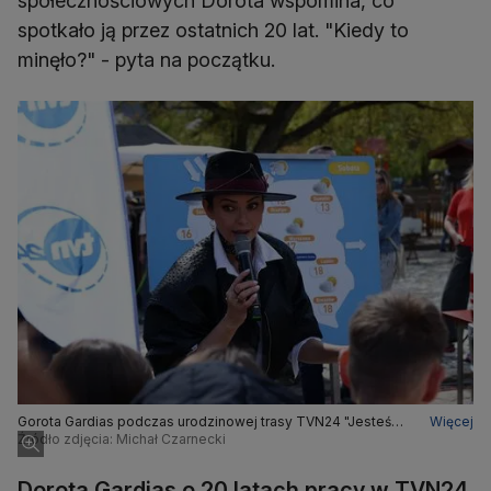
społecznościowych Dorota wspomina, co
spotkało ją przez ostatnich 20 lat. "Kiedy to
minęło?" - pyta na początku.
Gorota Gardias podczas urodzinowej trasy TVN24 "Jesteśmy
Więcej
stąd" w Kazimierzu Dolnym
Źródło zdjęcia: Michał Czarnecki
Dorota Gardias o 20 latach pracy w TVN24