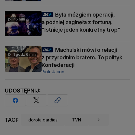
Była mózgiem operacji,
45 min
a później zaginęła z fortuną.
"Istnieje jeden konkretny trop"
Machulski mówi o relacji
1 godz 6 min
z przyrodnim bratem. To polityk
Konfederacji
Piotr Jacoń
UDOSTĘPNIJ:
TAGI:
dorota gardias
TVN