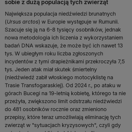
sobie z dużą populacją tych zwierząt
Największa populacja niedźwiedzi brunatnych
(
Ursus arctos
) w Europie występuje w Rumunii.
Szacuje się ją na 6-8 tysięcy osobników, jednak
nowa metodologia ich liczenia z wykorzystaniem
badań DNA wskazuje, że może być ich nawet 13
tys. W ubiegłym roku liczba zgłoszonych
incydentów z tymi drapieżnikami przekroczyła 7,5
tys. Jeden atak miał skutek śmiertelny
(niedźwiedź zabił włoskiego motocyklistę na
Trasie Transfogaraskiej). Od 2024 r., po ataku w
górach Bucegi na 19-letnią kobietę, którego ta nie
przeżyła, zwiększono limit odstrzału niedźwiedzi
do 481 osobników rocznie oraz zmieniono
przepisy, które teraz umożliwiają eliminację tych
zwierząt w "sytuacjach kryzysowych", czyli gdy