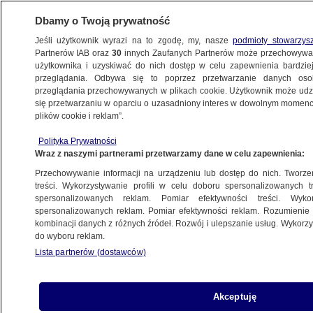
Dbamy o Twoją prywatność
Jeśli użytkownik wyrazi na to zgodę, my, nasze
podmioty stowarzys
Partnerów IAB oraz
30
innych Zaufanych Partnerów może przechowywa
METEO
użytkownika i uzyskiwać do nich dostęp w celu zapewnienia bardzi
przeglądania. Odbywa się to poprzez przetwarzanie danych os
przeglądania przechowywanych w plikach cookie. Użytkownik może udzie
POLSKA
się przetwarzaniu w oparciu o uzasadniony interes w dowolnym momencie
plików cookie i reklam”.
Ekspertka: niedźwiedź nie dąży
Polityka Prywatności
do konfrontacji
Wraz z naszymi partnerami przetwarzamy dane w celu zapewnienia:
Przechowywanie informacji na urządzeniu lub dostęp do nich. Tworzeni
Oprac.
Anna Bruszewska
treści. Wykorzystywanie profili w celu doboru spersonalizowanych tr
spersonalizowanych reklam. Pomiar efektywności treści. Wyko
25.04.2026, 08:11
spersonalizowanych reklam. Pomiar efektywności reklam. Rozumienie o
kombinacji danych z różnych źródeł. Rozwój i ulepszanie usług. Wykor
do wyboru reklam.
Posłuchaj artykułu
Czyta lektor AI
Lista partnerów (dostawców)
Akceptuję