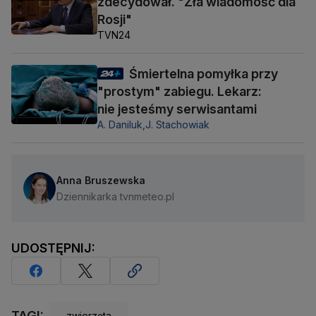
zdecydował. "Zła wiadomość dla
Rosji"
TVN24
Śmiertelna pomyłka przy
"prostym" zabiegu. Lekarz:
nie jesteśmy serwisantami
A. Daniluk,
J. Stachowiak
Anna Bruszewska
Dziennikarka tvnmeteo.pl
UDOSTĘPNIJ:
TAGI:
zwierzęta