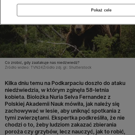
Pokaż cele
Co zrobić, gdy zaatakuje nas niedźwiedź?
Źródło wideo: TVN24
Źródło zdj. gł.: Shutterstock
Kilka dniu temu na Podkarpaciu doszło do ataku
niedźwiedzia, w którym zginęła 58-letnia
kobieta. Biolożka Nuria Selva Fernandez z
Polskiej Akademii Nauk mówiła, jak należy się
zachowywać w lesie, aby uniknąć spotkania z
tymi zwierzętami. Ekspertka podkreśliła, że nie
chodzi o to, żeby ludziom zakazać zbierania
poroża czy grzybów, lecz nauczyć, jak to robić,