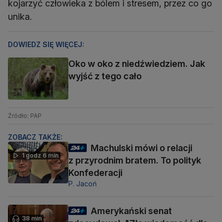
kojarzyć człowieka z bólem i stresem, przez co go
unika.
DOWIEDZ SIĘ WIĘCEJ:
Oko w oko z niedźwiedziem. Jak
wyjść z tego cało
Źródło: PAP
ZOBACZ TAKŻE:
Machulski mówi o relacji
1 godz 6 min
z przyrodnim bratem. To polityk
Konfederacji
P. Jacoń
Amerykański senat
38 min