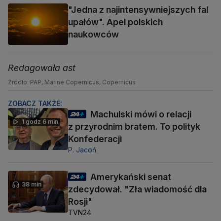
"Jedna z najintensywniejszych fal
upałów". Apel polskich
naukowców
Redagowała ast
Źródło: PAP, Marine Copernicus, Copernicus
ZOBACZ TAKŻE:
Machulski mówi o relacji
1 godz 6 min
z przyrodnim bratem. To polityk
Konfederacji
P. Jacoń
Amerykański senat
38 min
zdecydował. "Zła wiadomość dla
Rosji"
TVN24