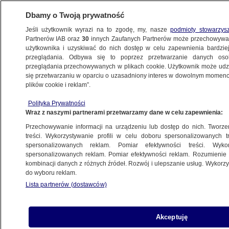
Dbamy o Twoją prywatność
METEO
Jeśli użytkownik wyrazi na to zgodę, my, nasze
podmioty stowarzys
Partnerów IAB oraz
30
innych Zaufanych Partnerów może przechowywa
użytkownika i uzyskiwać do nich dostęp w celu zapewnienia bardzi
przeglądania. Odbywa się to poprzez przetwarzanie danych os
przeglądania przechowywanych w plikach cookie. Użytkownik może udzie
NAUKA
się przetwarzaniu w oparciu o uzasadniony interes w dowolnym momencie
plików cookie i reklam”.
Oceany się gotują. Padł niechlubny rekord
Polityka Prywatności
Wraz z naszymi partnerami przetwarzamy dane w celu zapewnienia:
Anna Bruszewska
Przechowywanie informacji na urządzeniu lub dostęp do nich. Tworzeni
1.07.2026, 15:50
treści. Wykorzystywanie profili w celu doboru spersonalizowanych tr
spersonalizowanych reklam. Pomiar efektywności treści. Wyko
spersonalizowanych reklam. Pomiar efektywności reklam. Rozumienie o
Posłuchaj artykułu
kombinacji danych z różnych źródeł. Rozwój i ulepszanie usług. Wykor
Czyta lektor AI
do wyboru reklam.
Lista partnerów (dostawców)
Akceptuję