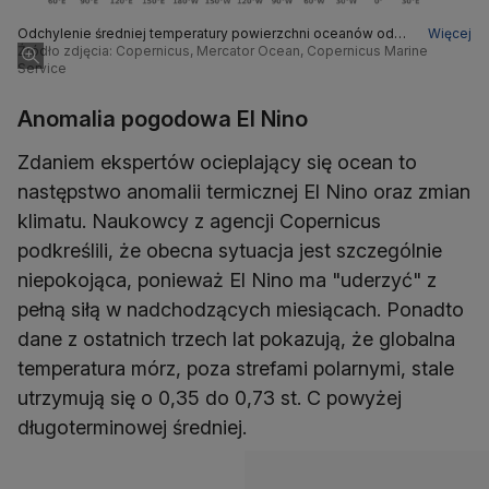
Odchylenie średniej temperatury powierzchni oceanów od
Więcej
średniej wieloletniej w czerwcu 2026 roku
Źródło zdjęcia: Copernicus, Mercator Ocean, Copernicus Marine
Service
Anomalia pogodowa El Nino
Zdaniem ekspertów ocieplający się ocean to
następstwo anomalii termicznej El Nino oraz zmian
klimatu. Naukowcy z agencji Copernicus
podkreślili, że obecna sytuacja jest szczególnie
niepokojąca, ponieważ El Nino ma "uderzyć" z
pełną siłą w nadchodzących miesiącach. Ponadto
dane z ostatnich trzech lat pokazują, że globalna
temperatura mórz, poza strefami polarnymi, stale
utrzymują się o 0,35 do 0,73 st. C powyżej
długoterminowej średniej.