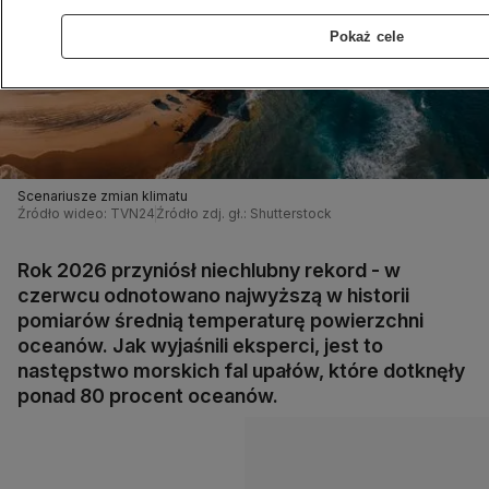
Pokaż cele
Scenariusze zmian klimatu
Źródło wideo: TVN24
Źródło zdj. gł.: Shutterstock
Rok 2026 przyniósł niechlubny rekord - w
czerwcu odnotowano najwyższą w historii
pomiarów średnią temperaturę powierzchni
oceanów. Jak wyjaśnili eksperci, jest to
następstwo morskich fal upałów, które dotknęły
ponad 80 procent oceanów.