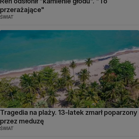
Ren odsłonił "kamienie głodu". "To
przerażające"
ŚWIAT
Tragedia na plaży. 13-latek zmarł poparzony
przez meduzę
ŚWIAT