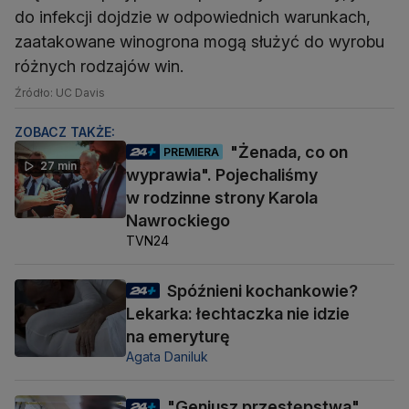
do infekcji dojdzie w odpowiednich warunkach,
zaatakowane winogrona mogą służyć do wyrobu
różnych rodzajów win.
Źródło: UC Davis
ZOBACZ TAKŻE:
"Żenada, co on
PREMIERA
27 min
wyprawia". Pojechaliśmy
w rodzinne strony Karola
Nawrockiego
TVN24
Spóźnieni kochankowie?
Lekarka: łechtaczka nie idzie
na emeryturę
Agata Daniluk
"Geniusz przestępstwa"