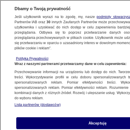
Dbamy o Twoją prywatność
Jeśli użytkownik wyrazi na to zgodę, my, nasze
podmioty stowarzys
Partnerów IAB oraz
30
innych Zaufanych Partnerów może przechowywa
METEO
użytkownika i uzyskiwać do nich dostęp w celu zapewnienia bardzi
przeglądania. Odbywa się to poprzez przetwarzanie danych os
przeglądania przechowywanych w plikach cookie. Użytkownik może udzie
NAUKA
się przetwarzaniu w oparciu o uzasadniony interes w dowolnym momencie
plików cookie i reklam”.
Ten grzyb zjada truskawki i pomidory
Polityka Prywatności
na różne sposoby. "Zachowuje się trochę
Wraz z naszymi partnerami przetwarzamy dane w celu zapewnienia:
po ludzku"
Przechowywanie informacji na urządzeniu lub dostęp do nich. Tworzeni
treści. Wykorzystywanie profili w celu doboru spersonalizowanych tr
spersonalizowanych reklam. Pomiar efektywności treści. Wyko
Agnieszka Stradecka
spersonalizowanych reklam. Pomiar efektywności reklam. Rozumienie o
21.05.2026, 14:46
kombinacji danych z różnych źródeł. Rozwój i ulepszanie usług. Wykor
do wyboru reklam.
Lista partnerów (dostawców)
Posłuchaj artykułu
Czyta lektor AI
Akceptuję