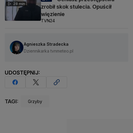
28 min
zrobił skok stulecia. Opuścił
więzienie
TVN24
Agnieszka Stradecka
Dziennikarka tvnmeteo.pl
UDOSTĘPNIJ:
TAGI:
Grzyby