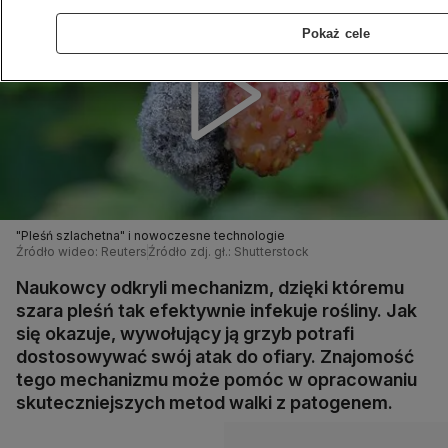
Pokaż cele
"Pleśń szlachetna" i nowoczesne technologie
Źródło wideo: Reuters
Źródło zdj. gł.: Shutterstock
Naukowcy odkryli mechanizm, dzięki któremu
szara pleśń tak efektywnie infekuje rośliny. Jak
się okazuje, wywołujący ją grzyb potrafi
dostosowywać swój atak do ofiary. Znajomość
tego mechanizmu może pomóc w opracowaniu
skuteczniejszych metod walki z patogenem.