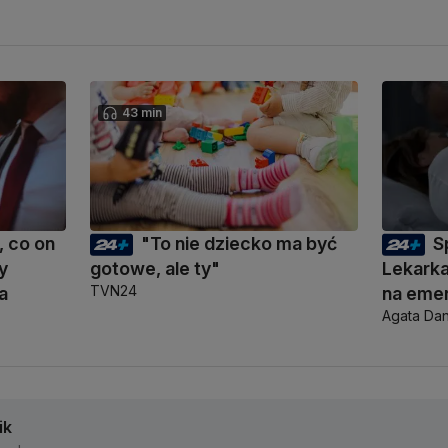
43 min
 co on
"To nie dziecko ma być
S
y
gotowe, ale ty"
Lekarka
TVN24
a
na eme
Agata Dan
ik