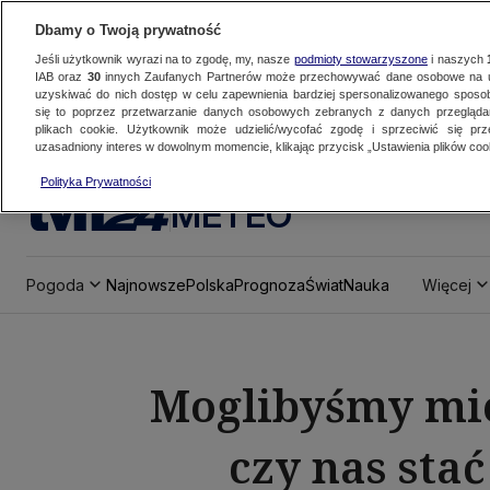
Dbamy o Twoją prywatność
Jeśli użytkownik wyrazi na to zgodę, my, nasze
podmioty stowarzyszone
i naszych
IAB oraz
30
innych Zaufanych Partnerów może przechowywać dane osobowe na ur
uzyskiwać do nich dostęp w celu zapewnienia bardziej spersonalizowanego sposo
się to poprzez przetwarzanie danych osobowych zebranych z danych przegląd
plikach cookie. Użytkownik może udzielić/wycofać zgodę i sprzeciwić się pr
uzasadniony interes w dowolnym momencie, klikając przycisk „Ustawienia plików cook
Polityka Prywatności
METEO
Pogoda
Najnowsze
Polska
Prognoza
Świat
Nauka
Więcej
Moglibyśmy mie
czy nas sta