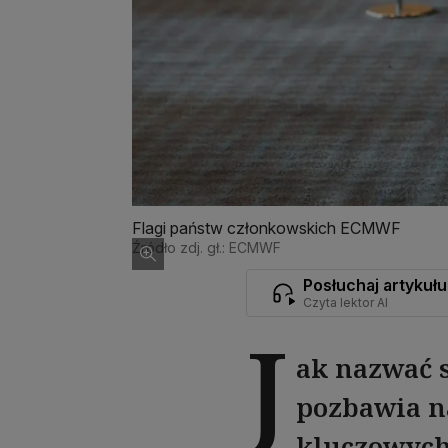
Flagi państw członkowskich ECMWF
Źródło zdj. gł.: ECMWF
Posłuchaj artykułu
Czyta lektor AI
J
ak nazwać s
pozbawia n
kluczowych