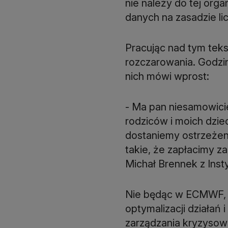
nie należy do tej orga
danych na zasadzie lic
Pracując nad tym tek
rozczarowania. Godzi
nich mówi wprost:
- Ma pan niesamowici
rodziców i moich dzie
dostaniemy ostrzeżeni
takie, że zapłacimy z
Michał Brennek z Inst
Nie będąc w ECMWF, t
optymalizacji działań
zarządzania kryzysowe