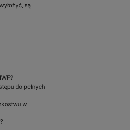
 wyłożyć, są
CMWF?
stępu do pełnych
łonkostwu w
i?