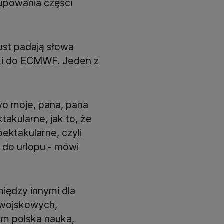
kupowania części
ust padają słowa
ski do ECMWF. Jeden z
o moje, pana, pana
akularne, jak to, że
ektakularne, czyli
 do urlopu - mówi
iędzy innymi dla
i wojskowych,
ym polska nauka,