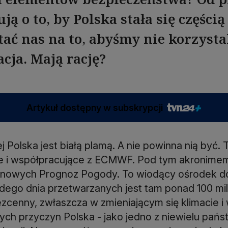
ą o to, by Polska stała się częśc
tać nas na to, abyśmy nie korzystal
acja. Mają rację?
Artykuł dostępny w subskrypcji
ej Polska jest białą plamą. A nie powinna nią być
 i współpracujące z ECMWF. Pod tym akronimem 
inowych Prognoz Pogody. To wiodący ośrodek do
dego dnia przetwarzanych jest tam ponad 100 mil
ezcenny, zwłaszcza w zmieniającym się klimacie i
ch przyczyn Polska - jako jedno z niewielu państw