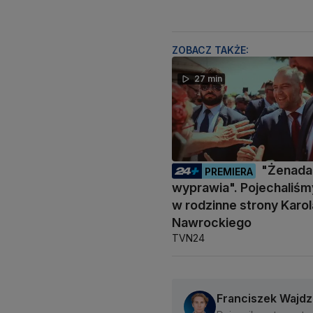
ZOBACZ TAKŻE:
27 min
"Żenada,
PREMIERA
wyprawia". Pojechaliśm
w rodzinne strony Karol
Nawrockiego
TVN24
Franciszek Wajdz