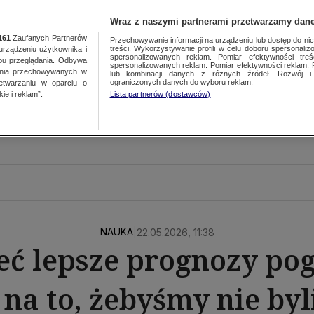
Wraz z naszymi partnerami przetwarzamy dane
161
Zaufanych Partnerów
Przechowywanie informacji na urządzeniu lub dostęp do nich.
treści. Wykorzystywanie profili w celu doboru spersonalizo
ządzeniu użytkownika i
spersonalizowanych reklam. Pomiar efektywności treś
bu przeglądania. Odbywa
spersonalizowanych reklam. Pomiar efektywności reklam. 
ania przechowywanych w
lub kombinacji danych z różnych źródeł. Rozwój i 
ograniczonych danych do wyboru reklam.
zetwarzaniu w oparciu o
ie i reklam”.
Lista partnerów (dostawców)
NAUKA
|
22.05.2026, 11:38
ć lepsze prognozy pog
ć na to, żebyśmy nie b