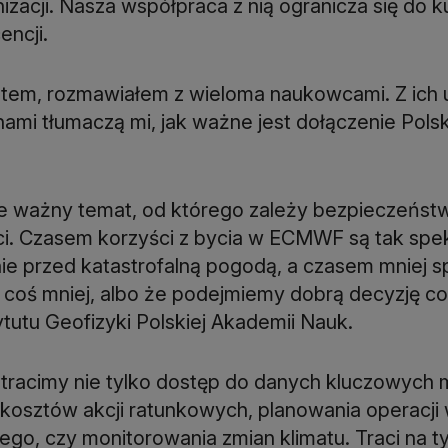
nizacji. Nasza współpraca z nią ogranicza się do 
encji.
stem, rozmawiałem z wieloma naukowcami. Z ich 
nami tłumaczą mi, jak ważne jest dołączenie Pol
e ważny temat, od którego zależy bezpieczeństw
ci. Czasem korzyści z bycia w ECMWF są tak spekt
e przed katastrofalną pogodą, a czasem mniej sp
a coś mniej, albo że podejmiemy dobrą decyzję co
ytutu Geofizyki Polskiej Akademii Nauk.
racimy nie tylko dostęp do danych kluczowych m
 i kosztów akcji ratunkowych, planowania operacj
go, czy monitorowania zmian klimatu. Traci na t