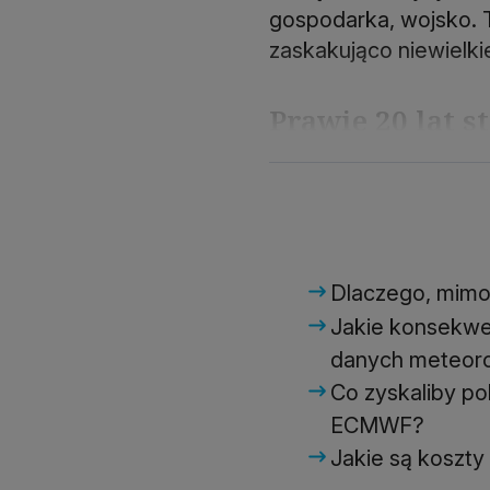
gospodarka, wojsko. T
zaskakująco niewielki
Prawie 20 lat s
Dlaczego, mimo
Jakie konsekwe
danych meteoro
Co zyskaliby po
ECMWF?
Jakie są koszty