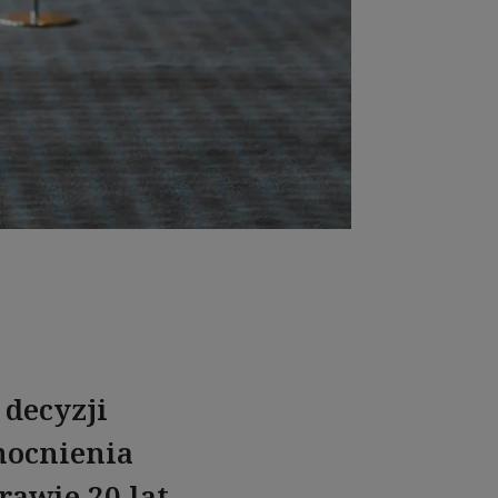
 decyzji
mocnienia
awie 20 lat