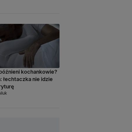
późnieni kochankowie?
: łechtaczka nie idzie
ryturę
iluk