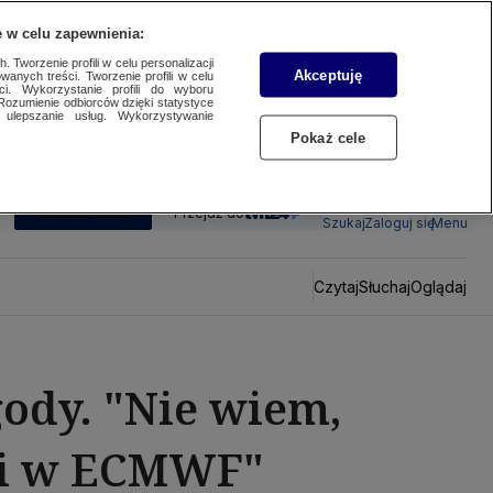
 w celu zapewnienia:
 Tworzenie profili w celu personalizacji
Akceptuję
wanych treści. Tworzenie profili w celu
ci. Wykorzystanie profili do wyboru
Rozumienie odbiorców dzięki statystyce
ulepszanie usług. Wykorzystywanie
Pokaż cele
SUBSKRYBUJ
Przejdź do
Szukaj
Zaloguj się
Menu
Czytaj
Słuchaj
Oglądaj
ody. "Nie wiem,
yli w ECMWF"