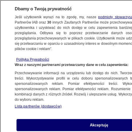
Dbamy o Twoją prywatność
Jeśli użytkownik wyrazi na to zgodę, my, nasze
podmioty stowarzys
Partnerów IAB oraz
30
innych Zaufanych Partnerów może przechowywa
użytkownika i uzyskiwać do nich dostęp w celu zapewnienia bardzi
przeglądania. Odbywa się to poprzez przetwarzanie danych os
przeglądania przechowywanych w plikach cookie. Użytkownik może udzie
TRÓJMIASTO
się przetwarzaniu w oparciu o uzasadniony interes w dowolnym momencie
plików cookie i reklam”.
Zakłócenia GPS nad Bałtykiem
Polityka Prywatności
i na Pomorzu. "Powtarzalne schematy"
Wraz z naszymi partnerami przetwarzamy dane w celu zapewnienia:
Przechowywanie informacji na urządzeniu lub dostęp do nich. Tworzeni
Oprac.
Natalia Grzybowska
treści. Wykorzystywanie profili w celu doboru spersonalizowanych tr
spersonalizowanych reklam. Pomiar efektywności treści. Wyko
14.05.2026, 09:40
spersonalizowanych reklam. Pomiar efektywności reklam. Rozumienie o
kombinacji danych z różnych źródeł. Rozwój i ulepszanie usług. Wykor
do wyboru reklam.
Posłuchaj artykułu
Czyta lektor AI
Lista partnerów (dostawców)
Akceptuję