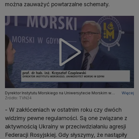
można zauważyć powtarzalne schematy.
Dyrektor Instytutu Morskiego na Uniwersytecie Morskim w
Więcej
Gdyni o zakłóceniach sygnału GPS
Źródło: TVN24
- W zakłóceniach w ostatnim roku czy dwóch
widzimy pewne regularności. Są one związane z
aktywnością Ukrainy w przeciwdziałaniu agresji
Federacji Rosyjskiej. Gdy słyszymy, że nastąpiły