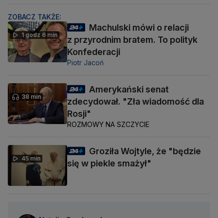
ZOBACZ TAKŻE:
Machulski mówi o relacji
1 godz 6 min
z przyrodnim bratem. To polityk
Konfederacji
Piotr Jacoń
Amerykański senat
38 min
zdecydował. "Zła wiadomość dla
Rosji"
ROZMOWY NA SZCZYCIE
Groziła Wojtyle, że "będzie
45 min
się w piekle smażył"