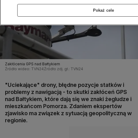
Pokaż cele
Zakłócenia GPS nad Bałtykiem
Źródło wideo: TVN24
Źródło zdj. gł.: TVN24
"Uciekające" drony, błędne pozycje statków i
problemy z nawigacją - to skutki zakłóceń GPS
nad Bałtykiem, które dają się we znaki żegludze i
mieszkańcom Pomorza. Zdaniem ekspertów
zjawisko ma związek z sytuacją geopolityczną w
regionie.