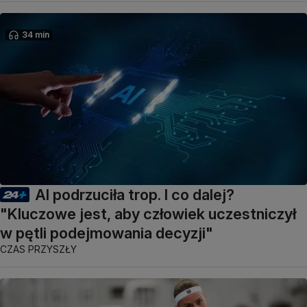
34 min
AI podrzuciła trop. I co dalej?
"Kluczowe jest, aby człowiek uczestniczył
w pętli podejmowania decyzji"
CZAS PRZYSZŁY