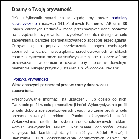
Dbamy o Twoją prywatność
SUBSKRYBUJ
Jeśli użytkownik wyrazi na to zgodę, my, nasze
podmioty
stowarzyszone
i naszych
161
Zaufanych Partnerów IAB oraz
30
TRÓJMIASTO
innych Zaufanych Partnerów może przechowywać dane osobowe
na urządzeniu użytkownika i uzyskiwać do nich dostęp w celu
Zabójstwo 75-letniego taksówkarza
zapewnienia bardziej spersonalizowanego sposobu przeglądania.
na leśnym parkingu. Zatrzymany 27-latek
Odbywa się to poprzez przetwarzanie danych osobowych
zebranych z danych przeglądania przechowywanych w plikach
cookie. Użytkownik może udzielić/wycofać zgodę i sprzeciwić się
Oprac.
Natalia Grzybowska
przetwarzaniu w oparciu o uzasadniony interes w dowolnym
momencie, klikając przycisk „Ustawienia plików cookie i reklam”.
13.06.2026, 12:51
Aktualizacja:
14.06.2026, 14:25
Polityka Prywatności
Wraz z naszymi partnerami przetwarzamy dane w celu
Posłuchaj artykułu
zapewnienia:
Czyta lektor AI
Przechowywanie informacji na urządzeniu lub dostęp do nich.
Tworzenie profili w celu personalizacji treści. Wykorzystywanie profili
w celu doboru spersonalizowanych treści. Tworzenie profili w celu
spersonalizowanych reklam. Pomiar efektywności treści.
Wykorzystanie profili do wyboru spersonalizowanych reklam.
Pomiar efektywności reklam. Rozumienie odbiorców dzięki
statystyce lub kombinacji danych z różnych źródeł. Rozwój i
ulepszanie usług. Wykorzystywanie ograniczonych danych do