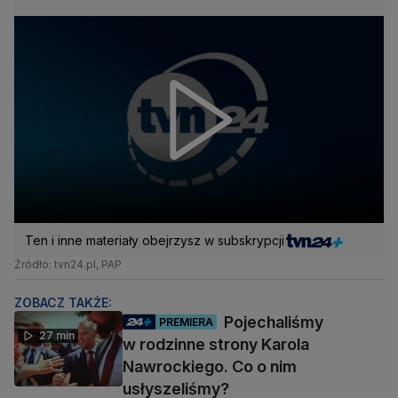
Ten i inne materiały obejrzysz w subskrypcji
Źródło: tvn24.pl, PAP
ZOBACZ TAKŻE:
Pojechaliśmy
PREMIERA
27 min
w rodzinne strony Karola
Nawrockiego. Co o nim
usłyszeliśmy?