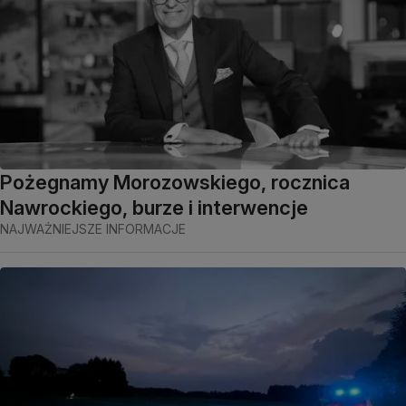
Pożegnamy Morozowskiego, rocznica
Nawrockiego, burze i interwencje
NAJWAŻNIEJSZE INFORMACJE