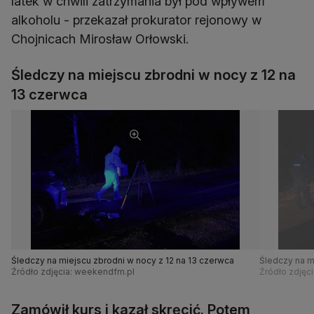
latek w chwili zatrzymania był pod wpływem
alkoholu - przekazał prokurator rejonowy w
Chojnicach Mirosław Orłowski.
Śledczy na miejscu zbrodni w nocy z 12 na
13 czerwca
Śledczy na miejscu zbrodni w nocy z 12 na 13 czerwca
Śledczy na m
Źródło zdjęcia: weekendfm.pl
Źródło zdjęc
Zamówił kurs i kazał skręcić. Potem