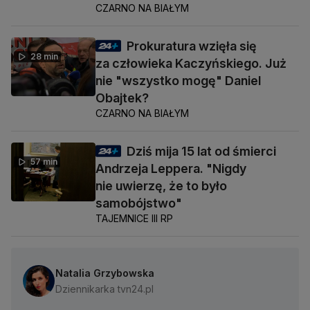
CZARNO NA BIAŁYM
Prokuratura wzięła się
28 min
za człowieka Kaczyńskiego. Już
nie "wszystko mogę" Daniel
Obajtek?
CZARNO NA BIAŁYM
Dziś mija 15 lat od śmierci
57 min
Andrzeja Leppera. "Nigdy
nie uwierzę, że to było
samobójstwo"
TAJEMNICE III RP
Natalia Grzybowska
Dziennikarka tvn24.pl