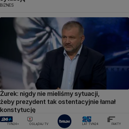
BIZNES
Żurek: nigdy nie mieliśmy sytuacji,
żeby prezydent tak ostentacyjnie łamał
konstytucję
POLSKA
TVN24+
OGLĄDAJ TV
LAT TVN24
FAKTY