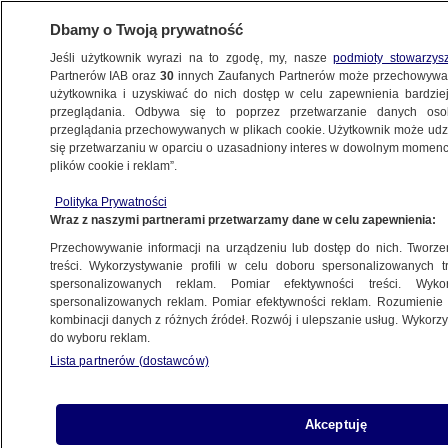
Dbamy o Twoją prywatność
Jeśli użytkownik wyrazi na to zgodę, my, nasze
podmioty stowarzys
Partnerów IAB oraz
30
innych Zaufanych Partnerów może przechowywa
użytkownika i uzyskiwać do nich dostęp w celu zapewnienia bardzi
przeglądania. Odbywa się to poprzez przetwarzanie danych os
przeglądania przechowywanych w plikach cookie. Użytkownik może udzie
TRÓJMIASTO
się przetwarzaniu w oparciu o uzasadniony interes w dowolnym momencie
plików cookie i reklam”.
Katastrofa na S7 w Borkowie. Kluczowa
Polityka Prywatności
opinia wciąż nie wpłynęła
Wraz z naszymi partnerami przetwarzamy dane w celu zapewnienia:
Przechowywanie informacji na urządzeniu lub dostęp do nich. Tworzeni
7.07.2026, 12:42
treści. Wykorzystywanie profili w celu doboru spersonalizowanych tr
spersonalizowanych reklam. Pomiar efektywności treści. Wyko
Posłuchaj artykułu
spersonalizowanych reklam. Pomiar efektywności reklam. Rozumienie o
Czyta lektor AI
kombinacji danych z różnych źródeł. Rozwój i ulepszanie usług. Wykor
do wyboru reklam.
Lista partnerów (dostawców)
Akceptuję