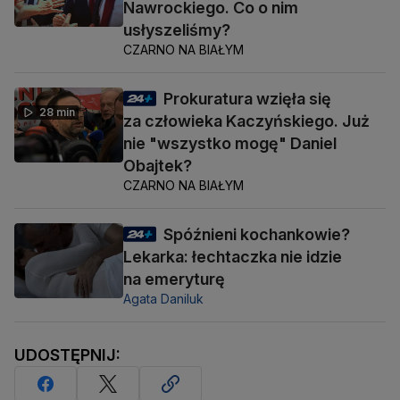
Nawrockiego. Co o nim
usłyszeliśmy?
CZARNO NA BIAŁYM
Prokuratura wzięła się
28 min
za człowieka Kaczyńskiego. Już
nie "wszystko mogę" Daniel
Obajtek?
CZARNO NA BIAŁYM
Spóźnieni kochankowie?
Lekarka: łechtaczka nie idzie
na emeryturę
Agata Daniluk
UDOSTĘPNIJ: