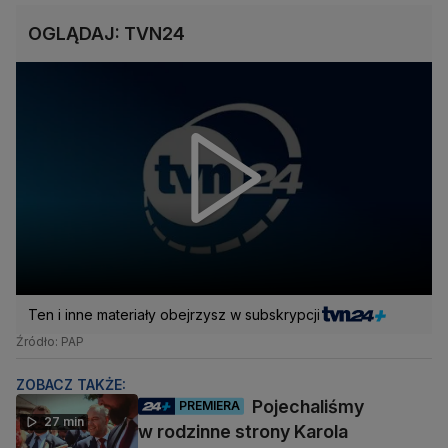
OGLĄDAJ: TVN24
Ten i inne materiały obejrzysz w subskrypcji
Źródło: PAP
ZOBACZ TAKŻE:
Pojechaliśmy
PREMIERA
27 min
w rodzinne strony Karola