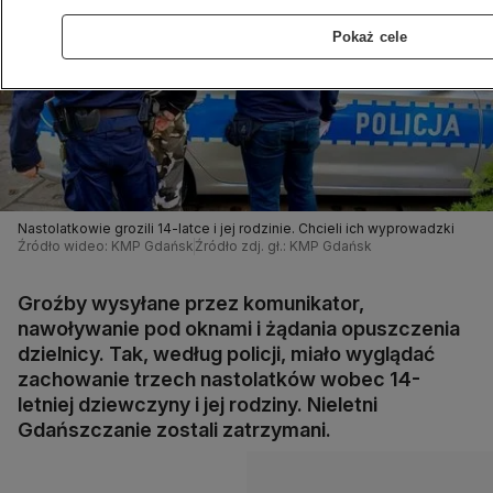
Pokaż cele
Nastolatkowie grozili 14-latce i jej rodzinie. Chcieli ich wyprowadzki
Źródło wideo: KMP Gdańsk
Źródło zdj. gł.: KMP Gdańsk
Groźby wysyłane przez komunikator,
nawoływanie pod oknami i żądania opuszczenia
dzielnicy. Tak, według policji, miało wyglądać
zachowanie trzech nastolatków wobec 14-
letniej dziewczyny i jej rodziny. Nieletni
Gdańszczanie zostali zatrzymani.