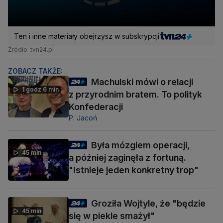
Ten i inne materiały obejrzysz w subskrypcji
Źródło: tvn24.pl
ZOBACZ TAKŻE:
Machulski mówi o relacji
1 godz 6 min
z przyrodnim bratem. To polityk
Konfederacji
P. Jacoń
Była mózgiem operacji,
45 min
a później zaginęła z fortuną.
"Istnieje jeden konkretny trop"
Groziła Wojtyle, że "będzie
45 min
się w piekle smażył"