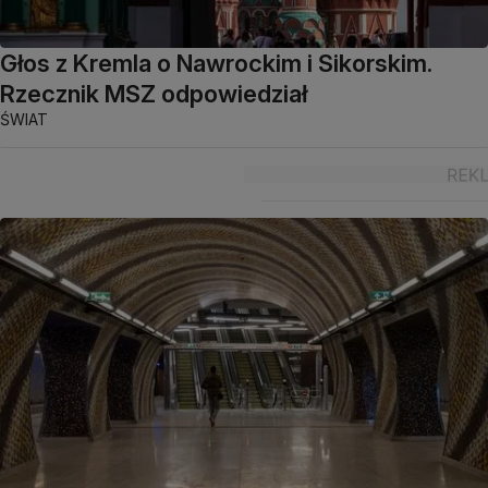
Głos z Kremla o Nawrockim i Sikorskim.
Rzecznik MSZ odpowiedział
ŚWIAT