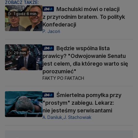
ZOBACZ TAKŻE:
Machulski mówi o relacji
1 godz 6 min
z przyrodnim bratem. To polityk
Konfederacji
P. Jacoń
Będzie wspólna lista
29 min
prawicy? "Odwojowanie Senatu
jest celem, dla którego warto się
porozumieć"
FAKTY PO FAKTACH
Śmiertelna pomyłka przy
"prostym" zabiegu. Lekarz:
nie jesteśmy serwisantami
A. Daniluk,
J. Stachowiak