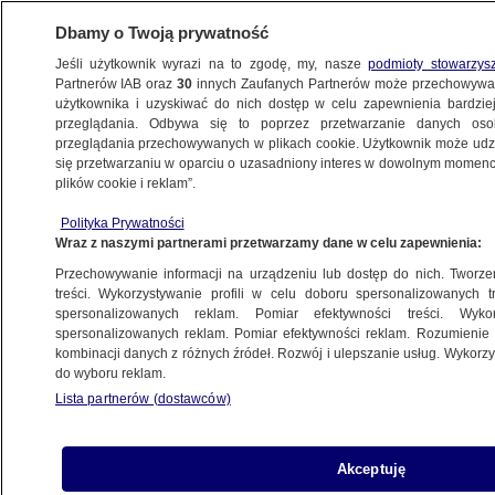
Dbamy o Twoją prywatność
Jeśli użytkownik wyrazi na to zgodę, my, nasze
podmioty stowarzys
Partnerów IAB oraz
30
innych Zaufanych Partnerów może przechowywa
użytkownika i uzyskiwać do nich dostęp w celu zapewnienia bardzi
przeglądania. Odbywa się to poprzez przetwarzanie danych os
przeglądania przechowywanych w plikach cookie. Użytkownik może udzie
TRÓJMIASTO
się przetwarzaniu w oparciu o uzasadniony interes w dowolnym momencie
plików cookie i reklam”.
Wiceszef MSWiA: są pewne ustalenia ws.
Polityka Prywatności
alarmu w mieszkaniu mamy prezydenta
Wraz z naszymi partnerami przetwarzamy dane w celu zapewnienia:
Przechowywanie informacji na urządzeniu lub dostęp do nich. Tworzeni
Oprac.
Natalia Grzybowska
treści. Wykorzystywanie profili w celu doboru spersonalizowanych tr
spersonalizowanych reklam. Pomiar efektywności treści. Wyko
3.06.2026, 09:44
spersonalizowanych reklam. Pomiar efektywności reklam. Rozumienie o
kombinacji danych z różnych źródeł. Rozwój i ulepszanie usług. Wykor
do wyboru reklam.
Posłuchaj artykułu
Czyta lektor AI
Lista partnerów (dostawców)
Akceptuję