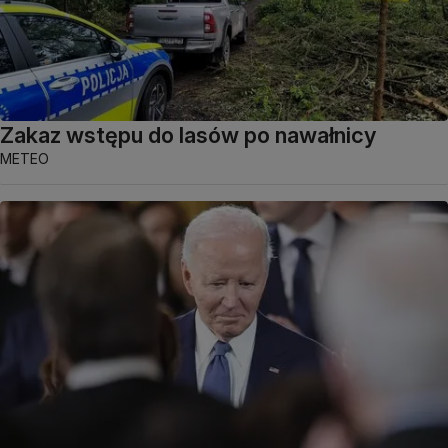
Zakaz wstępu do lasów po nawałnicy
METEO