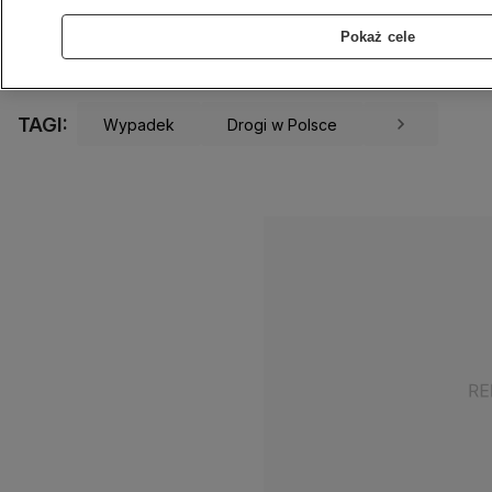
24.03.2024
1 min
Źródło:
KPP Bytów
Pokaż cele
Udostępnij
TAGI:
Wypadek
Drogi w Polsce