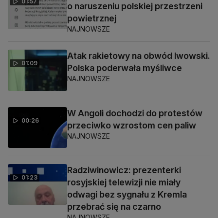
01:57
o naruszeniu polskiej przestrzeni
powietrznej
NAJNOWSZE
Atak rakietowy na obwód lwowski.
01:09
Polska poderwała myśliwce
NAJNOWSZE
W Angoli dochodzi do protestów
00:26
przeciwko wzrostom cen paliw
NAJNOWSZE
Radziwinowicz: prezenterki
01:23
rosyjskiej telewizji nie miały
odwagi bez sygnału z Kremla
przebrać się na czarno
NAJNOWSZE