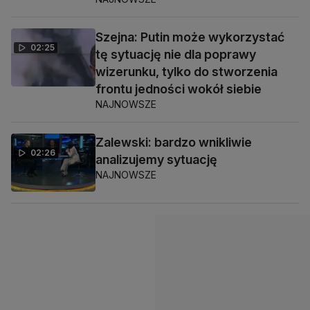
Szejna: Putin może wykorzystać
02:25
tę sytuację nie dla poprawy
wizerunku, tylko do stworzenia
frontu jedności wokół siebie
NAJNOWSZE
Zalewski: bardzo wnikliwie
02:26
analizujemy sytuację
NAJNOWSZE