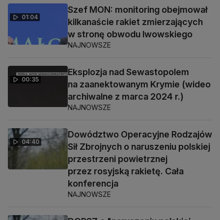
Szef MON: monitoring obejmował
01:04
kilkanaście rakiet zmierzających
w stronę obwodu lwowskiego
NAJNOWSZE
Eksplozja nad Sewastopolem
00:35
na zaanektowanym Krymie (wideo
archiwalne z marca 2024 r.)
NAJNOWSZE
Dowództwo Operacyjne Rodzajów
04:40
Sił Zbrojnych o naruszeniu polskiej
przestrzeni powietrznej
przez rosyjską rakietę. Cała
konferencja
NAJNOWSZE