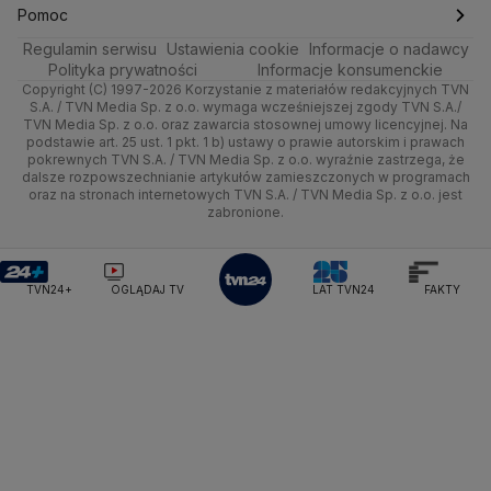
Ciekawostki
Wrocław
Dla firm
Najnowsze
Skoki Narciarskie
Świat
Gorące Tematy
TVN
Pomoc
Ministerstwo Rolnictwa
Regulamin serwisu
Quizy
Ustawienia cookie
Informacje o nadawcy
Ministerstwo Rozwoju i Technologii
Kielce
Handel
Polska
Sporty zimowe
Polityka
Wyślij zgłoszenie
Dzień Dobry TVN
Centrum pomocy
Polityka prywatności
Informacje konsumenckie
Ministerstwo Sportu i Turystyki
Copyright (C) 1997-2026 Korzystanie z materiałów redakcyjnych TVN
Tematy
Kujawsko-pomorskie
Ze świata
Prognoza
Lekkoatletyka
Zdrowie
Uwaga TVN
Ministerstwo Cyfryzacji
Test zgodności
S.A. / TVN Media Sp. z o.o. wymaga wcześniejszej zgody TVN S.A./
TVN Media Sp. z o.o. oraz zawarcia stosownej umowy licencyjnej. Na
Ministerstwo Edukacji Narodowej
Lublin
podstawie art. 25 ust. 1 pkt. 1 b) ustawy o prawie autorskim i prawach
Tech
Świat
Siatkówka
Tech
HGTV
Oglądaj na TV
Ministerstwo Finansów
pokrewnych TVN S.A. / TVN Media Sp. z o.o. wyraźnie zastrzega, że
dalsze rozpowszechnianie artykułów zamieszczonych w programach
Ministerstwo Klimatu i Środowiska
Lubuskie
Moto
Nauka
F1
Nauka
TVN Turbo
Zrealizuj voucher
oraz na stronach internetowych TVN S.A. / TVN Media Sp. z o.o. jest
Ministerstwo Nauki i Szkolnictwa Wyższego
zabronione.
Olsztyn
Dla seniora
Ciekawostki
Ministerstwo Sprawiedliwości
Rozrywka
TVN Style
Ministerstwo Rodziny, Pracy i Polityki Społecznej
Opole
Turystyka
Podróże
TVN7
Ministerstwo Spraw Zagranicznych
Moskwa
TVN24+
OGLĄDAJ TV
LAT TVN24
FAKTY
Naczelny Sąd Administracyjny
Rzeszów
Smog
TTV
Najwyższa Izba Kontroli
Szczecin
Narodowe Centrum Badań i Rozwoju
Narodowy Bank Polski
Narodowy Fundusz Zdrowia
Białystok
NASA
NATO
Niemcy
Nord Stream 2
Nowa Lewica
Ordo Iuris
Organizacja Narodów Zjednoczonych
Orlen
Parlament Europejski