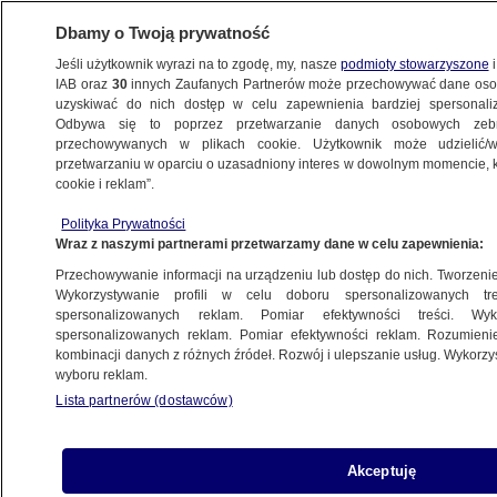
Dbamy o Twoją prywatność
Jeśli użytkownik wyrazi na to zgodę, my, nasze
podmioty stowarzyszone
i
IAB oraz
30
innych Zaufanych Partnerów może przechowywać dane osob
uzyskiwać do nich dostęp w celu zapewnienia bardziej spersonal
Odbywa się to poprzez przetwarzanie danych osobowych zeb
przechowywanych w plikach cookie. Użytkownik może udzielić/w
przetwarzaniu w oparciu o uzasadniony interes w dowolnym momencie, kl
cookie i reklam”.
Polityka Prywatności
Wraz z naszymi partnerami przetwarzamy dane w celu zapewnienia:
Przechowywanie informacji na urządzeniu lub dostęp do nich. Tworzenie pr
Wykorzystywanie profili w celu doboru spersonalizowanych tre
spersonalizowanych reklam. Pomiar efektywności treści. Wyk
spersonalizowanych reklam. Pomiar efektywności reklam. Rozumienie
kombinacji danych z różnych źródeł. Rozwój i ulepszanie usług. Wykorz
wyboru reklam.
Lista partnerów (dostawców)
Czołowe zderzenie samochodów. Jedn
Akceptuję
osoba nie żyje, dwie w szpitalu