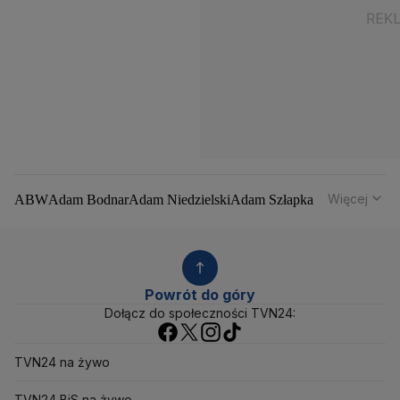
Więcej
ABW
Adam Bodnar
Adam Niedzielski
Adam Szłapka
Administracja Donalda Trumpa
Agencja Bezpieczeństwa Wewnętrznego
Agrounia
Alaksandr Łukaszenka
Aleksander Kwaśniewski
Aleksandra Dulkiewicz
Alert RCB
Powrót do góry
Ambasada USA w Polsce
Andrzej Duda
Białoruś
Dołącz do społeczności TVN24:
Bitcoin
Biuro Bezpieczeństwa Narodowego
Bliski Wschód
Bomba atomowa
Borys Budka
TVN24 na żywo
Bruksela
CBŚP
CBA
Ceny paliw
Ceny żywności
Ceny prądu
Ceny mieszkań
Chiny
Choroby zakaźne
TVN24 BiS na żywo