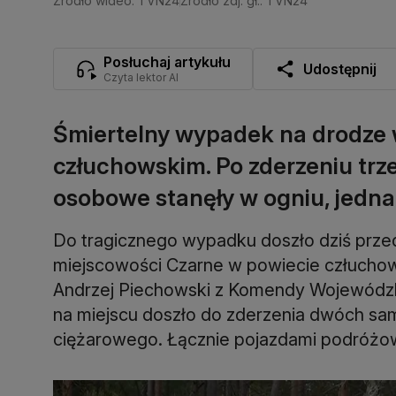
Źródło wideo: TVN24
Źródło zdj. gł.: TVN24
Posłuchaj artykułu
Udostępnij
Czyta lektor AI
Śmiertelny wypadek na drodze 
człuchowskim. Po zderzeniu t
osobowe stanęły w ogniu, jedna 
Do tragicznego wypadku doszło dziś przed
miejscowości Czarne w powiecie człuchows
Andrzej Piechowski z Komendy Wojewódzk
na miejscu doszło do zderzenia dwóch 
ciężarowego. Łącznie pojazdami podróżow