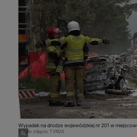
Wypadek na drodze wojewódzkiej nr 201 w miejscow
Źródło zdjęcia: TVN24