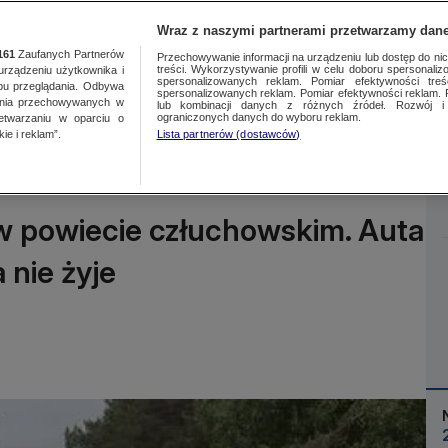
Wraz z naszymi partnerami przetwarzamy dane
161
Zaufanych Partnerów
Przechowywanie informacji na urządzeniu lub dostęp do nich.
treści. Wykorzystywanie profili w celu doboru spersonalizo
ządzeniu użytkownika i
spersonalizowanych reklam. Pomiar efektywności treś
bu przeglądania. Odbywa
spersonalizowanych reklam. Pomiar efektywności reklam. 
ania przechowywanych w
lub kombinacji danych z różnych źródeł. Rozwój i 
Więcej
ograniczonych danych do wyboru reklam.
zetwarzaniu w oparciu o
ie i reklam”.
Lista partnerów (dostawców)
w powiecie człuchowskim. Auta
 nie żyje