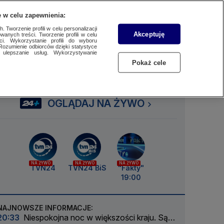
 w celu zapewnienia:
SUBSKRYBUJ
Przejdź do
Szukaj
Zaloguj się
Menu
 Tworzenie profili w celu personalizacji
Akceptuję
wanych treści. Tworzenie profili w celu
ci. Wykorzystanie profili do wyboru
Rozumienie odbiorców dzięki statystyce
ulepszanie usług. Wykorzystywanie
Czytaj
Słuchaj
Oglądaj
Pokaż cele
OGLĄDAJ NA ŻYWO
NA ŻYWO
NA ŻYWO
NA ŻYWO
TVN24
TVN24 BiS
"Fakty"
19:00
NAJNOWSZE INFORMACJE:
20:33
Niespokojna noc w większości kraju. Są