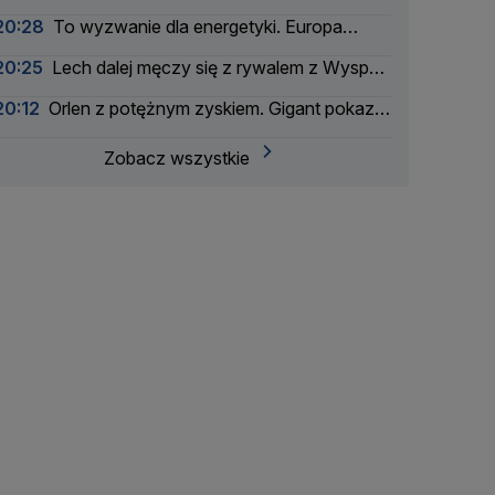
alarmy drugiego stopnia
20:28
To wyzwanie dla energetyki. Europa
szykuje się na zaćmienie Słońca
20:25
Lech dalej męczy się z rywalem z Wysp
Owczych
20:12
Orlen z potężnym zyskiem. Gigant pokazał
wyniki
Zobacz wszystkie