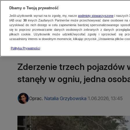
Dbamy o Twoją prywatność
Jeśli użytkownik wyrazi na to zgodę, my, nasze
podmioty stowarzyszone
i naszych
IAB oraz
30
innych Zaufanych Partnerów może przechowywać dane osobowe na ur
uzyskiwać do nich dostęp w celu zapewnienia bardziej spersonalizowanego sposo
się to poprzez przetwarzanie danych osobowych zebranych z danych przegląd
Oglądaj TVN24
Najnowsze
Fakty
Świat
Polska
Regionalne
plikach cookie. Użytkownik może udzielić/wycofać zgodę i sprzeciwić się pr
uzasadniony interes w dowolnym momencie, klikając przycisk „Ustawienia plików cook
Polityka Prywatności
CZARNE
Zderzenie trzech pojazdów 
stanęły w ogniu, jedna osoba
Oprac.
Natalia Grzybowska
1.06.2026, 13:45
|