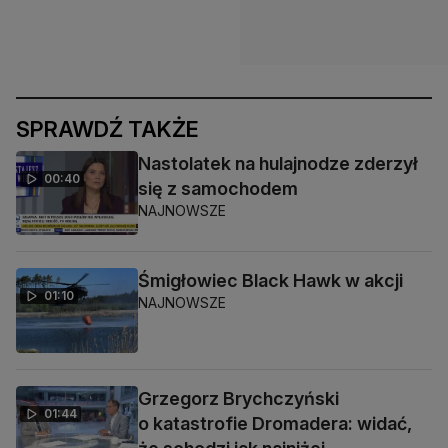
SPRAWDŹ TAKŻE
Nastolatek na hulajnodze zderzył
00:40
się z samochodem
NAJNOWSZE
Śmigłowiec Black Hawk w akcji
01:10
NAJNOWSZE
Grzegorz Brychczyński
01:44
o katastrofie Dromadera: widać,