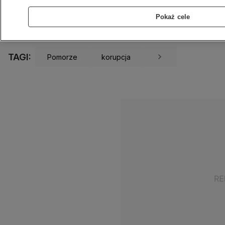
6.05.2026
1 min
Źródło:
KWP Gdańsk
Pokaż cele
Udostępnij
TAGI:
Pomorze
korupcja