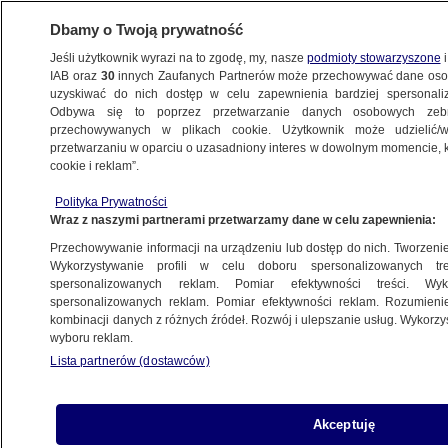
Dbamy o Twoją prywatność
Jeśli użytkownik wyrazi na to zgodę, my, nasze
podmioty stowarzyszone
i
IAB oraz
30
innych Zaufanych Partnerów może przechowywać dane osob
uzyskiwać do nich dostęp w celu zapewnienia bardziej spersonal
Odbywa się to poprzez przetwarzanie danych osobowych zeb
przechowywanych w plikach cookie. Użytkownik może udzielić/w
przetwarzaniu w oparciu o uzasadniony interes w dowolnym momencie, kl
cookie i reklam”.
Polityka Prywatności
Wraz z naszymi partnerami przetwarzamy dane w celu zapewnienia:
Przechowywanie informacji na urządzeniu lub dostęp do nich. Tworzenie pr
Wykorzystywanie profili w celu doboru spersonalizowanych tre
spersonalizowanych reklam. Pomiar efektywności treści. Wyk
spersonalizowanych reklam. Pomiar efektywności reklam. Rozumienie
kombinacji danych z różnych źródeł. Rozwój i ulepszanie usług. Wykorz
wyboru reklam.
Lista partnerów (dostawców)
10 tysięcy złotych za decyzję urzędową
Akceptuję
Zatrzymano dwie osoby