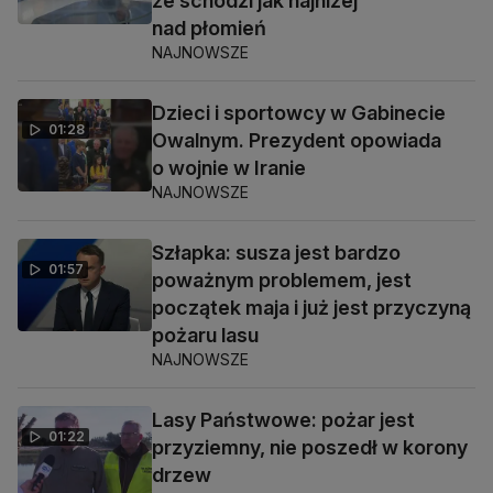
że schodzi jak najniżej
nad płomień
NAJNOWSZE
Dzieci i sportowcy w Gabinecie
01:28
Owalnym. Prezydent opowiada
o wojnie w Iranie
NAJNOWSZE
Szłapka: susza jest bardzo
01:57
poważnym problemem, jest
początek maja i już jest przyczyną
pożaru lasu
NAJNOWSZE
Lasy Państwowe: pożar jest
01:22
przyziemny, nie poszedł w korony
drzew