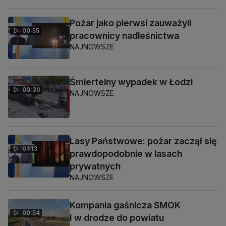
Pożar jako pierwsi zauważyli
00:55
pracownicy nadleśnictwa
NAJNOWSZE
Śmiertelny wypadek w Łodzi
00:30
NAJNOWSZE
Lasy Państwowe: pożar zaczął się
01:13
prawdopodobnie w lasach
prywatnych
NAJNOWSZE
Kompania gaśnicza SMOK
00:54
I w drodze do powiatu