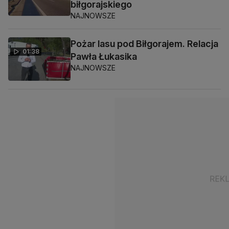
biłgorajskiego
NAJNOWSZE
Pożar lasu pod Biłgorajem. Relacja
01:38
Pawła Łukasika
NAJNOWSZE