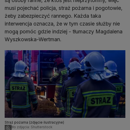
są osoby ranne, że ktoś jest nieprzytomny, więc
musi pojechać policja, straż pożarna i pogotowie,
żeby zabezpieczyć rannego. Każda taka
interwencja oznacza, że w tym czasie służby nie
mogą pomóc gdzie indziej - tłumaczy Magdalena
Wyszkowska-Wertman.
Straż pożarna (zdjęcie ilustracyjne)
Źródło zdjęcia: Shutterstock