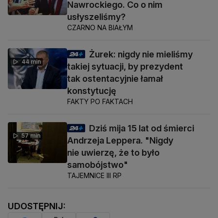
Nawrockiego. Co o nim
usłyszeliśmy?
CZARNO NA BIAŁYM
Żurek: nigdy nie mieliśmy
44 min
takiej sytuacji, by prezydent
tak ostentacyjnie łamał
konstytucję
FAKTY PO FAKTACH
Dziś mija 15 lat od śmierci
57 min
Andrzeja Leppera. "Nigdy
nie uwierzę, że to było
samobójstwo"
TAJEMNICE III RP
UDOSTĘPNIJ: