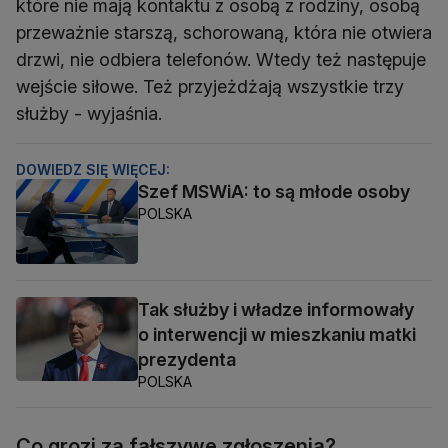
które nie mają kontaktu z osobą z rodziny, osobą
przeważnie starszą, schorowaną, która nie otwiera
drzwi, nie odbiera telefonów. Wtedy też następuje
wejście siłowe. Też przyjeżdżają wszystkie trzy
służby - wyjaśnia.
DOWIEDZ SIĘ WIĘCEJ:
Szef MSWiA: to są młode osoby
POLSKA
Tak służby i władze informowały
o interwencji w mieszkaniu matki
prezydenta
POLSKA
Co grozi za fałszywe zgłoszenia?