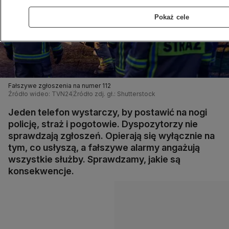
Pokaż cele
Fałszywe zgłoszenia na numer 112
Źródło wideo: TVN24
Źródło zdj. gł.: Shutterstock
Jeden telefon wystarczy, by postawić na nogi
policję, straż i pogotowie. Dyspozytorzy nie
sprawdzają zgłoszeń. Opierają się wyłącznie na
tym, co usłyszą, a fałszywe alarmy angażują
wszystkie służby. Sprawdzamy, jakie są
konsekwencje.