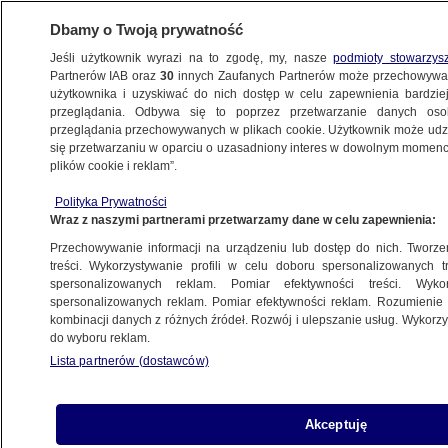
Dbamy o Twoją prywatność
Jeśli użytkownik wyrazi na to zgodę, my, nasze
podmioty stowarzys
Partnerów IAB oraz
30
innych Zaufanych Partnerów może przechowywa
użytkownika i uzyskiwać do nich dostęp w celu zapewnienia bardzi
przeglądania. Odbywa się to poprzez przetwarzanie danych os
przeglądania przechowywanych w plikach cookie. Użytkownik może udzie
SZCZECIN
się przetwarzaniu w oparciu o uzasadniony interes w dowolnym momencie
plików cookie i reklam”.
Żarty i fałszywe alarmy mogą kosztować
Polityka Prywatności
życie. Dyspozytorzy 112 mówią wprost
Wraz z naszymi partnerami przetwarzamy dane w celu zapewnienia:
Przechowywanie informacji na urządzeniu lub dostęp do nich. Tworzeni
27.05.2026, 13:29
treści. Wykorzystywanie profili w celu doboru spersonalizowanych tr
spersonalizowanych reklam. Pomiar efektywności treści. Wyko
Posłuchaj artykułu
spersonalizowanych reklam. Pomiar efektywności reklam. Rozumienie o
Czyta lektor AI
kombinacji danych z różnych źródeł. Rozwój i ulepszanie usług. Wykor
do wyboru reklam.
Lista partnerów (dostawców)
Akceptuję