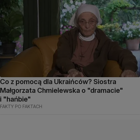
Co z pomocą dla Ukraińców? Siostra
Małgorzata Chmielewska o "dramacie"
i "hańbie"
FAKTY PO FAKTACH