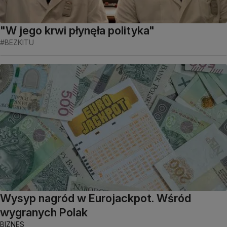
"W jego krwi płynęła polityka"
#BEZKITU
Wysyp nagród w Eurojackpot. Wśród
wygranych Polak
BIZNES