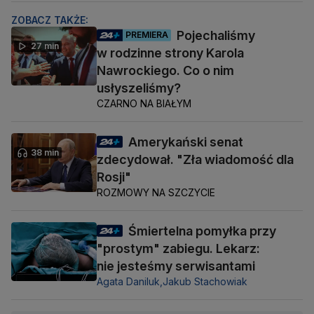
ZOBACZ TAKŻE:
Pojechaliśmy
PREMIERA
27 min
w rodzinne strony Karola
Nawrockiego. Co o nim
usłyszeliśmy?
CZARNO NA BIAŁYM
Amerykański senat
38 min
zdecydował. "Zła wiadomość dla
Rosji"
ROZMOWY NA SZCZYCIE
Śmiertelna pomyłka przy
"prostym" zabiegu. Lekarz:
nie jesteśmy serwisantami
Agata Daniluk,
Jakub Stachowiak