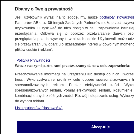
Dbamy o Twoją prywatność
Jeśli użytkownik wyrazi na to zgodę, my, nasze
podmioty stowarzys
Partnerów IAB oraz
30
innych Zaufanych Partnerów może przechowywa
użytkownika i uzyskiwać do nich dostęp w celu zapewnienia bardzi
przeglądania. Odbywa się to poprzez przetwarzanie danych os
przeglądania przechowywanych w plikach cookie. Użytkownik może udzie
SZCZECIN
się przetwarzaniu w oparciu o uzasadniony interes w dowolnym momencie
plików cookie i reklam”.
Podpalili sklep, a następnego dnia wrócili
Polityka Prywatności
i rozlali żrącą substancję
Wraz z naszymi partnerami przetwarzamy dane w celu zapewnienia:
Przechowywanie informacji na urządzeniu lub dostęp do nich. Tworzeni
Oprac.
Rafał Molenda
treści. Wykorzystywanie profili w celu doboru spersonalizowanych tr
spersonalizowanych reklam. Pomiar efektywności treści. Wyko
20.05.2026, 12:14
spersonalizowanych reklam. Pomiar efektywności reklam. Rozumienie o
kombinacji danych z różnych źródeł. Rozwój i ulepszanie usług. Wykor
do wyboru reklam.
Posłuchaj artykułu
Czyta lektor AI
Lista partnerów (dostawców)
Akceptuję