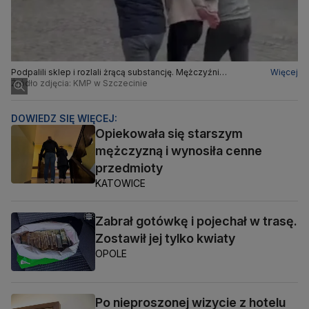
Podpalili sklep i rozlali żrącą substancję. Mężczyźni
Więcej
zatrzymani w Szczecinie
Źródło zdjęcia: KMP w Szczecinie
DOWIEDZ SIĘ WIĘCEJ:
Opiekowała się starszym
mężczyzną i wynosiła cenne
przedmioty
KATOWICE
Zabrał gotówkę i pojechał w trasę.
Zostawił jej tylko kwiaty
OPOLE
Po nieproszonej wizycie z hotelu