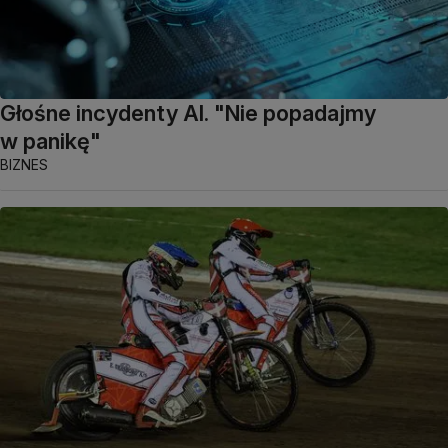
Głośne incydenty AI. "Nie popadajmy
w panikę"
BIZNES