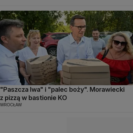
"Paszcza lwa" i "palec boży". Morawiecki
z pizzą w bastionie KO
WROCŁAW