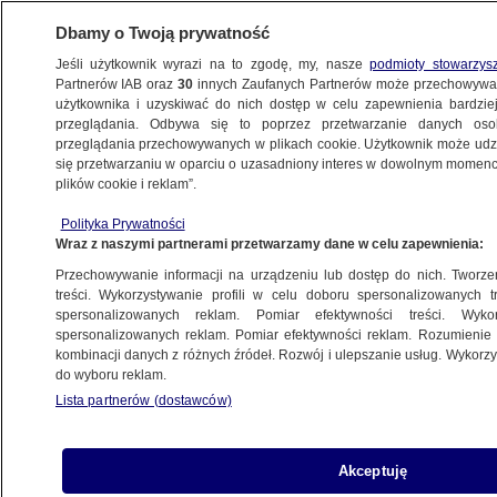
Dbamy o Twoją prywatność
Jeśli użytkownik wyrazi na to zgodę, my, nasze
podmioty stowarzys
Partnerów IAB oraz
30
innych Zaufanych Partnerów może przechowywa
użytkownika i uzyskiwać do nich dostęp w celu zapewnienia bardzi
przeglądania. Odbywa się to poprzez przetwarzanie danych os
przeglądania przechowywanych w plikach cookie. Użytkownik może udzie
SZCZECIN
się przetwarzaniu w oparciu o uzasadniony interes w dowolnym momencie
plików cookie i reklam”.
Scena jak w GTA. Policjanci wyciągnęli
Polityka Prywatności
kierowcę i powalili na trawnik. Nagranie
Wraz z naszymi partnerami przetwarzamy dane w celu zapewnienia:
z monitoringu
Przechowywanie informacji na urządzeniu lub dostęp do nich. Tworzeni
treści. Wykorzystywanie profili w celu doboru spersonalizowanych tr
spersonalizowanych reklam. Pomiar efektywności treści. Wyko
Rafał Molenda
spersonalizowanych reklam. Pomiar efektywności reklam. Rozumienie o
17.06.2026, 13:45
kombinacji danych z różnych źródeł. Rozwój i ulepszanie usług. Wykor
do wyboru reklam.
Lista partnerów (dostawców)
Posłuchaj artykułu
Czyta lektor AI
Akceptuję