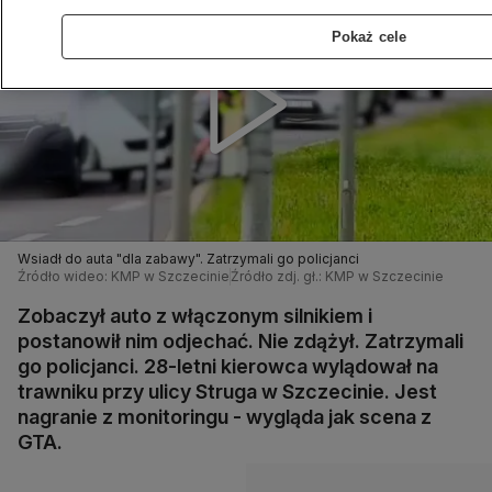
Pokaż cele
Wsiadł do auta "dla zabawy". Zatrzymali go policjanci
Źródło wideo: KMP w Szczecinie
Źródło zdj. gł.: KMP w Szczecinie
Zobaczył auto z włączonym silnikiem i
postanowił nim odjechać. Nie zdążył. Zatrzymali
go policjanci. 28-letni kierowca wylądował na
trawniku przy ulicy Struga w Szczecinie. Jest
nagranie z monitoringu - wygląda jak scena z
GTA.