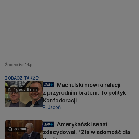
Źródło: tvn24.pl
ZOBACZ TAKŻE:
Machulski mówi o relacji
1 godz 6 min
z przyrodnim bratem. To polityk
Konfederacji
P. Jacoń
Amerykański senat
38 min
zdecydował. "Zła wiadomość dla