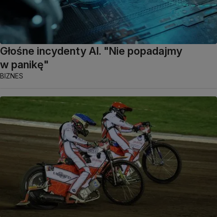
Głośne incydenty AI. "Nie popadajmy
w panikę"
BIZNES