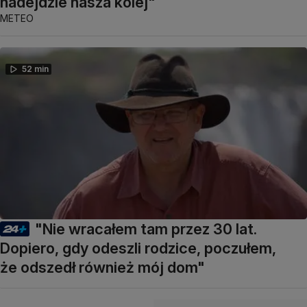
nadejdzie nasza kolej"
METEO
52 min
"Nie wracałem tam przez 30 lat.
Dopiero, gdy odeszli rodzice, poczułem,
że odszedł również mój dom"