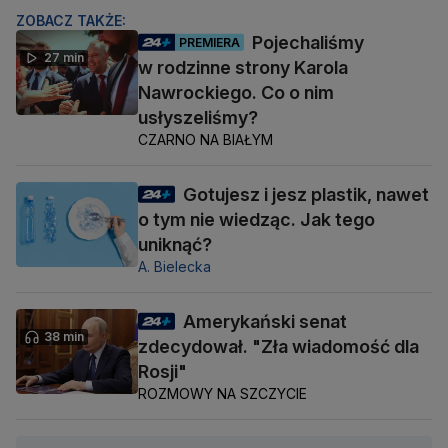
ZOBACZ TAKŻE:
Pojechaliśmy
PREMIERA
27 min
w rodzinne strony Karola
Nawrockiego. Co o nim
usłyszeliśmy?
CZARNO NA BIAŁYM
Gotujesz i jesz plastik, nawet
o tym nie wiedząc. Jak tego
uniknąć?
A. Bielecka
Amerykański senat
38 min
zdecydował. "Zła wiadomość dla
Rosji"
ROZMOWY NA SZCZYCIE