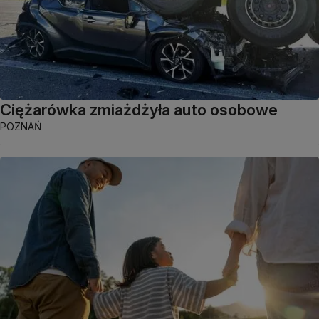
Ciężarówka zmiażdżyła auto osobowe
POZNAŃ