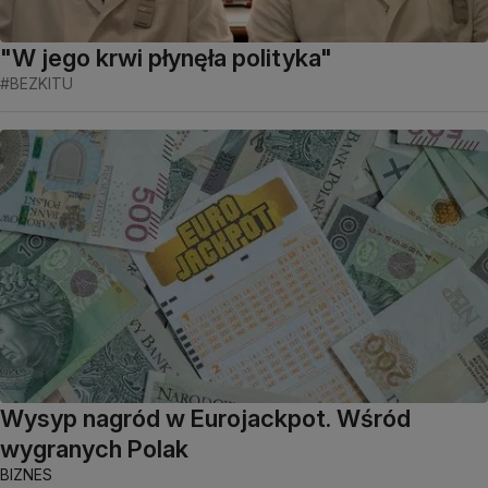
"W jego krwi płynęła polityka"
#BEZKITU
Wysyp nagród w Eurojackpot. Wśród
wygranych Polak
BIZNES