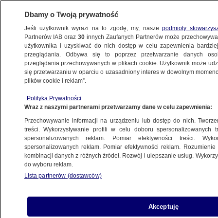
Dbamy o Twoją prywatność
Jeśli użytkownik wyrazi na to zgodę, my, nasze
podmioty stowarzys
Partnerów IAB oraz
30
innych Zaufanych Partnerów może przechowywa
użytkownika i uzyskiwać do nich dostęp w celu zapewnienia bardzi
przeglądania. Odbywa się to poprzez przetwarzanie danych os
przeglądania przechowywanych w plikach cookie. Użytkownik może udzie
SZCZECIN
się przetwarzaniu w oparciu o uzasadniony interes w dowolnym momencie
plików cookie i reklam”.
Seria zdarzeń na trasie i prawie pięć
Polityka Prywatności
godzin opóźnienia "Podhalanina"
Wraz z naszymi partnerami przetwarzamy dane w celu zapewnienia:
Przechowywanie informacji na urządzeniu lub dostęp do nich. Tworzeni
Oprac.
Natalia Grzybowska
treści. Wykorzystywanie profili w celu doboru spersonalizowanych tr
spersonalizowanych reklam. Pomiar efektywności treści. Wyko
4.06.2026, 12:12
spersonalizowanych reklam. Pomiar efektywności reklam. Rozumienie o
kombinacji danych z różnych źródeł. Rozwój i ulepszanie usług. Wykor
do wyboru reklam.
Posłuchaj artykułu
Czyta lektor AI
Lista partnerów (dostawców)
Akceptuję