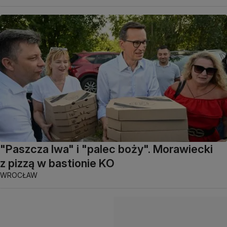
"Paszcza lwa" i "palec boży". Morawiecki
z pizzą w bastionie KO
WROCŁAW