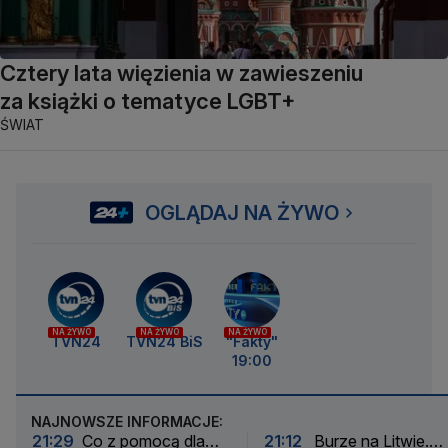
Cztery lata więzienia w zawieszeniu
za książki o tematyce LGBT+
ŚWIAT
OGLĄDAJ NA ŻYWO
NA ŻYWO
NA ŻYWO
NA ŻYWO
TVN24
TVN24 BiS
"Fakty"
19:00
NAJNOWSZE INFORMACJE:
21:29
Co z pomocą dla
21:12
Burze na Litwie.