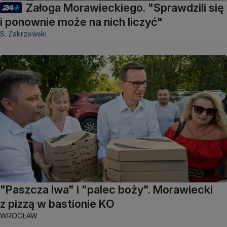
Załoga Morawieckiego. "Sprawdzili się
i ponownie może na nich liczyć"
S. Zakrzewski
"Paszcza lwa" i "palec boży". Morawiecki
z pizzą w bastionie KO
WROCŁAW