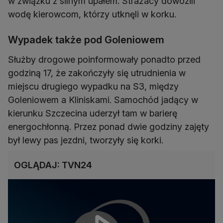
w związku z silnym upałem. Strażacy dowozili
wodę kierowcom, którzy utknęli w korku.
Wypadek także pod Goleniowem
Służby drogowe poinformowały ponadto przed
godziną 17, że zakończyły się utrudnienia w
miejscu drugiego wypadku na S3, między
Goleniowem a Kliniskami. Samochód jadący w
kierunku Szczecina uderzył tam w barierę
energochłonną. Przez ponad dwie godziny zajęty
był lewy pas jezdni, tworzyły się korki.
OGLĄDAJ: TVN24