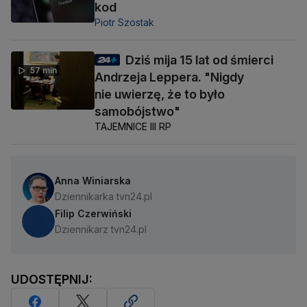
kod
Piotr Szostak
Dziś mija 15 lat od śmierci
57 min
Andrzeja Leppera. "Nigdy
nie uwierzę, że to było
samobójstwo"
TAJEMNICE III RP
Anna Winiarska
Dziennikarka tvn24.pl
Filip Czerwiński
Dziennikarz tvn24.pl
UDOSTĘPNIJ: