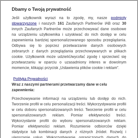
Dbamy o Twoją prywatność
SUBSKRYBUJ
Jeśli użytkownik wyrazi na to zgodę, my, nasze
podmioty
stowarzyszone
i naszych
161
Zaufanych Partnerów IAB oraz
30
KOZIELICE
innych Zaufanych Partnerów może przechowywać dane osobowe
na urządzeniu użytkownika i uzyskiwać do nich dostęp w celu
Zderzenie aut na S3, jedna osoba nie żyje.
zapewnienia bardziej spersonalizowanego sposobu przeglądania.
Korek został rozładowany
Odbywa się to poprzez przetwarzanie danych osobowych
zebranych z danych przeglądania przechowywanych w plikach
cookie. Użytkownik może udzielić/wycofać zgodę i sprzeciwić się
Zespół autorów
przetwarzaniu w oparciu o uzasadniony interes w dowolnym
momencie, klikając przycisk „Ustawienia plików cookie i reklam”.
28.06.2026, 16:27
Aktualizacja:
28.06.2026, 18:45
Polityka Prywatności
Wraz z naszymi partnerami przetwarzamy dane w celu
Posłuchaj artykułu
zapewnienia:
Czyta lektor AI
Przechowywanie informacji na urządzeniu lub dostęp do nich.
Tworzenie profili w celu personalizacji treści. Wykorzystywanie profili
w celu doboru spersonalizowanych treści. Tworzenie profili w celu
spersonalizowanych reklam. Pomiar efektywności treści.
Wykorzystanie profili do wyboru spersonalizowanych reklam.
Pomiar efektywności reklam. Rozumienie odbiorców dzięki
statystyce lub kombinacji danych z różnych źródeł. Rozwój i
ulepszanie usług. Wykorzystywanie ograniczonych danych do